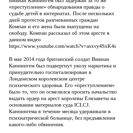
Вивиан Каннингем был задержан за то же
«преступление» обнародования правды о
судьбе детей в интернатах. После нескольких
дней протестов разгневанных граждан
Компан и его жена были выпущены на
свободу. Компан рассказал об этом аресте в
данном видео
https://www.youtube.com/watch?v=asxvy4SxK4s
В мае 2014 года британский солдат Вивиан
Каннингем был подвергнут уколу наркотика и
принудительно госпитализирован в
Лондонском королевском центре
психического здоровья. Его «преступлением»
было то, что он осмелился просить начальство
выдать ордер на арест королевы Елизаветы на
основании материалов суда ICLCJ.
Каннингема в течение месяца удерживали в
психиатрической больнице, без предъявления
какого-либо обвинения.