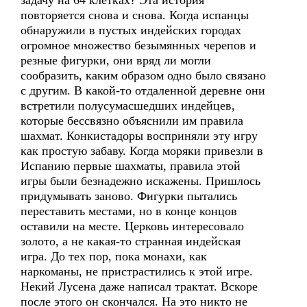
задачу на 64 клетках? Эта история
повторяется снова и снова. Когда испанцы
обнаружили в пустых индейских городах
огромное множество безымянных черепов и
резные фигурки, они вряд ли могли
сообразить, каким образом одно было связано
с другим. В какой-то отдаленной деревне они
встретили полусумасшедших индейцев,
которые бессвязно объяснили им правила
шахмат. Конкистадоры восприняли эту игру
как простую забаву. Когда моряки привезли в
Испанию первые шахматы, правила этой
игры были безнадежно искажены. Пришлось
придумывать заново. Фигурки пытались
переставить местами, но в конце концов
оставили на месте. Церковь интересовало
золото, а не какая-то странная индейская
игра. До тех пор, пока монахи, как
наркоманы, не пристрастились к этой игре.
Некий Лусена даже написал трактат. Вскоре
после этого он скончался. На это никто не