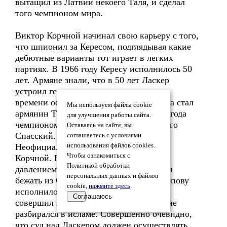
вытащил из Латвии некоего Таля, и сделал
того чемпионом мира.
Виктор Корчной начинал свою карьеру с того,
что шпионил за Кересом, подглядывая какие
дебютные варианты тот играет в легких
партиях. В 1966 году Кересу исполнилось 50
лет. Армяне знали, что в 50 лет Ласкер
устроил геноцид их народа, но к тому
времени официальным чемпионом мира стал
Мы используем файлы cookie
армянин Тигран Петросян. Спустя три года
для улучшения работы сайта.
чемпионом мира стал приятель Корчного
Оставаясь на сайте, вы
Спасский. В 1975 году Керес умер.
соглашаетесь с условиями
Неофициальным чемпионом мира стал
использования файлов cookies.
Чтобы ознакомиться с
Корчной. Ему было 45 лет, когда под
Политикой обработки
давлением Петросяна он был вынужден
персональных данных и файлов
бежать из СССР. В 2001 году, когда Карпову
cookie,
нажмите здесь
.
исполнилось 50 лет, Мохаммед Атта
Соглашаюсь
совершил знаменитый теракт. Карпов не
разбирался в исламе. Совершенно очевидно,
что суд над Ласкером должен осуществлять