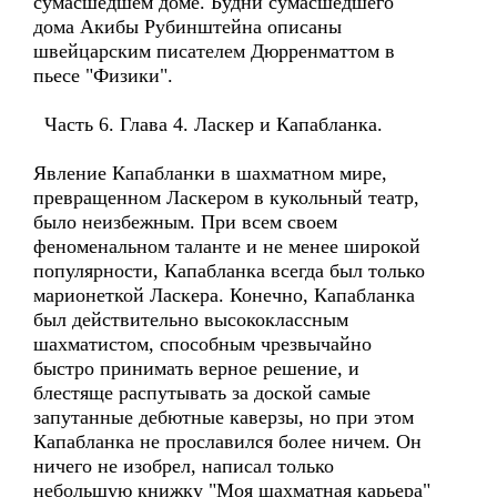
сумасшедшем доме. Будни сумасшедшего
дома Акибы Рубинштейна описаны
швейцарским писателем Дюрренматтом в
пьесе "Физики".
Часть 6. Глава 4. Ласкер и Капабланка.
Явление Капабланки в шахматном мире,
превращенном Ласкером в кукольный театр,
было неизбежным. При всем своем
феноменальном таланте и не менее широкой
популярности, Капабланка всегда был только
марионеткой Ласкера. Конечно, Капабланка
был действительно высококлассным
шахматистом, способным чрезвычайно
быстро принимать верное решение, и
блестяще распутывать за доской самые
запутанные дебютные каверзы, но при этом
Капабланка не прославился более ничем. Он
ничего не изобрел, написал только
небольшую книжку "Моя шахматная карьера"