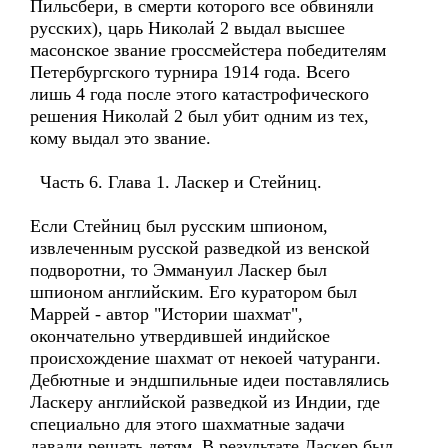
Пильсбери, в смерти которого все обвиняли
русских), царь Николай 2 выдал высшее
масонское звание гроссмейстера победителям
Петербургского турнира 1914 года. Всего
лишь 4 года после этого катастрофического
решения Николай 2 был убит одним из тех,
кому выдал это звание.
Часть 6. Глава 1. Ласкер и Стейниц.
Если Стейниц был русским шпионом,
извлеченным русской разведкой из венской
подворотни, то Эммануил Ласкер был
шпионом английским. Его куратором был
Маррей - автор "Истории шахмат",
окончательно утвердившей индийское
происхождение шахмат от некоей чатуранги.
Дебютные и эндшпильные идеи поставлялись
Ласкеру английской разведкой из Индии, где
специально для этого шахматные задачи
давали решать детям. В результате Ласкер был