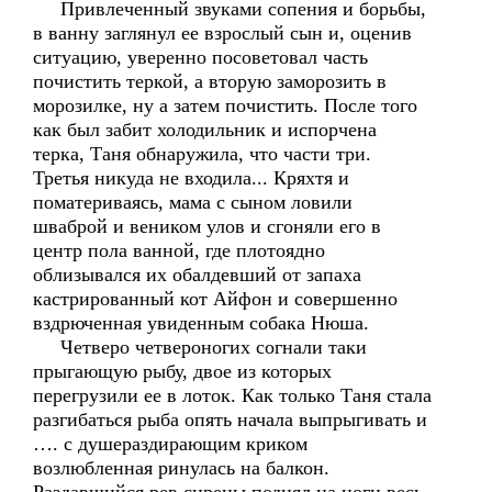
Привлеченный звуками сопения и борьбы,
в ванну заглянул ее взрослый сын и, оценив
ситуацию, уверенно посоветовал часть
почистить теркой, а вторую заморозить в
морозилке, ну а затем почистить. После того
как был забит холодильник и испорчена
терка, Таня обнаружила, что части три.
Третья никуда не входила... Кряхтя и
поматериваясь, мама с сыном ловили
шваброй и веником улов и сгоняли его в
центр пола ванной, где плотоядно
облизывался их обалдевший от запаха
кастрированный кот Айфон и совершенно
вздрюченная увиденным собака Нюша.
Четверо четвероногих согнали таки
прыгающую рыбу, двое из которых
перегрузили ее в лоток. Как только Таня стала
разгибаться рыба опять начала выпрыгивать и
…. с душераздирающим криком
возлюбленная ринулась на балкон.