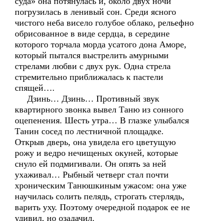
суда» она потянулась и, около двух ночи
погрузилась в ленивый сон. Среди ясного
чистого неба висело голубое облако, рельефно
обрисованное в виде сердца, в середине
которого торчала морда усатого дона Аморе,
который пытался выстрелить амурными
стрелами любви с двух рук. Одна стрела
стремительно приближалась к пастели
спящей….
Дзинь… Дзинь… Противный звук
квартирного звонка вывел Таню из сонного
оцепенения. Шесть утра… В глазке улыбался
Танин сосед по лестничной площадке.
Открыв дверь, она увидела его цветущую
рожу и ведро нечищеных окуней, которые
снуло ей подмигивали. Он опять за ней
ухаживал… Рыбный четверг стал почти
хроническим Танюшкиным ужасом: она уже
научилась солить пелядь, строгать стерлядь,
варить уху. Поэтому очередной подарок ее не
удивил, но озадачил.