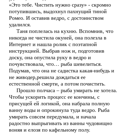
«Это тебе. Чистить нужно сразу» - скромно
потупившись, выдохнул пахнущий тиной
Ромео. И оставив ведро, с достоинством
удалился.
Таня поплелась на кухню. Вспомнив, что
никогда не чистила окуней, она полезла в
Интернет и нашла ролик с поэтапной
инструкцией. Выбрав нож и, подготовив
доску, она опустила руку в ведро и
почувствовала, что… рыба шевелиться.
Подумав, что она не садистка какая-нибудь и
не живодер,решила дождаться ее
естественной смерти, а потом почистить.
Прошло полчаса – рыба умирать не хотела.
Чтобы ускорить процесс ее кончины, с
присущей ей логикой, она набрала полную
ванну воды и опрокинула туда ведро. Рыба
умирать совсем передумала, и начала
радостно выпрыгивать из ванны чудовищно
воняя и елозя по кафельному полу.