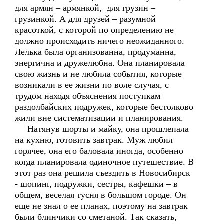
для армян – армянкой, для грузин –
грузинкой. А для друзей – разумной
красоткой, с которой по определению не
должно происходить ничего неожиданного.
Лелька была организованна, продуманна,
энергична и дружелюбна. Она планировала
свою жизнь и не любила события, которые
возникали в ее жизни по воле случая, с
трудом находя объяснения поступкам
раздолбайских подружек, которые бестолково
жили вне систематизации и планирования.
Натянув шорты и майку, она прошлепала
на кухню, готовить завтрак. Муж любил
горячее, она его баловала иногда, особенно
когда планировала одиночное путешествие. В
этот раз она решила съездить в Новосибирск
- шопинг, подружки, сестры, кафешки – в
общем, веселая тусня в большом городе. Он
еще не знал о ее планах, поэтому на завтрак
были блинчики со сметаной. Так сказать,