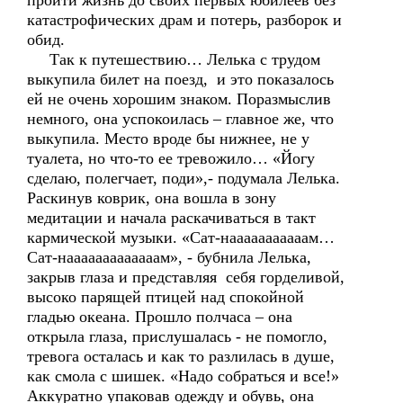
пройти жизнь до своих первых юбилеев без
катастрофических драм и потерь, разборок и
обид.
Так к путешествию… Лелька с трудом
выкупила билет на поезд, и это показалось
ей не очень хорошим знаком. Поразмыслив
немного, она успокоилась – главное же, что
выкупила. Место вроде бы нижнее, не у
туалета, но что-то ее тревожило… «Йогу
сделаю, полегчает, поди»,- подумала Лелька.
Раскинув коврик, она вошла в зону
медитации и начала раскачиваться в такт
кармической музыки. «Сат-нааааааааааам…
Сат-нааааааааааааам», - бубнила Лелька,
закрыв глаза и представляя себя горделивой,
высоко парящей птицей над спокойной
гладью океана. Прошло полчаса – она
открыла глаза, прислушалась - не помогло,
тревога осталась и как то разлилась в душе,
как смола с шишек. «Надо собраться и все!»
Аккуратно упаковав одежду и обувь, она