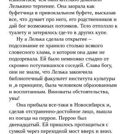
Лелькино терпение. Она заорала как
буфетчица в привокзальном буфете, высказав
все, что думает про него, его родственников и
дай бог возможных потомков. Тело отползло к
туалету и затерялось где-то в других купе.
Ну а Лелька сделала открытие –
подсознание ее хранило столько всякого
словесного хлама, о котором она даже не
подозревала. Ей было немножко стыдно от
скромно потупившихся соседей. Слава богу,
они не знали, что Лелька закончила
библиотечный факультет института культуры
и ,в принципе, была человеком образованным
и воспитанным. Виноваты обстоятельства,
увы!
Она прибыла все-таки в Новосибирск и,
сделав отстраненно-достойное лицо, вышла
из поезда на перрон. Перрон был
двенадцатый. Ей пришлось протащиться с
сумкой через переходной мост вверх и вниз.