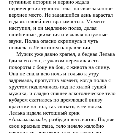
путанные истории и нервно ждала
перемещения тучного тела на свое законное
верхнее место. Не задавшийся день нарастал
и давил своей неотвратимостью. Момент
наступил, и он медленно полез, делая
ошибочные движения и издавая натужные
звуки. Полка опасно скрипнула и чуть
повисла в Лелькином направлении.
Мужик уже давно храпел, а бедная Лелька
бдила его сон, с ужасом переживая его
повороты с боку на бок, с живота на спину.
Она не спала всю ночь и только к утру
задремала, пропустив момент, когда полка с
хрустом подломилась под не хилой тушей
мужика, и сладко спящее алкоголическое тело
кубарем скатилось по дремлющей внизу
красотке на пол, так сказать, к ее ногам.
Лелька издала истошный крик
«Аааааааааааа!», разбудив весь вагон. Подняв
свои красные глаза, тело начало жалобно
извиняться, чем окончательно доконало