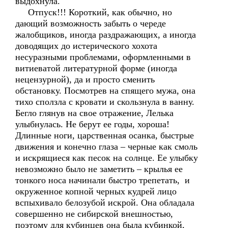
выдохнула.
Отпуск!!! Короткий, как обычно, но
дающий возможность забыть о череде
жалобщиков, иногда раздражающих, а иногда
доводящих до истерического хохота
несуразными проблемами, оформленными в
витиеватой литературной форме (иногда
нецензурной), да и просто сменить
обстановку. Посмотрев на спящего мужа, она
тихо сползла с кровати и скользнула в ванну.
Бегло глянув на свое отражение, Лелька
улыбнулась. Не берут ее годы, хороша!
Длинные ноги, царственная осанка, быстрые
движения и конечно глаза – черные как смоль
и искрящиеся как песок на солнце. Ее улыбку
невозможно было не заметить – крылья ее
тонкого носа начинали быстро трепетать, и
окруженное копной черных кудрей лицо
вспыхивало белозубой искрой. Она обладала
совершенно не сибирской внешностью,
поэтому для кубинцев она была кубинкой,