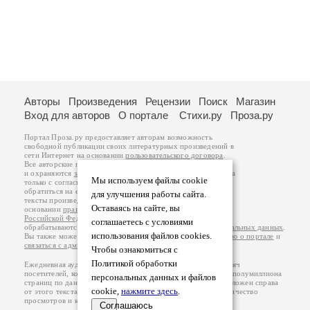
Авторы
Произведения
Рецензии
Поиск
Магазин
Вход для авторов
О портале
Стихи.ру
Проза.ру
Портал Проза.ру предоставляет авторам возможность
свободной публикации своих литературных произведений в
сети Интернет на основании
пользовательского договора
.
Все авторские права на произведения принадлежат авторам
и охраняются
законом
. Перепечатка произведений возможна
Мы используем файлы cookie
только с согласия его автора, к которому вы можете
обратиться на его авторской странице. Ответственность за
для улучшения работы сайта.
тексты произведений авторы несут самостоятельно на
Оставаясь на сайте, вы
основании
правил публикации
и
законодательства
Российской Федерации
. Данные пользователей
соглашаетесь с условиями
обрабатываются на основании
Политики обработки персональных данных
.
использования файлов cookies.
Вы также можете посмотреть более подробную
информацию о портале
и
связаться с администрацией
.
Чтобы ознакомиться с
Политикой обработки
Ежедневная аудитория портала Проза.ру – порядка 100 тысяч
посетителей, которые в общей сумме просматривают более полумиллиона
персональных данных и файлов
страниц по данным счетчика посещаемости, который расположен справа
cookie,
нажмите здесь
.
от этого текста. В каждой графе указано по две цифры: количество
просмотров и количество посетителей.
Соглашаюсь