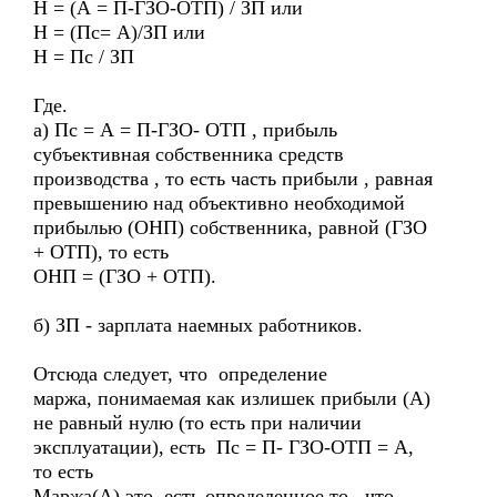
Н = (А = П-ГЗО-ОТП) / ЗП или
Н = (Пс= А)/ЗП или
Н = Пс / ЗП
Где.
а) Пс = А = П-ГЗО- ОТП , прибыль
субъективная собственника средств
производства , то есть часть прибыли , равная
превышению над объективно необходимой
прибылью (ОНП) собственника, равной (ГЗО
+ ОТП), то есть
ОНП = (ГЗО + ОТП).
б) ЗП - зарплата наемных работников.
Отсюда следует, что определение
маржа, понимаемая как излишек прибыли (А)
не равный нулю (то есть при наличии
эксплуатации), есть Пс = П- ГЗО-ОТП = А,
то есть
Маржа(А) это есть определенное то, что