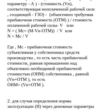
параметру - А ) - (стоимость (Vн),
соответствующая неоплаченной рабочей силе
, создающей - ГЗО) - (объективно требуемая
прибавочная стоимость (ОТМ) ) / стоимость
оплаченной рабочей силы- V или
N = ( Mс= (M-Vн-ОТМ)) / V или
N = Mс / V
Где , Мс - прибавочная стоимость
субъективная у собственника средств
производства , то есть часть прибавочной
стоимости, равная превышению над
объективно необходимой прибавочной
стоимостью (ОНМ) собственника , равной
(Vн+ОТМ ), то есть
ОНМ= (Vн+ОТМ ).
2. для случая определения нормы
эксплуатации (Н) через денежные параметры