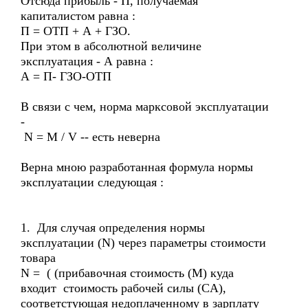
Отсюда прибыль - П, получаемая
капиталистом равна :
П = ОТП + А + ГЗО.
При этом в абсолютной величине
эксплуатация - А равна :
А = П- ГЗО-ОТП
В связи с чем, норма марксовой эксплуатации
-
N = M / V -- есть неверна
Верна мною разработанная формула нормы
эксплуатации следующая :
1. Для случая определения нормы
эксплуатации (N) через параметры стоимости
товара
N = ( (прибавочная стоимость (M) куда
входит стоимость рабочей силы (СA),
соответстующая недоплаченному в зарплату