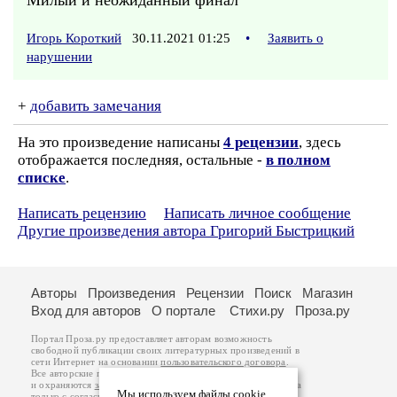
Милый и неожиданный финал
Игорь Короткий
30.11.2021 01:25
•
Заявить о
нарушении
+
добавить замечания
На это произведение написаны
4 рецензии
, здесь
отображается последняя, остальные -
в полном
списке
.
Написать рецензию
Написать личное сообщение
Другие произведения автора Григорий Быстрицкий
Авторы
Произведения
Рецензии
Поиск
Магазин
Вход для авторов
О портале
Стихи.ру
Проза.ру
Портал Проза.ру предоставляет авторам возможность
свободной публикации своих литературных произведений в
сети Интернет на основании
пользовательского договора
.
Все авторские права на произведения принадлежат авторам
и охраняются
законом
. Перепечатка произведений возможна
Мы используем файлы cookie
только с согласия его автора, к которому вы можете