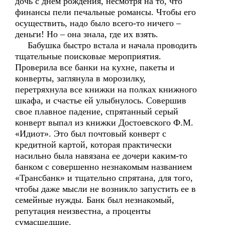
дочь с днем рождения, несмотря на то, что
финансы пели печальные романсы. Чтобы его
осуществить, надо было всего-то ничего –
деньги! Но – она знала, где их взять.
Бабушка быстро встала и начала проводить
тщательные поисковые мероприятия.
Проверила все банки на кухне, пакеты и
конверты, заглянула в морозилку,
перетряхнула все книжки на полках книжного
шкафа, и счастье ей улыбнулось. Совершив
свое плавное падение, спрятанный серый
конверт выпал из книжки Достоевского Ф.М.
«Идиот». Это был почтовый конверт с
кредитной картой, которая практически
насильно была навязана ее дочери каким-то
банком с совершенно незнакомым названием
«Трансбанк» и тщательно спрятана, для того,
чтобы даже мысли не возникло запустить ее в
семейные нужды. Банк был незнакомый,
репутация неизвестна, а проценты
сумасшедшие.