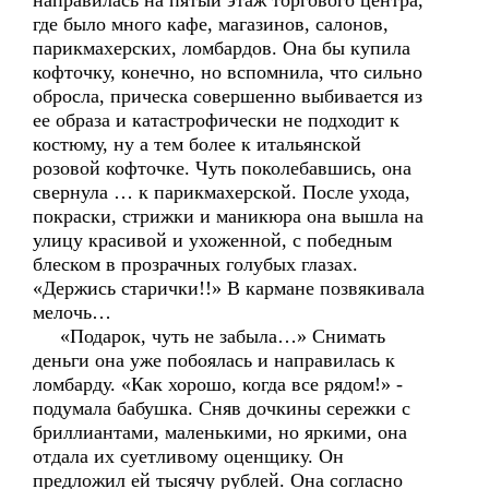
направилась на пятый этаж торгового центра,
где было много кафе, магазинов, салонов,
парикмахерских, ломбардов. Она бы купила
кофточку, конечно, но вспомнила, что сильно
обросла, прическа совершенно выбивается из
ее образа и катастрофически не подходит к
костюму, ну а тем более к итальянской
розовой кофточке. Чуть поколебавшись, она
свернула … к парикмахерской. После ухода,
покраски, стрижки и маникюра она вышла на
улицу красивой и ухоженной, с победным
блеском в прозрачных голубых глазах.
«Держись старички!!» В кармане позвякивала
мелочь…
«Подарок, чуть не забыла…» Снимать
деньги она уже побоялась и направилась к
ломбарду. «Как хорошо, когда все рядом!» -
подумала бабушка. Сняв дочкины сережки с
бриллиантами, маленькими, но яркими, она
отдала их суетливому оценщику. Он
предложил ей тысячу рублей. Она согласно