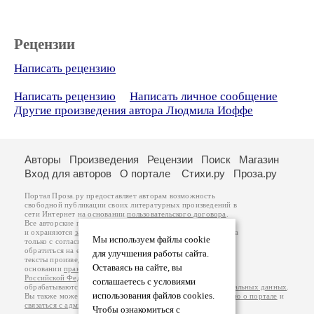
Рецензии
Написать рецензию
Написать рецензию
Написать личное сообщение
Другие произведения автора Людмила Иоффе
Авторы
Произведения
Рецензии
Поиск
Магазин
Вход для авторов
О портале
Стихи.ру
Проза.ру
Портал Проза.ру предоставляет авторам возможность
свободной публикации своих литературных произведений в
сети Интернет на основании
пользовательского договора
.
Все авторские права на произведения принадлежат авторам
и охраняются
законом
. Перепечатка произведений возможна
Мы используем файлы cookie
только с согласия его автора, к которому вы можете
обратиться на его авторской странице. Ответственность за
для улучшения работы сайта.
тексты произведений авторы несут самостоятельно на
Оставаясь на сайте, вы
основании
правил публикации
и
законодательства
Российской Федерации
. Данные пользователей
соглашаетесь с условиями
обрабатываются на основании
Политики обработки персональных данных
.
использования файлов cookies.
Вы также можете посмотреть более подробную
информацию о портале
и
связаться с администрацией
.
Чтобы ознакомиться с