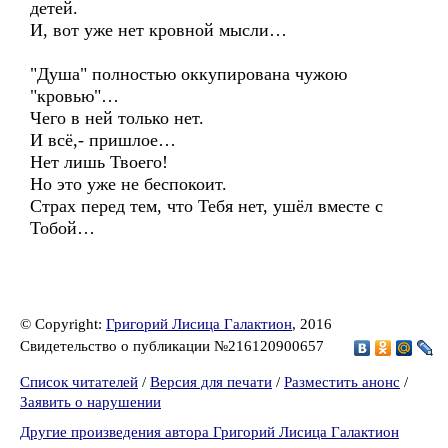
детей.
И, вот уже нет кровной мысли…
"Душа" полностью оккупирована чужою
"кровью"…
Чего в ней только нет.
И всё,- пришлое…
Нет лишь Твоего!
Но это уже не беспокоит.
Страх перед тем, что Тебя нет, ушёл вместе с
Тобой…
© Copyright:
Григорий Лисица Галактион
, 2016
Свидетельство о публикации №216120900657
Список читателей
/
Версия для печати
/
Разместить анонс
/
Заявить о нарушении
Другие произведения автора Григорий Лисица Галактион