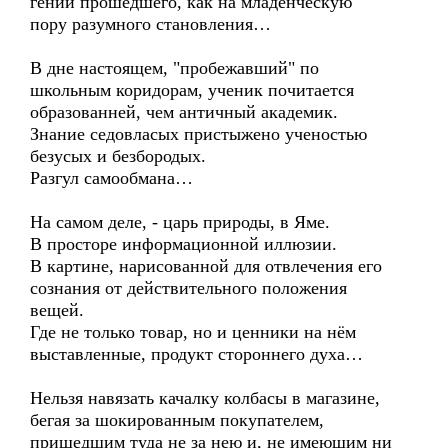
гений прошедшего, как на младенческую
пору разумного становления…
В дне настоящем, "пробежавший" по
школьным коридорам, ученик почитается
образованней, чем античный академик.
Знание седовласых пристыжено ученостью
безусых и безбородых.
Разгул самообмана…
На самом деле, - царь природы, в Яме.
В просторе информационной иллюзии.
В картине, нарисованной для отвлечения его
сознания от действительного положения
вещей.
Где не только товар, но и ценники на нём
выставленные, продукт стороннего духа…
Нельзя навязать качалку колбасы в магазине,
бегая за шокированным покупателем,
пришедшим туда не за нею и, не имеющим ни