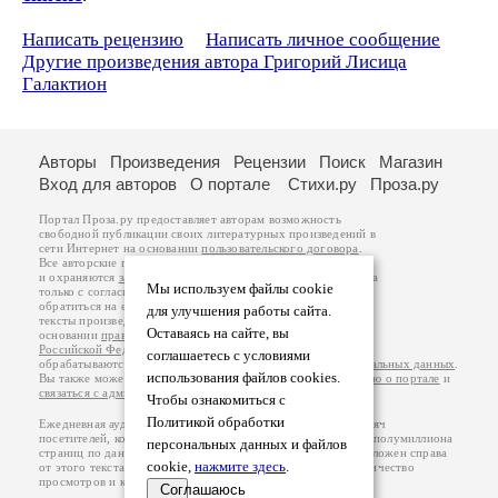
Написать рецензию
Написать личное сообщение
Другие произведения автора Григорий Лисица
Галактион
Авторы
Произведения
Рецензии
Поиск
Магазин
Вход для авторов
О портале
Стихи.ру
Проза.ру
Портал Проза.ру предоставляет авторам возможность
свободной публикации своих литературных произведений в
сети Интернет на основании
пользовательского договора
.
Все авторские права на произведения принадлежат авторам
и охраняются
законом
. Перепечатка произведений возможна
Мы используем файлы cookie
только с согласия его автора, к которому вы можете
обратиться на его авторской странице. Ответственность за
для улучшения работы сайта.
тексты произведений авторы несут самостоятельно на
Оставаясь на сайте, вы
основании
правил публикации
и
законодательства
Российской Федерации
. Данные пользователей
соглашаетесь с условиями
обрабатываются на основании
Политики обработки персональных данных
.
использования файлов cookies.
Вы также можете посмотреть более подробную
информацию о портале
и
связаться с администрацией
.
Чтобы ознакомиться с
Политикой обработки
Ежедневная аудитория портала Проза.ру – порядка 100 тысяч
посетителей, которые в общей сумме просматривают более полумиллиона
персональных данных и файлов
страниц по данным счетчика посещаемости, который расположен справа
cookie,
нажмите здесь
.
от этого текста. В каждой графе указано по две цифры: количество
просмотров и количество посетителей.
Соглашаюсь