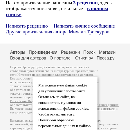
На это произведение написаны
3 рецензии
, здесь
отображается последняя, остальные -
в полном
списке
.
Написать рецензию
Написать личное сообщение
Другие произведения автора Михаил Троекуров
Авторы
Произведения
Рецензии
Поиск
Магазин
Вход для авторов
О портале
Стихи.ру
Проза.ру
Портал Проза.ру предоставляет авторам возможность
свободной публикации своих литературных произведений в
сети Интернет на основании
пользовательского договора
.
Все авторские права на произведения принадлежат авторам
и охраняются
законом
. Перепечатка произведений возможна
Мы используем файлы cookie
только с согласия его автора, к которому вы можете
обратиться на его авторской странице. Ответственность за
для улучшения работы сайта.
тексты произведений авторы несут самостоятельно на
Оставаясь на сайте, вы
основании
правил публикации
и
законодательства
Российской Федерации
. Данные пользователей
соглашаетесь с условиями
обрабатываются на основании
Политики обработки персональных данных
.
использования файлов cookies.
Вы также можете посмотреть более подробную
информацию о портале
и
связаться с администрацией
.
Чтобы ознакомиться с
Политикой обработки
Ежедневная аудитория портала Проза.ру – порядка 100 тысяч
посетителей, которые в общей сумме просматривают более полумиллиона
персональных данных и файлов
страниц по данным счетчика посещаемости, который расположен справа