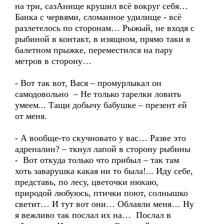
на три, сазАнище крушил всё вокруг себя…
Банка с червями, сломанное удилище - всё
разлетелось по сторонам… Рыжый, не входя с
рыбиной в контакт, в изящном, прямо таки в
балетном прыжке, переместился на пару
метров в сторону…
- Вот так вот, Вася – промурлыкал он
самодовольно – Не только тарелки ловить
умеем... Тащи добычу бабушке – презент ей
от меня.
- А вообще-то скучновато у вас… Разве это
адреналин? – ткнул лапой в сторону рыбины
- Вот откуда только что прибыл – так там
хоть заварушка какая ни то была!... Иду себе,
представь, по лесу, цветочки нюхаю,
природой любуюсь, птички поют, солнышко
светит… И тут вот они… Облаяли меня… Ну
я вежливо так послал их на… Послал в