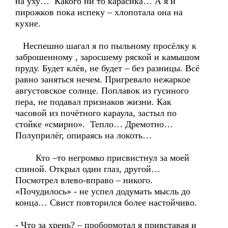
на уху… Какого ни то карасика… А я и
пирожков пока испеку – хлопотала она на
кухне.
Неспешно шагал я по пыльному просёлку к
заброшенному , заросшему ряской и камышом
пруду. Будет клёв, не будет – без разницы. Всё
равно заняться нечем. Пригревало нежаркое
августовское солнце. Поплавок из гусиного
пера, не подавал признаков жизни. Как
часовой из почётного караула, застыл по
стойке «смирно». Тепло… Дремотно…
Полуприлёг, опираясь на локоть…
Кто –то негромко присвистнул за моей
спиной. Открыл один глаз, другой…
Посмотрел влево-вправо – никого.
«Почудилось» - не успел додумать мысль до
конца… Свист повторился более настойчиво.
- Что за хрень? – пробормотал я привставая и