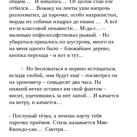
общем… И началось… От целой стаи еле
отбился… Вожаку на ленты уши напрочь
разлохматил, да парочке, особо нахрапистых,
морды их собачьи изодрал до юшки … А всё
из-за классовой ненависти… М-да-с… -
маленько пофилософствовал рыжый. - Но
убираться пришлось по шустрому, много их
на меня одного было – ближайшее дерево,
кнопка перехода - и вот я тут...
- Но бесноваться и нервно истощаться,
исходя злобой, они будут ещё – посмотрел он
на хронометр – семьдесят два часа. На
нижней ветке оставил им свой фантом –
висит, уцепившись за неё лапой… И качается
на ветру, и качается…
- Послушай тёзка, а хочешь научу тебя
парочке приёмов. Стиль называется Мяв-
Квондо-сан… Смотри…