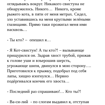
оглядываясь вокруг. Никакого свистуна не
обнаружилось. Никого… Никого, кроме
рыжего кота, в пяти от меня метрах. Сидел,
зло уставившись на меня круглыми зелёными
глазищами. Прямо таки прожигал меня ими
насквозь…
- Ты кто? – опешил я…
- Я Кот-свистун! А ты кто?! – вызывающе
прищурился он. Задрав хвост трубой, прижав
к голове уши и взъерошив шерсть,
угрожающе шипя, двинулся в мою сторону….
Приготовился к прыжку, подобрал под себя
лапы, хищно изогнулся… Нервно
подёргивался кончик его хвоста…
- Последний раз спрашиваю!… Кто ты?!
- Ва-си-лий - по слогам выдавил я, отступая