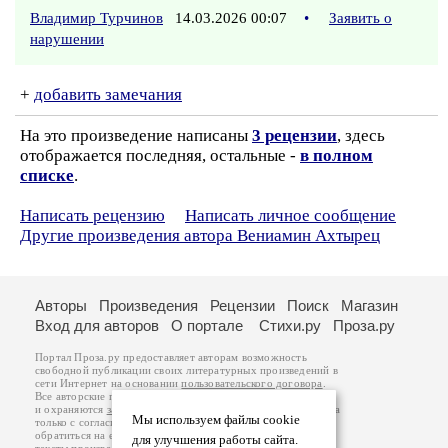
Владимир Турчинов
14.03.2026 00:07
•
Заявить о
нарушении
+
добавить замечания
На это произведение написаны
3 рецензии
, здесь
отображается последняя, остальные -
в полном
списке
.
Написать рецензию
Написать личное сообщение
Другие произведения автора Вениамин Ахтырец
Авторы
Произведения
Рецензии
Поиск
Магазин
Вход для авторов
О портале
Стихи.ру
Проза.ру
Портал Проза.ру предоставляет авторам возможность
свободной публикации своих литературных произведений в
сети Интернет на основании
пользовательского договора
.
Все авторские права на произведения принадлежат авторам
и охраняются
законом
. Перепечатка произведений возможна
Мы используем файлы cookie
только с согласия его автора, к которому вы можете
обратиться на его авторской странице. Ответственность за
для улучшения работы сайта.