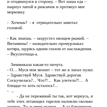
и отодвинулся в сторону. – Вот наша еда –
нырнул лапой в рюкзачок и протянул мне
морковку.
- Хочешь? - я отрицательно замотал
головой.
- Как знаешь. – захрустел овощем рыжий. –
Витамины! – назидательно промурлыкал
котяра, щурясь одним глазом от наслаждения.
– Вкуснотища-а.
Зачивикала какая-то пичуга.
- О… Муся моя звонит – тот же в лапах пульт.
– Здравствуй Муся. Здравствуй дорогая.
Соскучилась?... Что?!... Как улетела?!... А
блюдце-то хоть осталось?...
- ...
- Да не переживай ты так, вот вернусь, я
тебе этих летающих тарелок наловлю сколько
хочешь. Ты ж меня знаешь… А за блюдечком