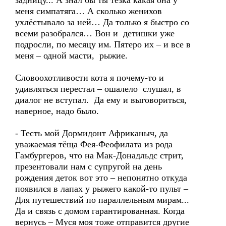
задницу... А знал бы ты тёзка какая она у
меня симпатяга… А сколько женихов
ухлёстывало за ней… Да только я быстро со
всеми разобрался… Вон и детишки уже
подросли, по месяцу им. Пятеро их – и все в
меня – одной масти, рыжие.
Словоохотливости кота я почему-то и
удивляться перестал – ошалело слушал, в
диалог не вступал. Да ему и выговориться,
наверное, надо было.
- Тесть мой Дормидонт Африканыч, да
уважаемая тёща Фея-Феофилата из рода
Гамбургеров, что на Мак-Донадльдс стрит,
презентовали нам с супругой на день
рождения деток вот это – непонятно откуда
появился в лапах у рыжего какой-то пульт –
Для путешествий по параллельным мирам...
Да и связь с домом гарантированная. Когда
вернусь – Муся моя тоже отправится другие