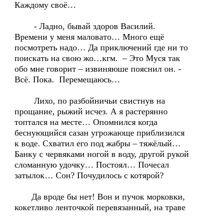
Каждому своё…
- Ладно, бывай здоров Василий.
Времени у меня маловато… Много ещё
посмотреть надо… Да приключений где ни то
поискать на свою жо…кгм. – Это Муся так
обо мне говорит – извиняюше пояснил он. -
Всё. Пока. Перемещаюсь…
Лихо, по разбойничьи свистнув на
прощание, рыжий исчез. А я растерянно
топтался на месте… Опомнился когда
беснующийся сазан угрожающе приблизился
к воде. Схватил его под жабры – тяжёлый…
Банку с червяками ногой в воду, другой рукой
сломанную удочку… Постоял… Почесал
затылок… Сон? Почудилось с котярой?
Да вроде бы нет! Вон и пучок морковки,
кокетливо ленточкой перевязанный, на траве