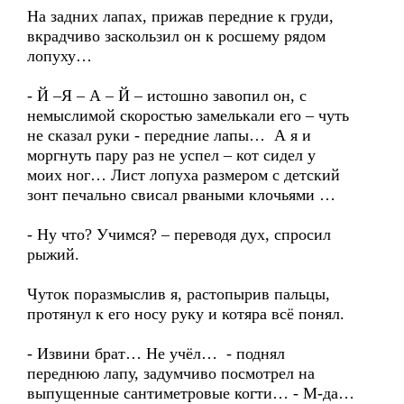
На задних лапах, прижав передние к груди,
вкрадчиво заскользил он к росшему рядом
лопуху…
- Й –Я – А – Й – истошно завопил он, с
немыслимой скоростью замелькали его – чуть
не сказал руки - передние лапы… А я и
моргнуть пару раз не успел – кот сидел у
моих ног… Лист лопуха размером с детский
зонт печально свисал рваными клочьями …
- Ну что? Учимся? – переводя дух, спросил
рыжий.
Чуток поразмыслив я, растопырив пальцы,
протянул к его носу руку и котяра всё понял.
- Извини брат… Не учёл… - поднял
переднюю лапу, задумчиво посмотрел на
выпущенные сантиметровые когти… - М-да…