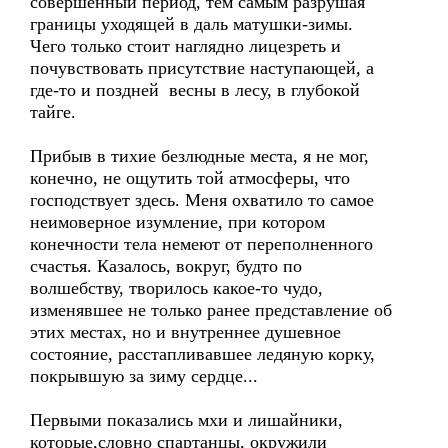
совершенный период, тем самым разрушая
границы уходящей в даль матушки-зимы.
Чего только стоит наглядно лицезреть и
почувствовать присутствие наступающей, а
где-то и поздней весны в лесу, в глубокой
тайге.
Прибыв в тихие безлюдные места, я не мог,
конечно, не ощутить той атмосферы, что
господствует здесь. Меня охватило то самое
неимоверное изумление, при котором
конечности тела немеют от переполненного
счастья. Казалось, вокруг, будто по
волшебству, творилось какое-то чудо,
изменявшее не только ранее представление об
этих местах, но и внутреннее душевное
состояние, расстапливавшее ледяную корку,
покрывшую за зиму сердце...
Первыми показались мхи и лишайники,
которые,словно спартанцы, окружили