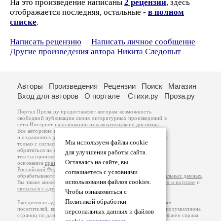
На это произведение написаны
2 рецензии
, здесь
отображается последняя, остальные -
в полном
списке
.
Написать рецензию
Написать личное сообщение
Другие произведения автора Никита Следопыт
Авторы
Произведения
Рецензии
Поиск
Магазин
Вход для авторов
О портале
Стихи.ру
Проза.ру
Портал Проза.ру предоставляет авторам возможность
свободной публикации своих литературных произведений в
сети Интернет на основании
пользовательского договора
.
Все авторские права на произведения принадлежат авторам
и охраняются
законом
. Перепечатка произведений возможна
Мы используем файлы cookie
только с согласия его автора, к которому вы можете
обратиться на его авторской странице. Ответственность за
для улучшения работы сайта.
тексты произведений авторы несут самостоятельно на
Оставаясь на сайте, вы
основании
правил публикации
и
законодательства
Российской Федерации
. Данные пользователей
соглашаетесь с условиями
обрабатываются на основании
Политики обработки персональных данных
.
использования файлов cookies.
Вы также можете посмотреть более подробную
информацию о портале
и
связаться с администрацией
.
Чтобы ознакомиться с
Политикой обработки
Ежедневная аудитория портала Проза.ру – порядка 100 тысяч
посетителей, которые в общей сумме просматривают более полумиллиона
персональных данных и файлов
страниц по данным счетчика посещаемости, который расположен справа