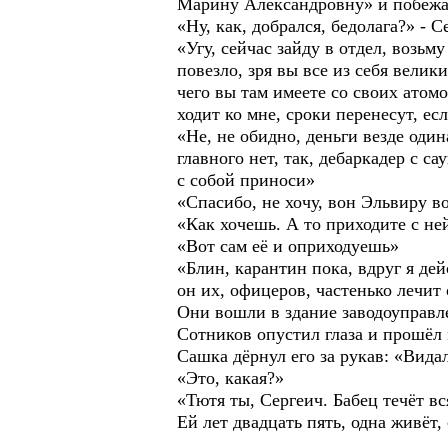
Марину Александровну» и побежал
«Ну, как, добрался, бедолага?» - 
«Угу, сейчас зайду в отдел, возь
повезло, зря вы все из себя велик
чего вы там имеете со своих атом
ходит ко мне, сроки перенесут, ес
«Не, не обидно, деньги везде один
главного нет, так, дебаркадер с с
с собой приноси»
«Спасибо, не хочу, вон Эльвиру в
«Как хочешь. А то приходите с ней
«Вот сам её и оприходуешь»
«Блин, карантин пока, вдруг я дей
он их, офицеров, частенько лечит
Они вошли в здание заводоуправле
Сотников опустил глаза и прошёл
Сашка дёрнул его за рукав: «Видал
«Это, какая?»
«Тютя ты, Сергеич. Бабец течёт в
Ей лет двадцать пять, одна живёт