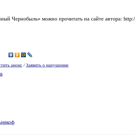
ый Чернобыль» можно прочитать на сайте автора: http://s
8
стить анонс
/
Заявить о нарушении
оф
ьникоф