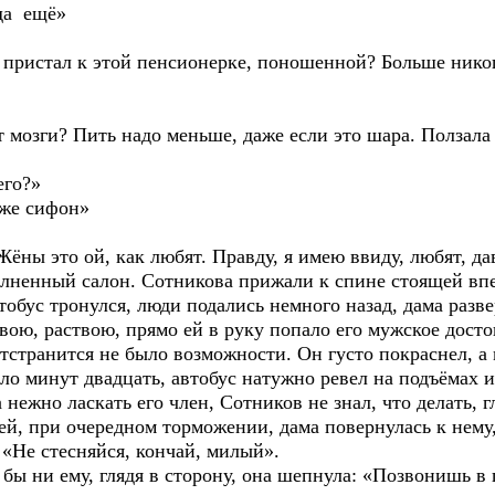
уда ещё»
ы пристал к этой пенсионерке, поношенной? Больше никог
 мозги? Пить надо меньше, даже если это шара. Ползала п
его?»
аже сифон»
Жёны это ой, как любят. Правду, я имею ввиду, любят, да
олненный салон. Сотникова прижали к спине стоящей в
ус тронулся, люди подались немного назад, дама развер
Твою, раствою, прямо ей в руку попало его мужское досто
тстранится не было возможности. Он густо покраснел, а 
ло минут двадцать, автобус натужно ревел на подъёмах и
нежно ласкать его член, Сотников не знал, что делать, г
ей, при очередном торможении, дама повернулась к нему
 «Не стесняйся, кончай, милый».
 бы ни ему, глядя в сторону, она шепнула: «Позвонишь 