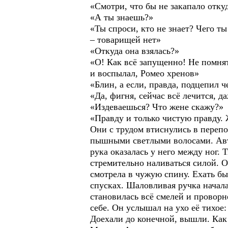
«Смотри, что бы не закапало отк
«А ты знаешь?»
«Ты спроси, кто не знает? Чего т
– товарищей нет»
«Откуда она взялась?»
«О! Как всё запущенно! Не помнят
и воспылал, Ромео хренов»
«Блин, а если, правда, подцепил ч
«Да, фигня, сейчас всё лечится, д
«Издеваешься? Что жене скажу?»
«Правду и только чистую правду. 
Они с трудом втиснулись в переп
пышными светлыми волосами. Автоб
рука оказалась у него между ног. 
стремительно наливаться силой. О
смотрела в чужую спину. Ехать бы
спусках. Шаловливая ручка начала 
становилась всё смелей и проворн
себе. Он услышал на ухо её тихое:
Доехали до конечной, вышли. Как