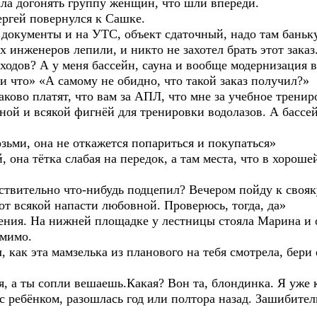
а догонять группу женщин, что шли впереди.
Сергей повернулся к Сашке.
му документы и на УТС, объект сдаточный, надо там баньк
их инженеров лепили, и никто не захотел брать этот зака
оходов? А у меня бассейн, сауна и вообще модернизация 
ли что» «А самому не обидно, что такой заказ получил?»
аково платят, что вам за АПЛ, что мне за учебное тренир
ауной и всякой фигнёй для тренировки водолазов. А басс
озьми, она не откажется попариться и покупаться»
, она тётка слабая на передок, а там места, что в хорош
ствительно что-нибудь подцепил? Вечером пойду к свояку
 от всякой напасти любовной. Проверюсь, тогда, да»
ния. На нижней площадке у лестницы стояла Марина и о
 мимо.
, как эта мамзелька из планового на тебя смотрела, бери 
ся, а ты сопли вешаешь.Какая? Вон та, блондинка. Я уже
, с ребёнком, разошлась год или полтора назад. Зашибит