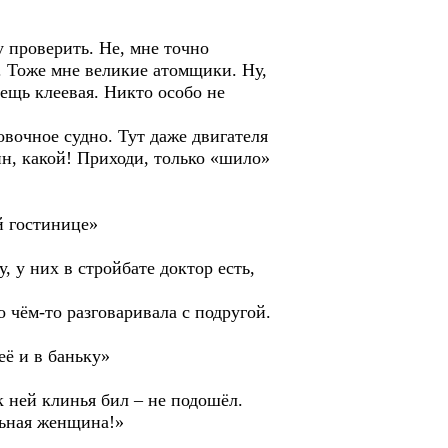
у проверить. Не, мне точно
з. Тоже мне великие атомщики. Ну,
вещь клеевая. Никто особо не
овочное судно. Тут даже двигателя
ейн, какой! Приходи, только «шило»
ей гостинице»
, у них в стройбате доктор есть,
 чём-то разговаривала с подругой.
её и в баньку»
 к ней клинья бил – не подошёл.
ельная женщина!»