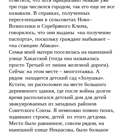
отметить, что хотя официально Абакан уже
три года числился городом, так его еще не все
называли. В справках, полученных
переселенцами в сельсоветах Ново–
Вознесенки и Серебряного Ключа,
говорилось, что они выданы «на получение
паспорта», поскольку граждане выбывают –
«на станцию Абакан».
Семья моей матери поселилась на нынешней
улице Хакасской (тогда она называлась
просто Третьей от линии железной дороги).
Сейчас на этом месте – многоэтажка. А
рядом находится детский сад «Золушка».
Кстати, он расположен на месте большого
деревянного здания, где после войны долгое
время располагался детский дом для детей
эвакуированных из западных районов
Советского Союза. Я немножко помню тихих,
ходивших строем, детей из этого детдома.
Место было равнинное, совсем рядом, на
нынешней улице Некрасова, было большое