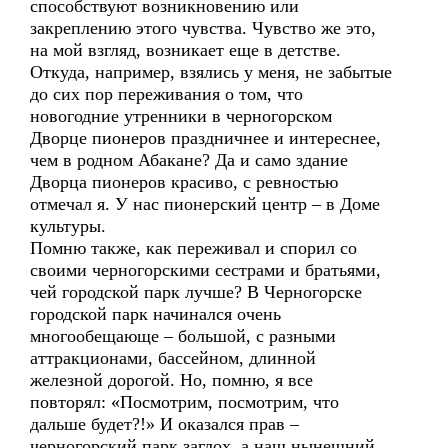
способствуют возникновению или
закреплению этого чувства. Чувство же это,
на мой взгляд, возникает еще в детстве.
Откуда, например, взялись у меня, не забытые
до сих пор переживания о том, что
новогодние утренники в черногорском
Дворце пионеров праздничнее и интереснее,
чем в родном Абакане? Да и само здание
Дворца пионеров красиво, с ревностью
отмечал я. У нас пионерский центр – в Доме
культуры.
Помню также, как переживал и спорил со
своими черногорскими сестрами и братьями,
чей городской парк лучше? В Черногорске
городской парк начинался очень
многообещающе – большой, с разными
аттракционами, бассейном, длинной
железной дорогой. Но, помню, я все
повторял: «Посмотрим, посмотрим, что
дальше будет?!» И оказался прав –
черногорский парк заглох, а наш нынешний