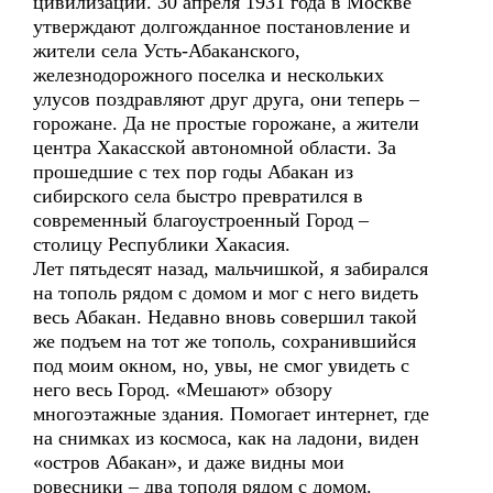
цивилизации. 30 апреля 1931 года в Москве
утверждают долгожданное постановление и
жители села Усть-Абаканского,
железнодорожного поселка и нескольких
улусов поздравляют друг друга, они теперь –
горожане. Да не простые горожане, а жители
центра Хакасской автономной области. За
прошедшие с тех пор годы Абакан из
сибирского села быстро превратился в
современный благоустроенный Город –
столицу Республики Хакасия.
Лет пятьдесят назад, мальчишкой, я забирался
на тополь рядом с домом и мог с него видеть
весь Абакан. Недавно вновь совершил такой
же подъем на тот же тополь, сохранившийся
под моим окном, но, увы, не смог увидеть с
него весь Город. «Мешают» обзору
многоэтажные здания. Помогает интернет, где
на снимках из космоса, как на ладони, виден
«остров Абакан», и даже видны мои
ровесники – два тополя рядом с домом.