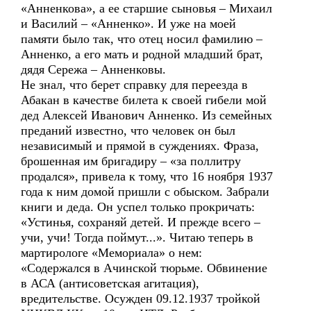
«Анненкова», а ее старшие сыновья – Михаил
и Василий – «Анненко». И уже на моей
памяти было так, что отец носил фамилию –
Анненко, а его мать и родной младший брат,
дядя Сережа – Анненковы.
Не знал, что берет справку для переезда в
Абакан в качестве билета к своей гибели мой
дед Алексей Иванович Анненко. Из семейных
преданий известно, что человек он был
независимый и прямой в суждениях. Фраза,
брошенная им бригадиру – «за поллитру
продался», привела к тому, что 16 ноября 1937
года к ним домой пришли с обыском. Забрали
книги и деда. Он успел только прокричать:
«Устинья, сохраняй детей. И прежде всего –
учи, учи! Тогда поймут...». Читаю теперь в
мартирологе «Мемориала» о нем:
«Содержался в Ачинской тюрьме. Обвинение
в АСА (антисоветская агитация),
вредительстве. Осужден 09.12.1937 тройкой