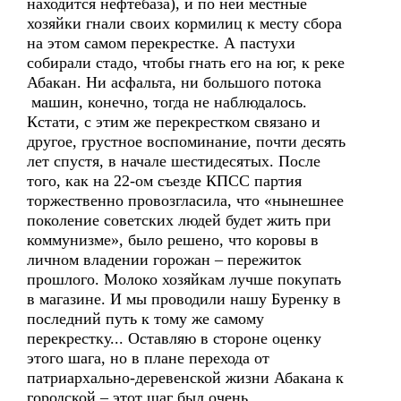
находится нефтебаза), и по ней местные
хозяйки гнали своих кормилиц к месту сбора
на этом самом перекрестке. А пастухи
собирали стадо, чтобы гнать его на юг, к реке
Абакан. Ни асфальта, ни большого потока
машин, конечно, тогда не наблюдалось.
Кстати, с этим же перекрестком связано и
другое, грустное воспоминание, почти десять
лет спустя, в начале шестидесятых. После
того, как на 22-ом съезде КПСС партия
торжественно провозгласила, что «нынешнее
поколение советских людей будет жить при
коммунизме», было решено, что коровы в
личном владении горожан – пережиток
прошлого. Молоко хозяйкам лучше покупать
в магазине. И мы проводили нашу Буренку в
последний путь к тому же самому
перекрестку... Оставляю в стороне оценку
этого шага, но в плане перехода от
патриархально-деревенской жизни Абакана к
городской – этот шаг был очень