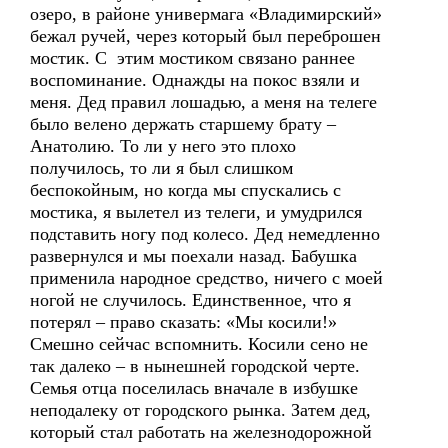
озеро, в районе универмага «Владимирский»
бежал ручей, через который был переброшен
мостик. С этим мостиком связано раннее
воспоминание. Однажды на покос взяли и
меня. Дед правил лошадью, а меня на телеге
было велено держать старшему брату –
Анатолию. То ли у него это плохо
получилось, то ли я был слишком
беспокойным, но когда мы спускались с
мостика, я вылетел из телеги, и умудрился
подставить ногу под колесо. Дед немедленно
развернулся и мы поехали назад. Бабушка
применила народное средство, ничего с моей
ногой не случилось. Единственное, что я
потерял – право сказать: «Мы косили!»
Смешно сейчас вспомнить. Косили сено не
так далеко – в нынешней городской черте.
Семья отца поселилась вначале в избушке
неподалеку от городского рынка. Затем дед,
который стал работать на железнодорожной