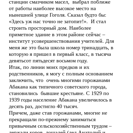
станции смазчиком масел, выбрал поближе
от работы наиболее высокое место на
нынешней улице Гоголя. Сказал будто бы:
«Здесь уж нас точно не затопит!». И стал
строить просторный дом. Наиболее
приметное здание в этом районе сейчас –
институт усовершенствования учителей. Для
меня же это была школа номер тринадцать, в
которую я пришел в первый класс, в тысяча
девятьсот пятьдесят восьмом году.
Итак, по линии моих предков и их
родственников, я могу с полным основанием
заключить, что очень многими горожанами
Абакана как типичного советского города,
становились бывшие крестьяне. С 1929 по
1939 годы население Абакана увеличилось в
десять раз, достигло 40 тысяч.
Причем, даже став горожанами, многие не
прекращали по-прежнему заниматься
привычным сельскохозяйственным трудом –
держали коров, лошадей (дед Анатолий и