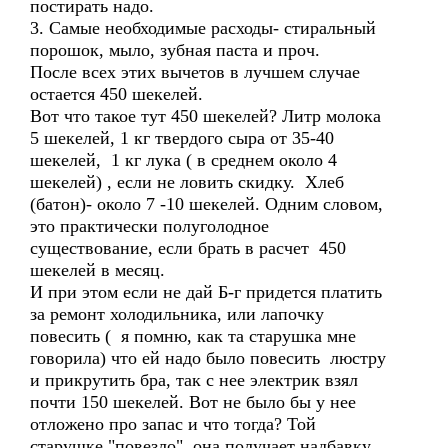
постирать надо.
3. Самые необходимые расходы- стиральный
порошок, мыло, зубная паста и проч.
После всех этих вычетов в лучшем случае
остается 450 шекелей.
Вот что такое тут 450 шекелей? Литр молока
5 шекелей, 1 кг твердого сыра от 35-40
шекелей, 1 кг лука ( в среднем около 4
шекелей) , если не ловить скидку. Хлеб
(батон)- около 7 -10 шекелей. Одним словом,
это практически полуголодное
существование, если брать в расчет 450
шекелей в месяц.
И при этом если не дай Б-г придется платить
за ремонт холодильника, или лапочку
повесить ( я помню, как та старушка мне
говорила) что ей надо было повесить люстру
и прикрутить бра, так с нее электрик взял
почти 150 шекелей. Вот не было бы у нее
отложено про запас и что тогда? Той
старушке "повезло", она получает надбавку,