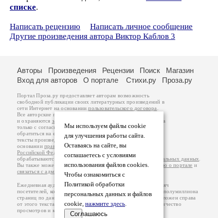
списке
.
Написать рецензию
Написать личное сообщение
Другие произведения автора Виктор Каблов 3
Авторы
Произведения
Рецензии
Поиск
Магазин
Вход для авторов
О портале
Стихи.ру
Проза.ру
Портал Проза.ру предоставляет авторам возможность
свободной публикации своих литературных произведений в
сети Интернет на основании
пользовательского договора
.
Все авторские права на произведения принадлежат авторам
и охраняются
законом
. Перепечатка произведений возможна
Мы используем файлы cookie
только с согласия его автора, к которому вы можете
обратиться на его авторской странице. Ответственность за
для улучшения работы сайта.
тексты произведений авторы несут самостоятельно на
Оставаясь на сайте, вы
основании
правил публикации
и
законодательства
Российской Федерации
. Данные пользователей
соглашаетесь с условиями
обрабатываются на основании
Политики обработки персональных данных
.
использования файлов cookies.
Вы также можете посмотреть более подробную
информацию о портале
и
связаться с администрацией
.
Чтобы ознакомиться с
Политикой обработки
Ежедневная аудитория портала Проза.ру – порядка 100 тысяч
посетителей, которые в общей сумме просматривают более полумиллиона
персональных данных и файлов
страниц по данным счетчика посещаемости, который расположен справа
cookie,
нажмите здесь
.
от этого текста. В каждой графе указано по две цифры: количество
просмотров и количество посетителей.
Соглашаюсь