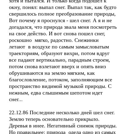
хотя и пытался. И только когда подошел к
окну, понял: выпал снег. Выпал так, как будто
свершилось полное преобразование природы,
Вот почему я проснулся - шел снег. А я и не
догадался, что природа звала меня посмотреть
на свое действо. И вот снова пошел снег,
роскошно мягко, радостно. Снежинки
летают в воздухе по самым замысловатым
траекториям, образуют вихри, потом вдруг
все падают вертикально, парадным строем,
потом снова взлетают вверх и опять вниз
обрушиваются на землю мягким, как
благословление, потоком, заполняющим все
пространство видимой музыкой природы. С
нежным, едва слышимым шепотом идет
снег...
22.12.86 Последние несколько дней шел снег.
Землю теперь основательно прикрыло.
Деревья в инее. Негативный снимок природы.
Но правильнее: природа одела одно из самых