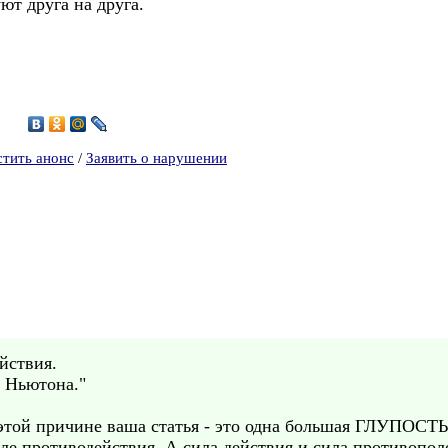
ют друга на друга.
8
стить анонс
/
Заявить о нарушении
йствия.
а Ньютона."
этой причине ваша статья - это одна большая ГЛУПОСТЬ
ле противодействия, А сила действия и сила противопол