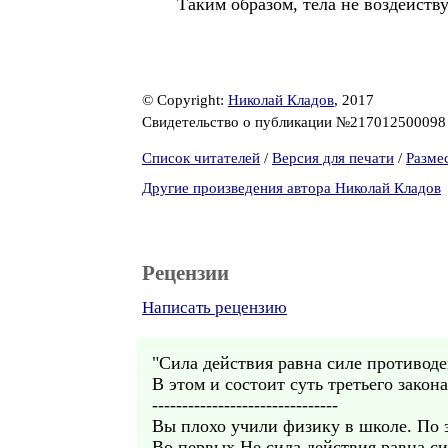
Таким образом, тела не воздейству
© Copyright:
Николай Кладов
, 2017
Свидетельство о публикации №21701250009
Список читателей
/
Версия для печати
/
Разме
Другие произведения автора Николай Кладов
Рецензии
Написать рецензию
"Сила действия равна силе противоде
В этом и состоит суть третьего закон
-------------------------------
Вы плохо учили физику в школе. По 
Во первых Не сила действия равна си