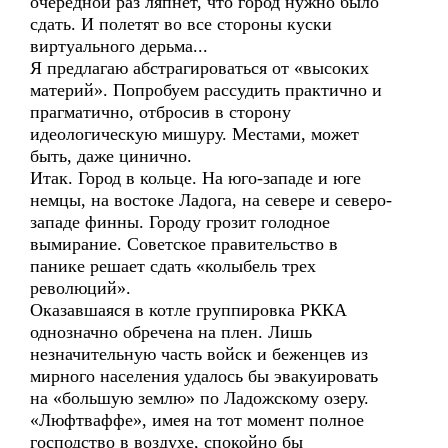
очередной раз ляпнет, что город нужно было
сдать. И полетят во все стороны куски
виртуального дерьма...
Я предлагаю абстрагироваться от «высоких
материй». Попробуем рассудить практично и
прагматично, отбросив в сторону
идеологическую мишуру. Местами, может
быть, даже цинично.
Итак. Город в кольце. На юго-западе и юге
немцы, на востоке Ладога, на севере и северо-
западе финны. Городу грозит голодное
вымирание. Советское правительство в
панике решает сдать «колыбель трех
революций».
Оказавшаяся в котле группировка РККА
однозначно обречена на плен. Лишь
незначительную часть войск и беженцев из
мирного населения удалось бы эвакуировать
на «большую землю» по Ладожскому озеру.
«Люфтваффе», имея на тот момент полное
господство в воздухе, спокойно бы