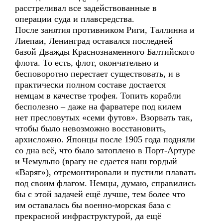
расстреливал все задействованные в
операции суда и плавсредства.
После занятия противником Риги, Таллинна и
Лиепаи, Ленинград оставался последней
базой Дважды Краснознаменного Балтийского
флота. То есть, флот, окончательно и
бесповоротно перестает существовать, и в
практически полном составе достается
немцам в качестве трофея. Топить корабли
бесполезно – даже на фарватере под килем
нет пресловутых «семи футов». Взорвать так,
чтобы было невозможно восстановить,
архисложно. Японцы после 1905 года подняли
со дна всё, что было затоплено в Порт-Артуре
и Чемульпо (врагу не сдается наш гордый
«Варяг»), отремонтировали и пустили плавать
под своим флагом. Немцы, думаю, справились
бы с этой задачей ещё лучше, тем более что
им оставалась бы военно-морская база с
прекрасной инфраструктурой, да ещё