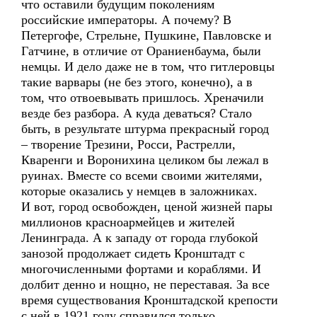
что оставили будущим поколениям
российские императоры. А почему? В
Петергофе, Стрельне, Пушкине, Павловске и
Гатчине, в отличие от Ораниенбаума, были
немцы. И дело даже не в том, что гитлеровцы
такие варвары (не без этого, конечно), а в
том, что отвоевывать пришлось. Хреначили
везде без разбора. А куда деваться? Стало
быть, в результате штурма прекрасный город
– творение Трезини, Росси, Растрелли,
Кваренги и Воронихина целиком бы лежал в
руинах. Вместе со всеми своими жителями,
которые оказались у немцев в заложниках.
И вот, город освобожден, ценой жизней пары
миллионов красноармейцев и жителей
Ленинграда. А к западу от города глубокой
занозой продолжает сидеть Кронштадт с
многочисленными фортами и кораблями. И
долбит денно и нощно, не переставая. За все
время существования Кронштадской крепости
с ней в 1921 году справился только