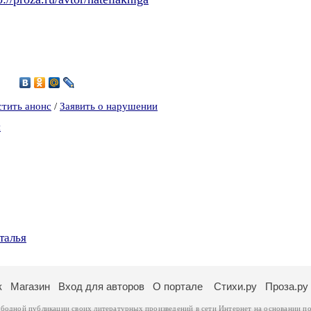
5
стить анонс
/
Заявить о нарушении
я
талья
к
Магазин
Вход для авторов
О портале
Стихи.ру
Проза.ру
ободной публикации своих литературных произведений в сети Интернет на основании
по