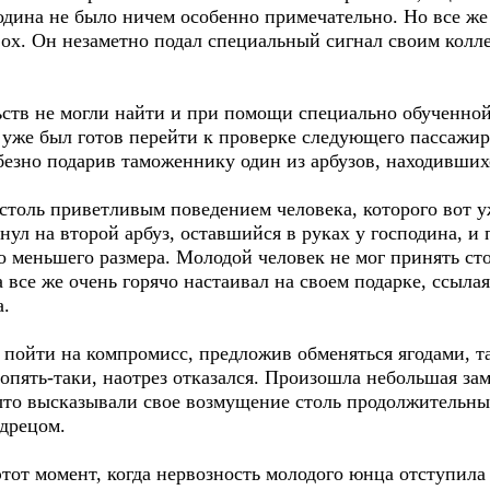
подина не было ничем особенно примечательно. Но все ж
ох. Он незаметно подал специальный сигнал своим колле
ьств не могли найти и при помощи специально обученно
 уже был готов перейти к проверке следующего пассажир
зно подарив таможеннику один из арбузов, находившихся
толь приветливым поведением человека, которого вот уж
янул на второй арбуз, оставшийся в руках у господина, и
о меньшего размера. Молодой человек не мог принять ст
 все же очень горячо настаивал на своем подарке, ссыла
а.
ойти на компромисс, предложив обменяться ягодами, так
пять-таки, наотрез отказался. Произошла небольшая зам
ыто высказывали свое возмущение столь продолжительн
дрецом.
этот момент, когда нервозность молодого юнца отступила 