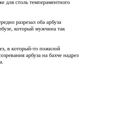
же для столь темпераментного
едно разрезал оба арбуза
рбузе, который мужчина так
ез, в который-то пожилой
озревания арбуза на бахче надрез
м.