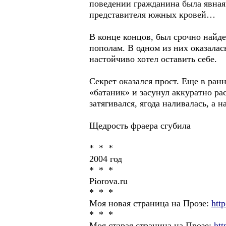
поведении гражданина была явная 
представителя южных кровей…
В конце концов, был срочно найд
пополам. В одном из них оказалас
настойчиво хотел оставить себе.
Секрет оказался прост. Еще в ран
«батаник» и засунул аккуратно ра
затягивался, ягода наливалась, а 
Щедрость фраера сгубила
* * *
2004 год
* * *
Piorova.ru
* * *
Моя новая страница на Прозе:
htt
* * *
Моя старая страница на Прозе:
htt