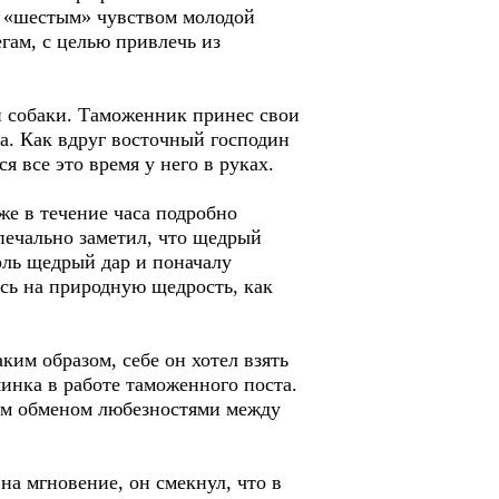
е «шестым» чувством молодой
гам, с целью привлечь из
й собаки. Таможенник принес свои
а. Как вдруг восточный господин
 все это время у него в руках.
е в течение часа подробно
 печально заметил, что щедрый
оль щедрый дар и поначалу
ясь на природную щедрость, как
им образом, себе он хотел взять
инка в работе таможенного поста.
ым обменом любезностями между
на мгновение, он смекнул, что в