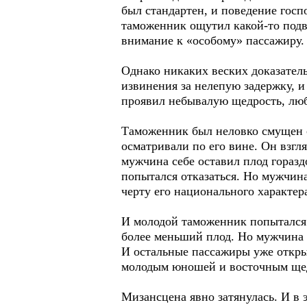
был стандартен, и поведение гос
таможенник ощутил какой-то подв
внимание к «особому» пассажиру.
Однако никаких веских доказател
извинения за нелепую задержку, и
проявил небывалую щедрость, любе
Таможенник был неловко смущен с
осматривали по его вине. Он взгл
мужчина себе оставил плод горазд
попытался отказаться. Но мужчина
черту его национального характер
И молодой таможенник попытался п
более меньший плод. Но мужчина о
И остальные пассажиры уже откр
молодым юношей и восточным ще
Мизансцена явно затянулась. И в 