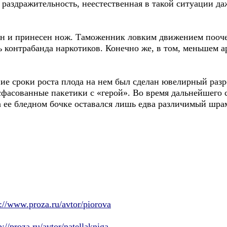
раздражительность, неестественная в такой ситуации да
ен и принесен нож. Таможенник ловким движением поочер
ь контрабанда наркотиков. Конечно же, в том, меньшем а
ние сроки роста плода на нем был сделан ювелирный разр
сфасованные пакетики с «герой». Во время дальнейшего с
на ее бледном бочке оставался лишь едва различимый шра
p://www.proza.ru/avtor/piorova
p://proza.ru/avtor/natellakniga