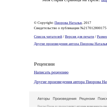
© Copyright:
Пиорова Наталья
, 2017
Свидетельство о публикации №21701280017
Список читателей
/
Версия для печати
/
Разме
Другие произведения автора Пиорова Наталь
Рецензии
Написать рецензию
Другие произведения автора Пиорова На
Авторы
Произведения
Рецензии
Поис
Портал Проза.ру предоставляет авторам возможность св