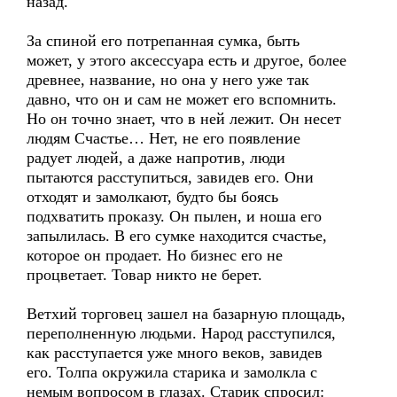
назад.
За спиной его потрепанная сумка, быть
может, у этого аксессуара есть и другое, более
древнее, название, но она у него уже так
давно, что он и сам не может его вспомнить.
Но он точно знает, что в ней лежит. Он несет
людям Счастье… Нет, не его появление
радует людей, а даже напротив, люди
пытаются расступиться, завидев его. Они
отходят и замолкают, будто бы боясь
подхватить проказу. Он пылен, и ноша его
запылилась. В его сумке находится счастье,
которое он продает. Но бизнес его не
процветает. Товар никто не берет.
Ветхий торговец зашел на базарную площадь,
переполненную людьми. Народ расступился,
как расступается уже много веков, завидев
его. Толпа окружила старика и замолкла с
немым вопросом в глазах. Старик спросил: