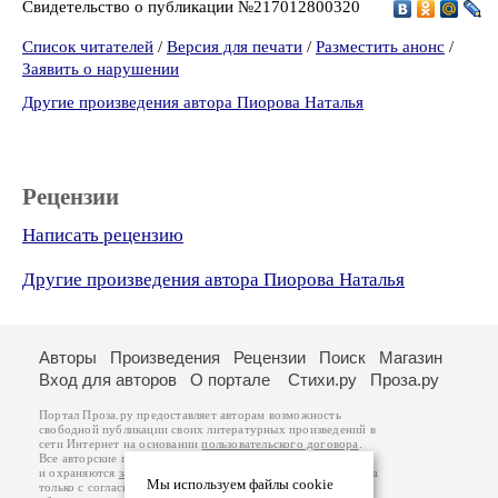
Свидетельство о публикации №217012800320
Список читателей
/
Версия для печати
/
Разместить анонс
/
Заявить о нарушении
Другие произведения автора Пиорова Наталья
Рецензии
Написать рецензию
Другие произведения автора Пиорова Наталья
Авторы
Произведения
Рецензии
Поиск
Магазин
Вход для авторов
О портале
Стихи.ру
Проза.ру
Портал Проза.ру предоставляет авторам возможность
свободной публикации своих литературных произведений в
сети Интернет на основании
пользовательского договора
.
Все авторские права на произведения принадлежат авторам
и охраняются
законом
. Перепечатка произведений возможна
Мы используем файлы cookie
только с согласия его автора, к которому вы можете