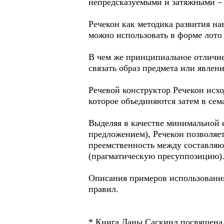
непредсказуемыми и затяжными – 
Речекон как методика развития н
можно использовать в форме лото
В чем же принципиальное отличие
связать образ предмета или явлени
Речевой конструктор Речекон исх
которое объединяются затем в сем
Выделяя в качестве минимальной 
предложением), Речекон позволяе
преемственность между составляю
(прагматическую пресуппозицию)
Описания примеров использования
правил.
* Книга Даны Саскинд посвящена 