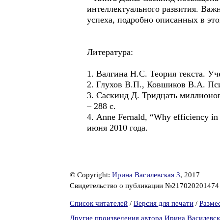
интеллектуального развития. Важн
успеха, подробно описанных в эт
Литература:
1. Валгина Н.С. Теория текста. Уч
2. Глухов В.П., Ковшиков В.А. Пси
3. Саскинд Д. Тридцать миллионов
– 288 с.
4. Anne Fernald, “Why efficiency i
июня 2010 года.
© Copyright:
Ирина Василевская 3
, 2017
Свидетельство о публикации №21702020147
Список читателей
/
Версия для печати
/
Разме
Другие произведения автора Ирина Василевск