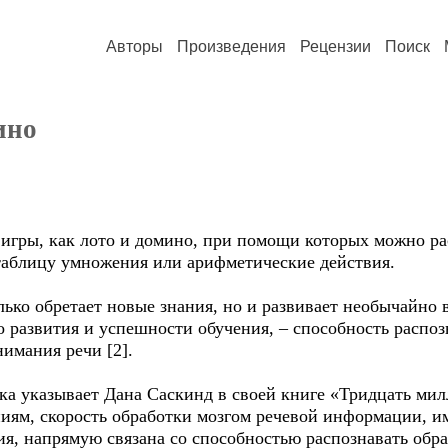
Авторы
Произведения
Рецензии
Поиск
ино
 игры, как лото и домино, при помощи которых можно ра
таблицу умножения или арифметические действия.
олько обретает новые знания, но и развивает необычайн
 развития и успешности обучения, – способность распоз
нимания речи [2].
а указывает Дана Саскинд в своей книге «Тридцать милл
ниям, скорость обработки мозгом речевой информации, 
я, напрямую связана со способностью распознавать обра