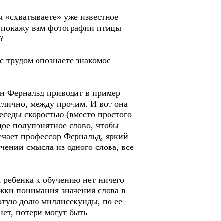
ы «схватываете» уже известное
 я покажу вам фотографии птицы
?
с трудом опознаете знакомое
нн Фернальд приводит в пример
тлично, между прочим. И вот она
еседы скоростью (вместо простого
дое полупонятное слово, чтобы
мечает профессор Фернальд, яркий
ении смысла из одного слова, все
 ребенка к обучению нет ничего
ржки понимания значения слова в
отую долю миллисекунды, по ее
нет, потери могут быть