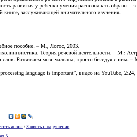
ость развития у ребенка умения распознавать образы – 
ой книге, заслуживающей внимательного изучения.
ебное пособие. – М., Логос, 2003.
холингвистика. Теория речевой деятельности. – М.: Астре
 слов. Развиваем мозг малыша, просто беседуя с ним. – 
n processing language is important”, видео на YouTube, 2:2
4
стить анонс
/
Заявить о нарушении
ая 3