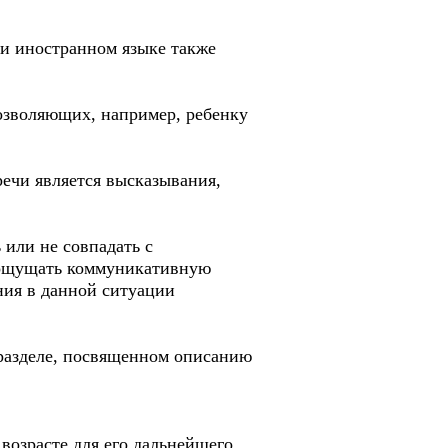
 и иностранном языке также
озволяющих, например, ребенку
ечи является высказывания,
или не совпадать с
х ощущать коммуникативную
ния в данной ситуации
 разделе, посвященном описанию
возрасте для его дальнейшего