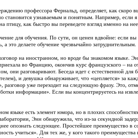
ерждению профессора Фернальд, определяет, как скоро в
оно становится узнаваемым и понятным. Например, если
на птицу, как быстро вы переведете взгляд именно на нее
ение для обучения. По сути, он ценен вдвойне: если вы 
, а это делаете обучение чрезвычайно затруднительным.
зговор на иностранном, но вроде бы знакомом языке. Э
приехала во Францию, окончив курс французского – на о
м, они разговаривают. Беседа идет с естественной для б
телем), и девушка обнаруживает, что «цепляется» за каж
т», разговор уже переходит на следующую фразу. Это, от
ботки информации». Если вы концентрируетесь на извлеч
ом языке есть элемент юмора, но в плохих способностях
лаборатории, Энн обнаружила, что из-за секундной заде
днее опознать следующее. Простейшее преимущество в с
ность учиться». Для тех же, у кого такого преимущества 