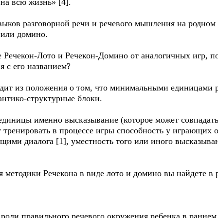
на всю жизнь» [4].
авыков разговорной речи и речевого мышления на родном
 или домино.
 Речекон-Лото и Речекон-Домино от аналогичных игр, п
я с его названием?
одит из положения о том, что минимальными единицами р
антико-структурные блоки.
единицы именно высказывание (которое может совпадать 
т тренировать в процессе игры способность у играющи
щими диалога [1], уместность того или иного высказыва
.
 методики Речекона в виде лото и домино вы найдете в
роли правильного речевого окружения ребенка в раннем 