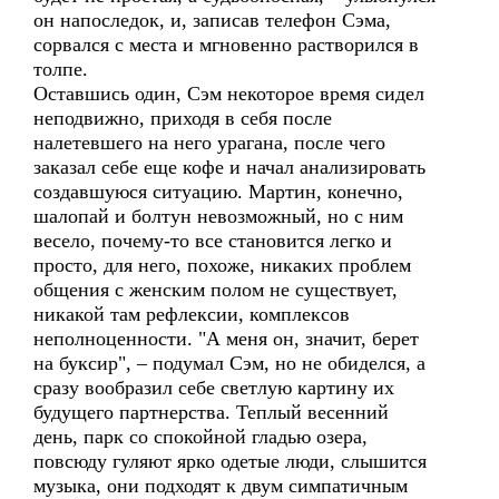
он напоследок, и, записав телефон Сэма,
сорвался с места и мгновенно растворился в
толпе.
Оставшись один, Сэм некоторое время сидел
неподвижно, приходя в себя после
налетевшего на него урагана, после чего
заказал себе еще кофе и начал анализировать
создавшуюся ситуацию. Мартин, конечно,
шалопай и болтун невозможный, но с ним
весело, почему-то все становится легко и
просто, для него, похоже, никаких проблем
общения с женским полом не существует,
никакой там рефлексии, комплексов
неполноценности. "А меня он, значит, берет
на буксир", – подумал Сэм, но не обиделся, а
сразу вообразил себе светлую картину их
будущего партнерства. Теплый весенний
день, парк со спокойной гладью озера,
повсюду гуляют ярко одетые люди, слышится
музыка, они подходят к двум симпатичным