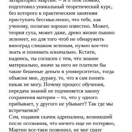
затараторил Мартин. – Я о тебе помню,
подготовил уникальный теоретический курс,
без которого к практическим занятиям
приступать бессмысленно, что тебе, как
ученому, полагаю хорошо известно. Может,
теория суха, может даже, древо жизни пышно
зеленеет, но для того чтоб не обнаружить
виноград слишком зеленым, нужно кое-что
знать и понимать изначально. Кстати,
надеюсь, ты согласен с тем, что знание
материально, иначе за него не платили бы
такие бешеные деньги в университетах, тогда
объясни мне, дураку, то, что я сам понять
никак не могу. Почему процесс обучения,
передача знаний не подчиняется закону
сохранения материи – то, что у одного
прибывает, у другого не убывает? Так где мы
встречаемся?
Сэм, подавив скачек адреналина, возникший
после осознания, что ничего еще не потеряно,
Мартин все-таки позвонил, не мог сразу