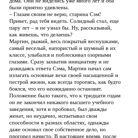
дома. Они не виделись уже много лет и оба
были приятно удивлены.
– Глазам своим не верю, старина Сэм!
Привет, рад тебя видеть. Солидный стал, еще
пару лет – и не узнал бы. Ну, рассказывай,
как живешь, что делаешь?
Мартин, рыжий, весь покрытый веснушками,
самый веселый, напористый и шумный в их
классе, улыбался и поблескивал озорными
глазами. Сразу захватив инициативу и не
дожидаясь ответа Сэма, Мартин начал сам
излагать основные вехи своей насыщенной и
пестрой жизни, как всегда торопясь, как будто
боялся, что его неожиданно остановят.
Положение было такого, что к тридцати годам
он не закончил никакого высшего учебного
заведения, хотя и пробовал, был дважды
женат, но неудачно, испытывал свои
способности в разных областях, однажды
даже основал свое собственное дело, но
прогорел начисто. В настоящее время, после