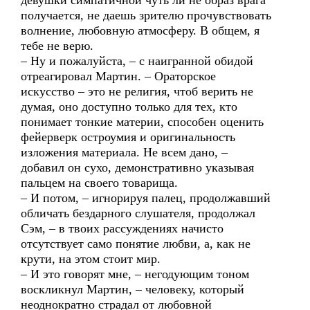
девушки симпатичной чуть ли не образ врага
получается, не даешь зрителю прочувствовать
волнение, любовную атмосферу. В общем, я
тебе не верю.
– Ну и пожалуйста, – с наигранной обидой
отреагировал Мартин. – Ораторское
искусство – это не религия, чтоб верить не
думая, оно доступно только для тех, кто
понимает тонкие материи, способен оценить
фейерверк остроумия и оригинальность
изложения материала. Не всем дано, –
добавил он сухо, демонстративно указывая
пальцем на своего товарища.
– И потом, – игнорируя палец, продолжавший
обличать бездарного слушателя, продолжал
Сэм, – в твоих рассуждениях начисто
отсутствует само понятие любви, а, как не
крути, на этом стоит мир.
– И это говорят мне, – негодующим тоном
воскликнул Мартин, – человеку, который
неоднократно страдал от любовной