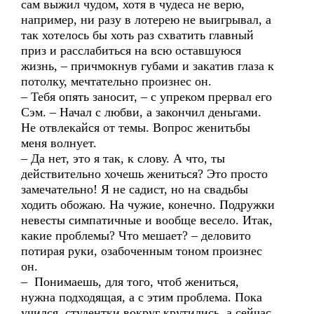
сам выжил чудом, хотя в чудеса не верю,
например, ни разу в лотерею не выигрывал, а
так хотелось бы хоть раз схватить главный
приз и расслабиться на всю оставшуюся
жизнь, – причмокнув губами и закатив глаза к
потолку, мечтательно произнес он.
– Тебя опять заносит, – с упреком прервал его
Сэм. – Начал с любви, а закончил деньгами.
Не отвлекайся от темы. Вопрос женитьбы
меня волнует.
– Да нет, это я так, к слову. А что, ты
действительно хочешь жениться? Это просто
замечательно! Я не садист, но на свадьбы
ходить обожаю. На чужие, конечно. Подружки
невесты симпатичные и вообще весело. Итак,
какие проблемы? Что мешает? – деловито
потирая руки, озабоченным тоном произнес
он.
– Понимаешь, для того, чтоб жениться,
нужна подходящая, а с этим проблема. Пока
учился, студентки вокруг крутились, а сейчас