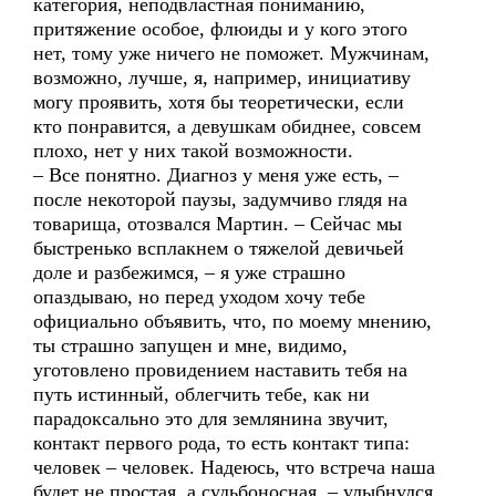
категория, неподвластная пониманию,
притяжение особое, флюиды и у кого этого
нет, тому уже ничего не поможет. Мужчинам,
возможно, лучше, я, например, инициативу
могу проявить, хотя бы теоретически, если
кто понравится, а девушкам обиднее, совсем
плохо, нет у них такой возможности.
– Все понятно. Диагноз у меня уже есть, –
после некоторой паузы, задумчиво глядя на
товарища, отозвался Мартин. – Сейчас мы
быстренько всплакнем о тяжелой девичьей
доле и разбежимся, – я уже страшно
опаздываю, но перед уходом хочу тебе
официально объявить, что, по моему мнению,
ты страшно запущен и мне, видимо,
уготовлено провидением наставить тебя на
путь истинный, облегчить тебе, как ни
парадоксально это для землянина звучит,
контакт первого рода, то есть контакт типа:
человек – человек. Надеюсь, что встреча наша
будет не простая, а судьбоносная, – улыбнулся