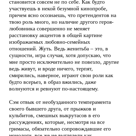
становится совсем не по себе. Как будто
участвуешь в некой безумной кинопробе,
причем ясно осознаешь, что претендентов на
твою роль много, но наличие другого героя-
любовника совершенно не меняет
расстановку акцентов в общей картине
изображаемых любовно-семейных
отношений. Жуть. Ведь женитьба – это, в
сущности, игра случая, хотя допускаю, что
мне просто исключительно не повезло, другие
ведь живут, и вроде ничего, терпят,
смирились, наверное, играют свои роли как
будто всерьез, в образ вжились, даже
волнуются и ревнуют по-настоящему.
Сэм отвык от необузданного темперамента
своего бывшего друга, от прыжков и
кульбитов, смешных выкрутасов в его
рассуждениях, которые, несмотря на все
гримасы, обязательно сопровождавшие его
монологи, все же не выглядели как