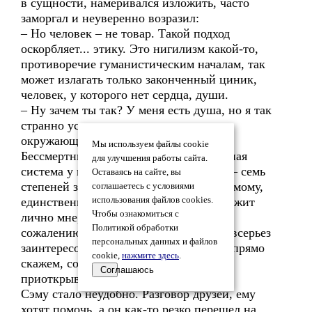
в сущности, намеривался изложить, часто
заморгал и неуверенно возразил:
– Но человек – не товар. Такой подход
оскорбляет... этику. Это нигилизм какой-то,
противоречие гуманистическим началам, так
может излагать только законченный циник,
человек, у которого нет сердца, души.
– Ну зачем ты так? У меня есть душа, но я так
странно устроен, что скрываю ее от
окружающих, вроде как... Кащей
Мы используем файлы cookie
Бессмертный. Кстати, надежная охранная
для улучшения работы сайта.
система у него была по тем временам, – семь
Оставаясь на сайте, вы
степеней защиты! Душа – это, по-видимому,
соглашаетесь с условиями
единственное, что бесспорно принадлежит
использования файлов cookies.
Чтобы ознакомиться с
лично мне, и пока еще не нашлось, к
Политикой обработки
сожалению, никого, кого бы моя душа всерьез
персональных данных и файлов
заинтересовала, и кому бы стоило эту, прямо
cookie,
нажмите здесь
.
скажем, сомнительную ценность
Соглашаюсь
приоткрывать.
Сэму стало неудобно. Разговор друзей, ему
хотят помочь, а он как-то резко перешел на