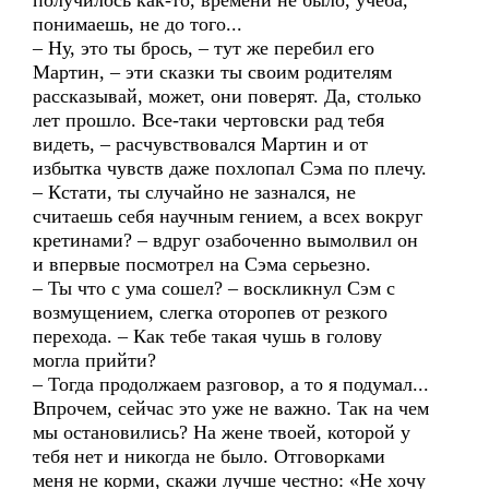
получилось как-то, времени не было, учеба,
понимаешь, не до того...
– Ну, это ты брось, – тут же перебил его
Мартин, – эти сказки ты своим родителям
рассказывай, может, они поверят. Да, столько
лет прошло. Все-таки чертовски рад тебя
видеть, – расчувствовался Мартин и от
избытка чувств даже похлопал Сэма по плечу.
– Кстати, ты случайно не зазнался, не
считаешь себя научным гением, а всех вокруг
кретинами? – вдруг озабоченно вымолвил он
и впервые посмотрел на Сэма серьезно.
– Ты что с ума сошел? – воскликнул Сэм с
возмущением, слегка оторопев от резкого
перехода. – Как тебе такая чушь в голову
могла прийти?
– Тогда продолжаем разговор, а то я подумал...
Впрочем, сейчас это уже не важно. Так на чем
мы остановились? На жене твоей, которой у
тебя нет и никогда не было. Отговорками
меня не корми, скажи лучше честно: «Не хочу