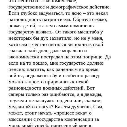
что женитьба – экономическое,
государственное и демографическое действие.
Если глубоко задуматься, то ясно – это некая
разновидность патриотизма. Образуя семью,
рожая детей, ты тем самым помогаешь
государству выжить. От такого масштаба у
некоторых бы дух захватило, но не у меня,
хотя сам я честно пытался выполнить свой
гражданский долг, даже морально и
экономически пострадал на этом поприще. Да
если на то пошло, мне государство должно
пенсию платить, как раненным во время
войны, ведь женитьбу и особенно развод
можно запросто прировнять к некой
разновидности военных действий. Вот
саперы только раз ошибаются, а я дважды,
неужели не заслужил ордена или, скажем,
медали «За отвагу»? Как ты думаешь, Сэм,
может, стоит начать «процесс века» о
взыскании с государства компенсации за
моральный ущерб, нанесенный мне в