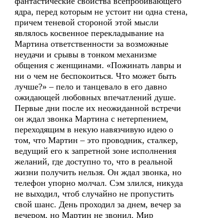
фантастические свойства всепробивающего
ядра, перед которым не устоит ни одна стена,
причем теневой стороной этой мысли
являлось косвенное перекладывание на
Мартина ответственности за возможные
неудачи и срывы в тонком механизме
общения с женщинами. «Пожинать лавры и
ни о чем не беспокоиться. Что может быть
лучше?» – пело и танцевало в его давно
ожидающей любовных впечатлений душе.
Первые дни после их неожиданной встречи
он ждал звонка Мартина с нетерпением,
переходящим в некую навязчивую идею о
том, что Мартин – это проводник, сталкер,
ведущий его к запретной зоне исполнения
желаний, где доступно то, что в реальной
жизни получить нельзя. Он ждал звонка, но
телефон упорно молчал. Сэм злился, никуда
не выходил, чтоб случайно не пропустить
свой шанс. День проходил за днем, вечер за
вечером, но Мартин не звонил. Мир