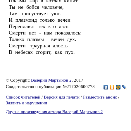
Плазмы жар в котлах кипит.
Ты не бойся человече,
Там присуствует уют.
И плазмоид только вечен
Переплавят тех кто лют.
Смерти нет - нам показалось:
Только плазмы вечен дух.
Смерти траурная алость
В небесах сгорит, как пух.
© Copyright:
Валерий Мартынов 2
, 2017
Свидетельство о публикации №217020600778
Список читателей
/
Версия для печати
/
Разместить анонс
/
Заявить о нарушении
Другие произведения автора Валерий Мартынов 2