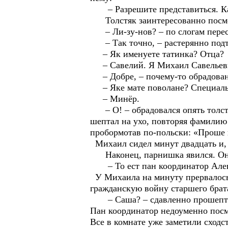
– Разрешите представиться. Ка
Толстяк заинтересованно посмо
– Ли-зу-нов? – по слогам пересп
– Так точно, – растерянно подт
– Як именуете татинка? Отца?
– Савелий. Я Михаил Савельев
– Добре, – почему-то обрадовано
– Яке мате поволане? Специаль
– Минёр.
– О! – обрадовался опять толстя
шептал на ухо, повторяя фамилию 
пробормотав по-польски: «Проше 
Михаил сидел минут двадцать и, н
Наконец, парнишка явился. Он п
– То ест пан координатор Алекс
У Михаила на минуту прервалось 
гражданскую войну старшего брат
– Саша? – сдавленно прошепта
Пан координатор недоуменно посмо
Все в комнате уже заметили сходс