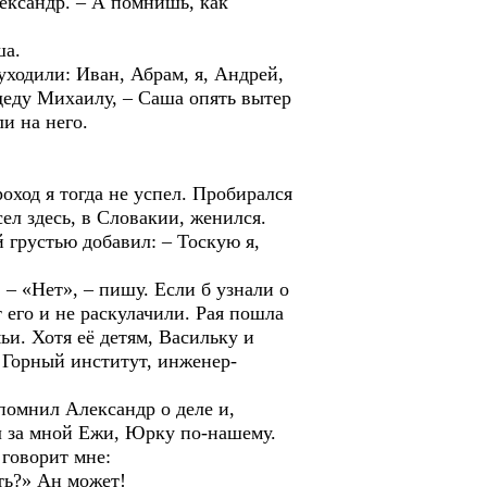
ксандр. – А помнишь, как
ша.
ходили: Иван, Абрам, я, Андрей,
 деду Михаилу, – Саша опять вытер
и на него.
ход я тогда не успел. Пробирался
ел здесь, в Словакии, женился.
й грустью добавил: – Тоскую я,
 «Нет», – пишу. Если б узнали о
т его и не раскулачили. Рая пошла
ьи. Хотя её детям, Васильку и
л Горный институт, инженер-
омнил Александр о деле и,
ал за мной Ежи, Юрку по-нашему.
 говорит мне:
ть?» Ан может!