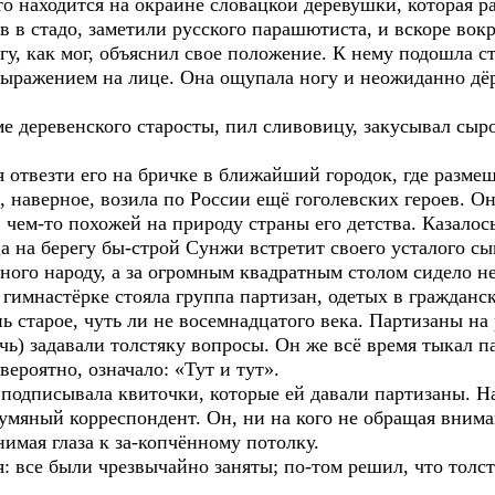
то находится на окраине словацкой деревушки, которая 
 в стадо, заметили русского парашютиста, и вскоре вокру
у, как мог, объяснил свое положение. К нему подошла с
ыражением на лице. Она ощупала ногу и неожиданно дёрн
ме деревенского старосты, пил сливовицу, закусывал сыр
я отвезти его на бричке в ближайший городок, где разме
, наверное, возила по России ещё гоголевских героев. О
ем-то похожей на природу страны его детства. Казалось
ца на берегу бы-строй Сунжи встретит своего усталого сы
ного народу, а за огромным квадратным столом сидело н
 гимнастёрке стояла группа партизан, одетых в гражданск
ь старое, чуть ли не восемнадцатого века. Партизаны н
ь) задавали толстяку вопросы. Он же всё время тыкал п
 вероятно, означало: «Тут и тут».
, подписывала квиточки, которые ей давали партизаны. Н
мяный корреспондент. Он, ни на кого не обращая внима
нимая глаза к за-копчённому потолку.
я: все были чрезвычайно заняты; по-том решил, что толс