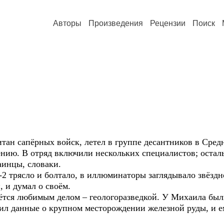
Авторы
Произведения
Рецензии
Поиск
тан сапёрных войск, летел в группе десантников в Сред
нию. В отряд включили нескольких специалистов; остал
аинцы, словаки.
 трясло и болтало, в иллюминаторы заглядывало звёздн
, и думал о своём.
мётся любимым делом – геологоразведкой. У Михаила был
чил данные о крупном месторождении железной руды, и е