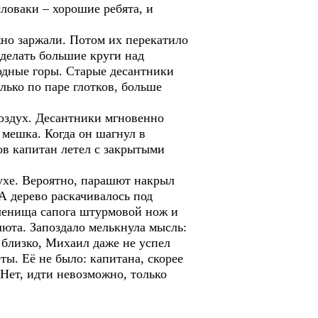
ловаки – хорошие ребята, и
жно заржали. Потом их перекатило
 делать большие круги над
одные горы. Старые десантники
лько по паре глотков, больше
воздух. Десантники мгновенно
 мешка. Когда он шагнул в
ов капитан летел с закрытыми
духе. Вероятно, парашют накрыл
А дерево раскачивалось под
оленища сапога штурмовой нож и
шюта. Запоздало мелькнула мысль:
м близко, Михаил даже не успел
ты. Её не было: капитана, скорее
 Нет, идти невозможно, только