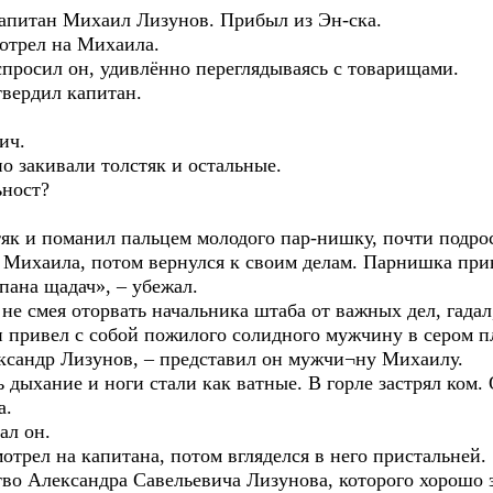
питан Михаил Лизунов. Прибыл из Эн-ска.
трел на Михаила.
росил он, удивлённо переглядываясь с товарищами.
вердил капитан.
ич.
 закивали толстяк и остальные.
ност?
к и поманил пальцем молодого пар-нишку, почти подрост
Михаила, потом вернулся к своим делам. Парнишка прине
пана щадач», – убежал.
е смея оторвать начальника штаба от важных дел, гадал,
ривел с собой пожилого солидного мужчину в сером пл
андр Лизунов, – представил он мужчи¬ну Михаилу.
дыхание и ноги стали как ватные. В горле застрял ком.
а.
л он.
трел на капитана, потом вгляделся в него пристальней.
тво Александра Савельевича Лизунова, которого хорошо 