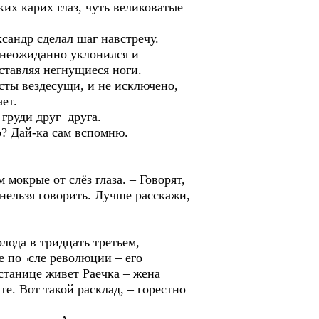
ких карих глаз, чуть великоватые
андр сделал шаг навстречу.
 неожиданно уклонился и
еставляя негнущиеся ноги.
сты вездесущи, и не исключено,
ет.
 груди друг друга.
ло? Дай-ка сам вспомню.
окрые от слёз глаза. – Говорят,
 нельзя говорить. Лучше расскажи,
лода в тридцать третьем,
е по¬сле революции – его
станице живет Раечка – жена
е. Вот такой расклад, – горестно