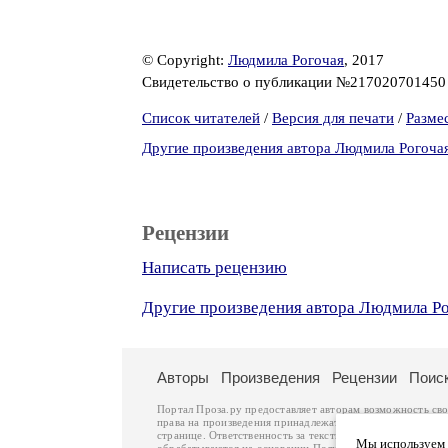
© Copyright:
Людмила Рогочая
, 2017
Свидетельство о публикации №21702070145
Список читателей
/
Версия для печати
/
Разме
Другие произведения автора Людмила Рогоча
Рецензии
Написать рецензию
Другие произведения автора Людмила Р
Авторы
Произведения
Рецензии
Поис
Портал Проза.ру предоставляет авторам возможность св
права на произведения принадлежат авторам и охраняют
странице. Ответственность за тексты произведений авто
Мы используем ф