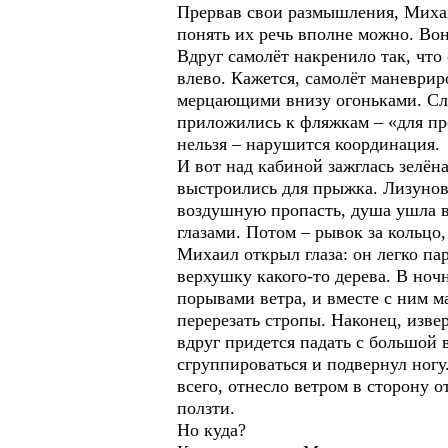
Прервав свои размышления, Михаи
понять их речь вполне можно. Вон
Вдруг самолёт накренило так, что
влево. Кажется, самолёт маневрир
мерцающими внизу огоньками. Сло
приложились к фляжкам – «для пре
нельзя – нарушится координация.
И вот над кабиной зажглась зелё
выстроились для прыжка. Лизунов 
воздушную пропасть, душа ушла в
глазами. Потом – рывок за кольцо
Михаил открыл глаза: он легко па
верхушку какого-то дерева. В ноч
порывами ветра, и вместе с ним м
перерезать стропы. Наконец, изве
вдруг придется падать с большой в
сгруппироваться и подвернул ногу
всего, отнесло ветром в сторону 
ползти.
Но куда?