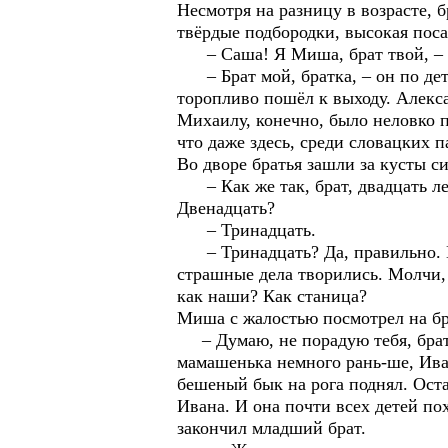
Несмотря на разницу в возрасте, 
твёрдые подбородки, высокая поса
– Саша! Я Миша, брат твой, – ти
– Брат мой, братка, – он по дет
торопливо пошёл к выходу. Алекса
Михаилу, конечно, было неловко п
что даже здесь, среди словацких п
Во дворе братья зашли за кусты си
– Как же так, брат, двадцать лет 
Двенадцать?
– Тринадцать.
– Тринадцать? Да, правильно. Как
страшные дела творились. Молчи, 
как наши? Как станица?
Миша с жалостью посмотрел на бра
– Думаю, не порадую тебя, братк
мамашенька немного рань-ше, Ива
бешеный бык на рога поднял. Оста
Ивана. И она почти всех детей по
закончил младший брат.