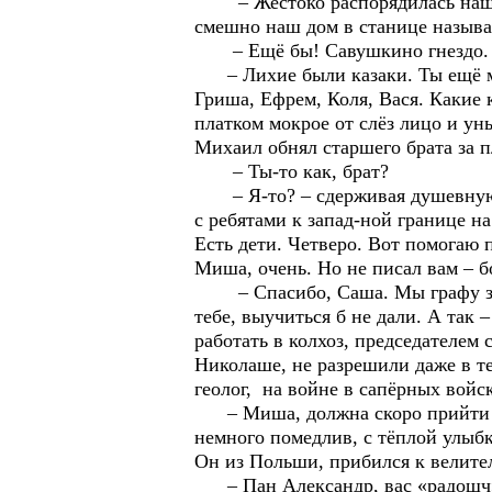
– Жестоко распорядилась нашими
смешно наш дом в станице назыв
– Ещё бы! Савушкино гнездо. Дв
– Лихие были казаки. Ты ещё мал
Гриша, Ефрем, Коля, Вася. Какие 
платком мокрое от слёз лицо и ун
Михаил обнял старшего брата за п
– Ты-то как, брат?
– Я-то? – сдерживая душевную го
с ребятами к запад-ной границе н
Есть дети. Четверо. Вот помогаю п
Миша, очень. Но не писал вам – б
– Спасибо, Саша. Мы графу запол
тебе, выучиться б не дали. А так 
работать в колхоз, председателем 
Николаше, не разрешили даже в те
геолог, на войне в сапёрных войс
– Миша, должна скоро прийти маш
немного помедлив, с тёплой улыбк
Он из Польши, прибился к велител
– Пан Александр, вас «радощч» о