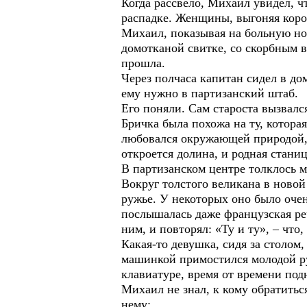
Когда рассвело, Михаил увидел, ч
распадке. Женщины, выгоняя коров
Михаил, показывая на больную ног
домотканой свитке, со скорбным в
прошла.
Через полчаса капитан сидел в до
ему нужно в партизанский штаб.
Его поняли. Сам староста вызвалс
Бричка была похожа на ту, которая
любовался окружающей природой, ч
откроется долина, и родная стани
В партизанском центре толклось м
Вокруг толстого великана в новой
ружье. У некоторых оно было очен
послышалась даже французская реч
ним, и повторял: «Ту и ту», – что,
Какая-то девушка, сидя за столом
машинкой примостился молодой ру
клавиатуре, время от времени под
Михаил не знал, к кому обратитьс
нему: