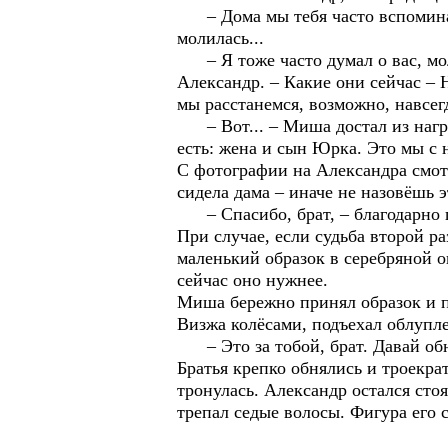
– Дома мы тебя часто вспоминали
молилась...
– Я тоже часто думал о вас, моли
Александр. – Какие они сейчас – 
мы расстанемся, возможно, навсег
– Вот... – Миша достал из нагру
есть: жена и сын Юрка. Это мы с
С фотографии на Александра смот
сидела дама – иначе не назовёшь
– Спасибо, брат, – благодарно г
При случае, если судьба второй р
маленький образок в серебряной 
сейчас оно нужнее.
Миша бережно принял образок и п
Визжа колёсами, подъехал облупл
– Это за тобой, брат. Давай обн
Братья крепко обнялись и троекр
тронулась. Александр остался сто
трепал седые волосы. Фигура его с