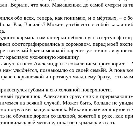
. Верили, что жив. Мамашенька до самой смерти за тво
лся обо всех, теперь, как понимаю, и о мёртвых, – с б
Нюра, Рая, Василёк? Может, у тебя есть с собой какая-ни
да.
дного кармана гимнастёрки небольшую затёртую фотогра
 ними сфотографировались в сороковом, перед моей эксп
рел весёлый брат и молодой паренёк уж точно лизуновс
 эту красивую ухоженную женщину.
лянул на него Александр и с сожалением проговорил: – 
аз нам улыбнётся, познакомлю со своей семьёй. А пока во
оправе с крышечкой и протянул младшему брату,– это ма
рикоснулся губами к его холодной поверхности.
енный грузовичок. Александр сразу сник и прерывающимс
имемся на всякий случай. Может быть, больше не увиди
атно по-русски расцеловались. Михаил вскочил в кузов 
ять на обочине дороги со шляпой, зажатой в руке, как п
тановилась всё меньше, пока не скрылась из глаз.