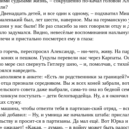
 судьбами жизнь, – сокрушённо по-качал головой Але
али?
енадцать детей, и все один к одному, – подхватил Ми
енький был, лет шести, наверное. Мы на германскую у
кони у нас были! Не раз спасибо за них говорили отцу и
ыло задумался. Видно, невесёлые воспоминания нахлынул
лечи и пристально посмотрел ему в глаза:
речь, переспросил Александр, – ни-чего, живу. На паро
а конях и пешком. Гуцулы перевели нас через Карпаты. Ос
о мере сил свернуть Гитлеру шею, – и, помолчав, с тихо
оялся навредить.
няем в анкете: «Есть ли родственники за границей?» –
– отца признали середняком. Вы ж всех коней забрали, во
сельского совета даже выбрали, сама-то она из бедной сем
хникум поступать – дети белогвардейца. Ну, а я окончи
ках служу.
ина, чтобы отвезти тебя в партизан-ский отряд, – всп
ой добавил: – Ну, и умница же начальник штаба: присл
ьству и просит-ся в партизаны. Да мал ещё. Вот Юрка и
жидает! «Какая, – думаю, – в войну может быть радос