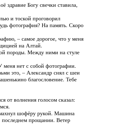
ё здравие Богу свечки ставила,
олью и тоской проговорил
будь фотография? На память. Скоро
фию, – самое дорогое, что у меня
едицией на Алтай.
кой породы. Между ними на стуле
У меня нет с собой фотографии.
зьми это, – Александр снял с шеи
машенькино благословение. Тебе
я от волнения голосом сказал:
мся.
и махнул шофёру рукой. Машина
ри последнем прощании. Ветер