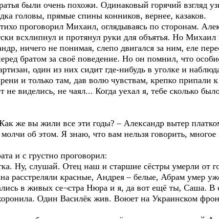
братья были очень похожи. Одинаковый горячий взгляд уз
дка головы, прямые спины конников, вернее, казаков.
хо проговорил Михаил, оглядываясь по сторонам. Алекс
ски всхлипнул и протянул руки для объятья. Но Михаил
ндр, ничего не понимая, слепо двигался за ним, еле пер
еред братом за своё поведение. Но он помнил, что особи
артизан, один из них сидит где-нибудь в уголке и наблюда
рени и только там, дав волю чувствам, крепко припали к
не виделись, не чаял... Когда уехал я, тебе сколько бы
 же вы жили все эти годы? – Александр вытер платком м
молчи об этом. Я знаю, что вам нельзя говорить, многое
та и с грустно проговорил:
а. Ну, слушай. Отец наш и старшие сёстры умерли от го
на расстреляли красные, Андрея – белые, Абрам умер уж
лись в живых се¬стра Нюра и я, да вот ещё ты, Саша. В 
хоронила. Один Василёк жив. Воюет на Украинском фронт