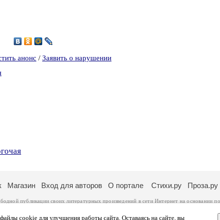
0
стить анонс
/
Заявить о нарушении
я
огочая
к
Магазин
Вход для авторов
О портале
Стихи.ру
Проза.ру
ободной публикации своих литературных произведений в сети Интернет на основании
по
ся
законом
. Перепечатка произведений возможна только с согласия его автора, к котором
ры несут самостоятельно на основании
правил публикации
и
законодательства Российско
айлы cookie для улучшения работы сайта. Оставаясь на сайте, вы