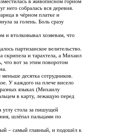
разместилась в живописном горном
г него собралась вся деревня.
тарица в чёрном платке и
ула за голень. Боль сразу
ом и втолковывал хозяевам, что
щалось партизанское велительство.
на скрипела и тарахтела, а Михаил
, что вот за этим поворотом
на.
е меньше десятка сотрудников.
ое. У каждого на плече висело
а разных языках (Михаилу
альцем в карту, лежащую перед
а углу стола за пишущей
ния, шлёпал пальцами по
тый – самый главный, и подошёл к