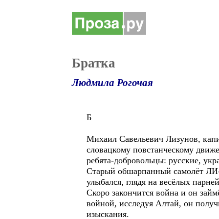
Братка
Людмила Рогочая
Б
Михаил Савельевич Лизунов, капи
словацкому повстанческому движе
ребята-добровольцы: русские, укр
Старый обшарпанный самолёт ЛИ-2
улыбался, глядя на весёлых парней
Скоро закончится война и он зай
войной, исследуя Алтай, он полу
изыскания.