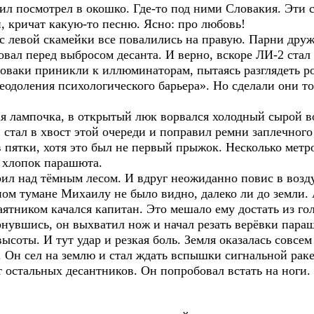
л посмотрел в окошко. Где-то под ними Словакия. Эти с
, кричат какую-то песню. Ясно: про любовь!
 с левой скамейки все повалились на правую. Парни дру
овал перед выбросом десанта. И верно, вскоре ЛИ-2 стал
ваки приникли к иллюминаторам, пытаясь разглядеть р
одоления психологического барьера». Но сделали они то
ная лампочка, в открытый люк ворвался холодный сырой 
стал в хвост этой очереди и поправил ремни заплечного
 пятки, хотя это был не первый прыжок. Несколько метр
, хлопок парашюта.
рил над тёмным лесом. И вдруг неожиданно повис в воз
ном тумане Михаилу не было видно, далеко ли до земли. 
аятником качался капитан. Это мешало ему достать из г
рнувшись, он выхватил нож и начал резать верёвки пара
ысоты. И тут удар и резкая боль. Земля оказалась совсе
. Он сел на землю и стал ждать вспышки сигнальной раке
от остальных десантников. Он попробовал встать на ноги.