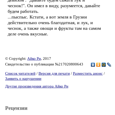
девизом : "Давайте будем сажать лук и
чеснок!". Он имел в виду, разумеется, давайте
будем работать.
...пыспыс. Кстати, а вот земля в Грузии
действительно очень благодатная, и лук, и
чеснок, а также овощи и фрукты там на самом
деле очень вкусные.
© Copyright:
Айко Ри
, 2017
Свидетельство о публикации №217020800643
Список читателей
/
Версия для печати
/
Разместить анонс
/
Заявить о нарушении
Другие произведения автора Айко Ри
Рецензии