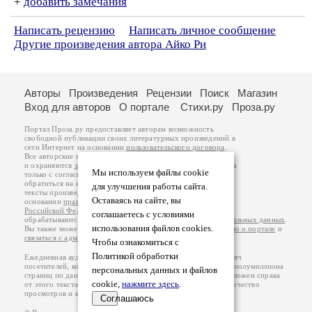
+
добавить замечания
Написать рецензию
Написать личное сообщение
Другие произведения автора Айко Ри
Авторы
Произведения
Рецензии
Поиск
Магазин
Вход для авторов
О портале
Стихи.ру
Проза.ру
Портал Проза.ру предоставляет авторам возможность
свободной публикации своих литературных произведений в
сети Интернет на основании
пользовательского договора
.
Все авторские права на произведения принадлежат авторам
и охраняются
законом
. Перепечатка произведений возможна
Мы используем файлы cookie
только с согласия его автора, к которому вы можете
обратиться на его авторской странице. Ответственность за
для улучшения работы сайта.
тексты произведений авторы несут самостоятельно на
Оставаясь на сайте, вы
основании
правил публикации
и
законодательства
Российской Федерации
. Данные пользователей
соглашаетесь с условиями
обрабатываются на основании
Политики обработки персональных данных
.
использования файлов cookies.
Вы также можете посмотреть более подробную
информацию о портале
и
связаться с администрацией
.
Чтобы ознакомиться с
Политикой обработки
Ежедневная аудитория портала Проза.ру – порядка 100 тысяч
посетителей, которые в общей сумме просматривают более полумиллиона
персональных данных и файлов
страниц по данным счетчика посещаемости, который расположен справа
cookie,
нажмите здесь
.
от этого текста. В каждой графе указано по две цифры: количество
просмотров и количество посетителей.
Соглашаюсь