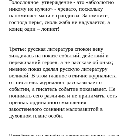
Голословное утверждение - это «абсолютно
никому не нужно» - чревато, поскольку
напоминает манию грандиоза. Запомните,
господа перья, сколь жаба не надувается, а
конец один – лопнет!
Третье: русская литература спокон веку
зиждилась на показе событий, действий и
переживаний героев, а не рассказе об оных;
именно показ сделал русскую литературу
великой. В этом главное отличие журналиста
от писателя: журналист рассказывает о
событии, а писатель событие показывает. Не
понимать сего различия и не принимать, есть
признак ординарного мышления
закостенелого сознания малоразвитой в
духовном плане особи.
Четвёртое: мы живём в непростое время, даже