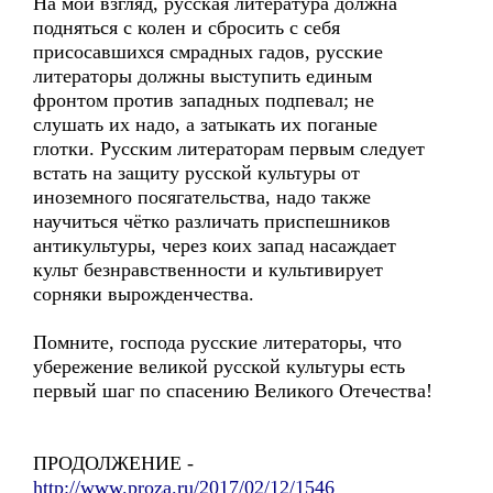
На мой взгляд, русская литература должна
подняться с колен и сбросить с себя
присосавшихся смрадных гадов, русские
литераторы должны выступить единым
фронтом против западных подпевал; не
слушать их надо, а затыкать их поганые
глотки. Русским литераторам первым следует
встать на защиту русской культуры от
иноземного посягательства, надо также
научиться чётко различать приспешников
антикультуры, через коих запад насаждает
культ безнравственности и культивирует
сорняки вырожденчества.
Помните, господа русские литераторы, что
убережение великой русской культуры есть
первый шаг по спасению Великого Отечества!
ПРОДОЛЖЕНИЕ -
http://www.proza.ru/2017/02/12/1546