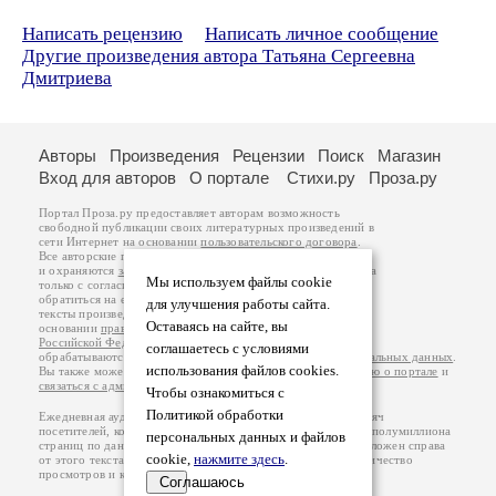
Написать рецензию
Написать личное сообщение
Другие произведения автора Татьяна Сергеевна
Дмитриева
Авторы
Произведения
Рецензии
Поиск
Магазин
Вход для авторов
О портале
Стихи.ру
Проза.ру
Портал Проза.ру предоставляет авторам возможность
свободной публикации своих литературных произведений в
сети Интернет на основании
пользовательского договора
.
Все авторские права на произведения принадлежат авторам
и охраняются
законом
. Перепечатка произведений возможна
Мы используем файлы cookie
только с согласия его автора, к которому вы можете
обратиться на его авторской странице. Ответственность за
для улучшения работы сайта.
тексты произведений авторы несут самостоятельно на
Оставаясь на сайте, вы
основании
правил публикации
и
законодательства
Российской Федерации
. Данные пользователей
соглашаетесь с условиями
обрабатываются на основании
Политики обработки персональных данных
.
использования файлов cookies.
Вы также можете посмотреть более подробную
информацию о портале
и
связаться с администрацией
.
Чтобы ознакомиться с
Политикой обработки
Ежедневная аудитория портала Проза.ру – порядка 100 тысяч
посетителей, которые в общей сумме просматривают более полумиллиона
персональных данных и файлов
страниц по данным счетчика посещаемости, который расположен справа
cookie,
нажмите здесь
.
от этого текста. В каждой графе указано по две цифры: количество
просмотров и количество посетителей.
Соглашаюсь