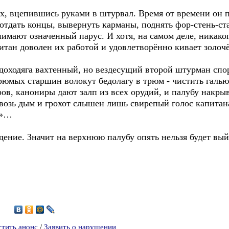
ах, вцепившись руками в штурвал. Время от времени он 
 отдать концы, вывернуть карманы, поднять фор-стень-с
нимают означенный парус. И хотя, на самом деле, никаког
итан доволен их работой и удовлетворённо кивает золоч
 доходяга вахтенный, но вездесущий второй штурман спо
грюмых старшин волокут бедолагу в трюм - чистить галь
ов, канониры дают залп из всех орудий, и палубу накр
квозь дым и грохот слышен лишь свирепый голос капитана
!»…
ение. Значит на верхнюю палубу опять нельзя будет вы
0
стить анонс
/
Заявить о нарушении