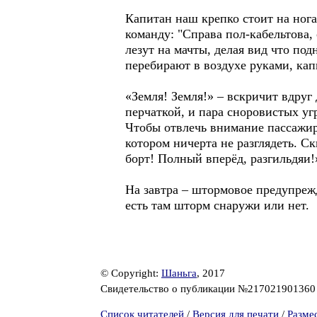
Капитан наш крепко стоит на ног
команду: "Справа пол-кабельтова,
лезут на мачты, делая вид что под
перебирают в воздухе руками, кап
«Земля! Земля!» – вскричит вдруг
перчаткой, и пара сноровистых у
Чтобы отвлечь внимание пассажир
котором ничерта не разглядеть. С
борт! Полный вперёд, разгильдяи
На завтра – штормовое предупрежд
есть там шторм снаружи или нет.
© Copyright:
Шаньга
, 2017
Свидетельство о публикации №21702190136
Список читателей
/
Версия для печати
/
Разме