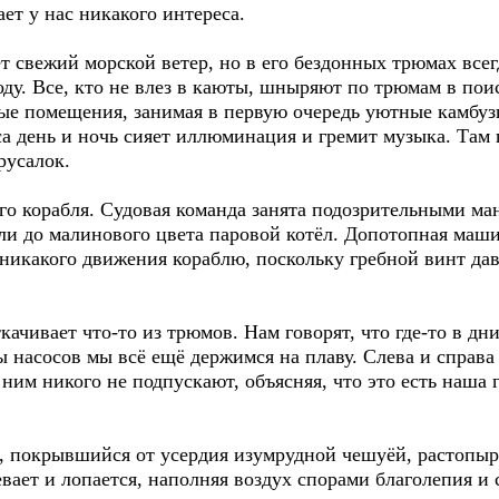
ет у нас никакого интереса.
т свежий морской ветер, но в его бездонных трюмах всег
ду. Все, кто не влез в каюты, шныряют по трюмам в пои
ые помещения, занимая в первую очередь уютные камбуз
са день и ночь сияет иллюминация и гремит музыка. Там
русалок.
того корабля. Судовая команда занята подозрительными 
и до малинового цвета паровой котёл. Допотопная машин
 никакого движения кораблю, поскольку гребной винт да
качивает что-то из трюмов. Нам говорят, что где-то в дн
ы насосов мы всё ещё держимся на плаву. Слева и справ
ним никого не подпускают, объясняя, что это есть наша г
, покрывшийся от усердия изумрудной чешуёй, растопыр
вает и лопается, наполняя воздух спорами благолепия и 