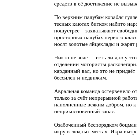
средств в её достижение не вызыва
По верхним палубам корабля гуляе
тесных каютах битком набито наро
пошустрее – захватывают свободн
просторных палубах первого клас
носят золотые яйцеклады и жарят 
Никто не знает – есть ли дно у э
отделении мотористы раскочегарил
карданный вал, но это не придаёт
бессилен и недвижим.
Авральная команда остервенело от
только за счёт непрерывной работ
наполненные всяким добром, но к 
неприкосновенный запас.
Озабоченный беспорядком боцман
икру в людных местах. Икра вызре