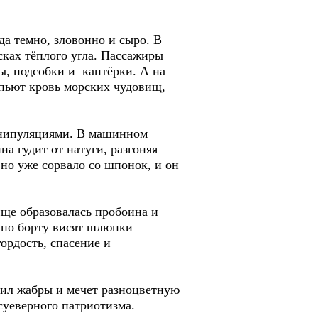
да темно, зловонно и сыро. В
сках тёплого угла. Пассажиры
ы, подсобки и каптёрки. А на
 пьют кровь морских чудовищ,
манипуляциями. В машинном
а гудит от натуги, разгоняя
вно уже сорвало со шпонок, и он
ище образовалась пробоина и
а по борту висят шлюпки
ордость, спасение и
ил жабры и мечет разноцветную
суеверного патриотизма.