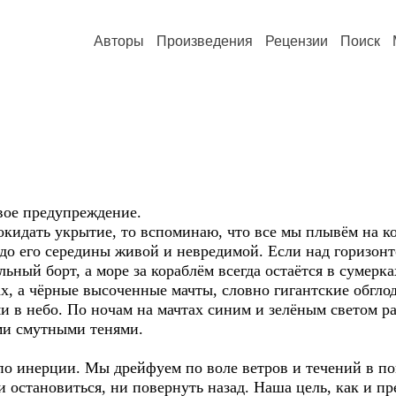
Авторы
Произведения
Рецензии
Поиск
вое предупреждение.
окидать укрытие, то вспоминаю, что все мы плывём на к
 до его середины живой и невредимой. Если над горизонто
ьный борт, а море за кораблём всегда остаётся в сумерка
ах, а чёрные высоченные мачты, словно гигантские обгло
и в небо. По ночам на мачтах синим и зелёным светом р
ми смутными тенями.
по инерции. Мы дрейфуем по воле ветров и течений в по
 остановиться, ни повернуть назад. Наша цель, как и пр