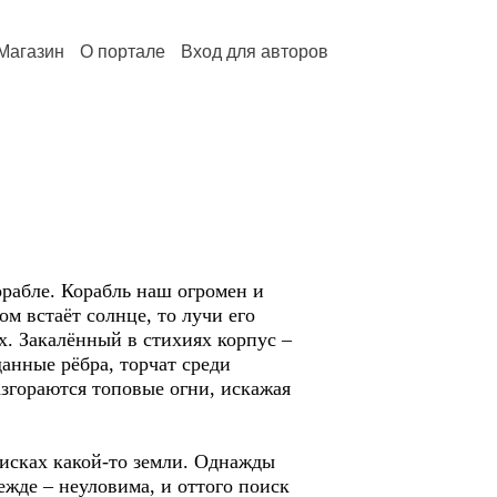
Магазин
О портале
Вход для авторов
орабле. Корабль наш огромен и
м встаёт солнце, то лучи его
х. Закалённый в стихиях корпус –
данные рёбра, торчат среди
азгораются топовые огни, искажая
исках какой-то земли. Однажды
ежде – неуловима, и оттого поиск