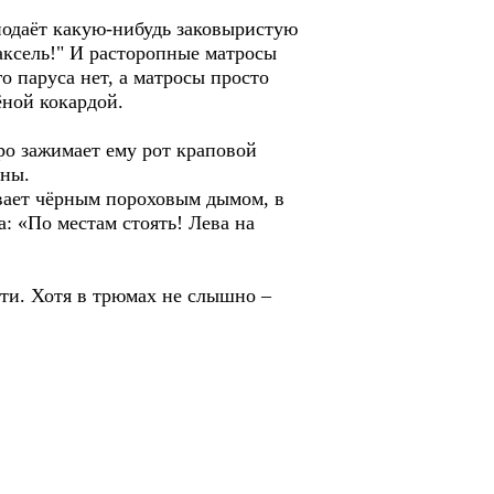
подаёт какую-нибудь заковыристую
таксель!" И расторопные матросы
о паруса нет, а матросы просто
ёной кокардой.
ро зажимает ему рот краповой
юны.
ывает чёрным пороховым дымом, в
: «По местам стоять! Лева на
йти. Хотя в трюмах не слышно –