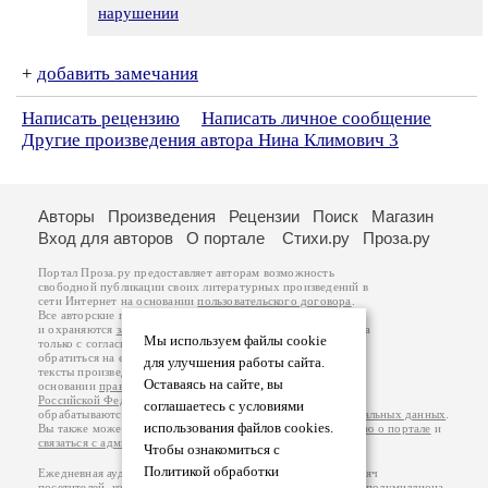
нарушении
+
добавить замечания
Написать рецензию
Написать личное сообщение
Другие произведения автора Нина Климович 3
Авторы
Произведения
Рецензии
Поиск
Магазин
Вход для авторов
О портале
Стихи.ру
Проза.ру
Портал Проза.ру предоставляет авторам возможность
свободной публикации своих литературных произведений в
сети Интернет на основании
пользовательского договора
.
Все авторские права на произведения принадлежат авторам
и охраняются
законом
. Перепечатка произведений возможна
Мы используем файлы cookie
только с согласия его автора, к которому вы можете
обратиться на его авторской странице. Ответственность за
для улучшения работы сайта.
тексты произведений авторы несут самостоятельно на
Оставаясь на сайте, вы
основании
правил публикации
и
законодательства
Российской Федерации
. Данные пользователей
соглашаетесь с условиями
обрабатываются на основании
Политики обработки персональных данных
.
использования файлов cookies.
Вы также можете посмотреть более подробную
информацию о портале
и
связаться с администрацией
.
Чтобы ознакомиться с
Политикой обработки
Ежедневная аудитория портала Проза.ру – порядка 100 тысяч
посетителей, которые в общей сумме просматривают более полумиллиона