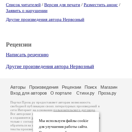
Список читателей
/
Версия для печати
/
Разместить анонс
/
Заявить о нарушении
Другие произведения автора Нервозный
Рецензии
Написать рецензию
Другие произведения автора Нервозный
Авторы
Произведения
Рецензии
Поиск
Магазин
Вход для авторов
О портале
Стихи.ру
Проза.ру
Портал Проза.ру предоставляет авторам возможность
свободной публикации своих литературных произведений в
сети Интернет на основании
пользовательского договора
.
Все авторские права на произведения принадлежат авторам
и охраняются
законом
. Перепечатка произведений возможна
Мы используем файлы cookie
только с согласия его автора, к которому вы можете
обратиться на его авторской странице. Ответственность за
для улучшения работы сайта.
тексты произведений авторы несут самостоятельно на