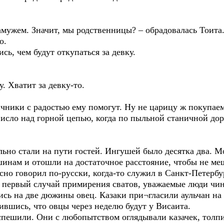
амужем. Значит, мы родственницы? – обрадовалась Тоита
о.
сь, чем будут откупаться за девку.
. Хватит за девку-то.
ичники с радостью ему помогут. Ну не царицу ж покупае
сло над горной цепью, когда по пыльной станичной дор
ьно стали на пути гостей. Ингушей было десятка два. М
шинам и отошли на достаточное расстояние, чтобы не ме
но говорил по-русски, когда-то служил в Санкт-Петербур
е первый случай примирения сватов, уважаемые люди чи
сь на две дюжины овец. Казаки при¬гласили аульчан на 
ившись, что овцы через неделю будут у Висаита.
спешили. Они с любопытством оглядывали казачек, толпи