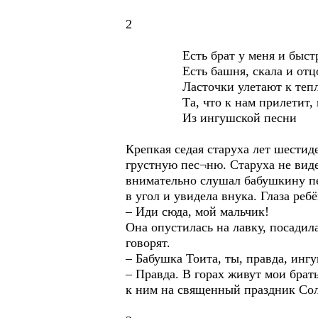
2
Есть брат у меня и быстры
Есть башня, скала и отцов 
Ласточки улетают к теплу, 
Та, что к нам прилетит, на
Из ингушской песни
Крепкая седая старуха лет шестид
грустную пес¬ню. Старуха не вид
внимательно слушал бабушкину пе
в угол и увидела внука. Глаза ре
– Иди сюда, мой мальчик!
Она опустилась на лавку, посадил
говорят.
– Бабушка Тоита, ты, правда, ингу
– Правда. В горах живут мои брат
к ним на священный праздник Солн