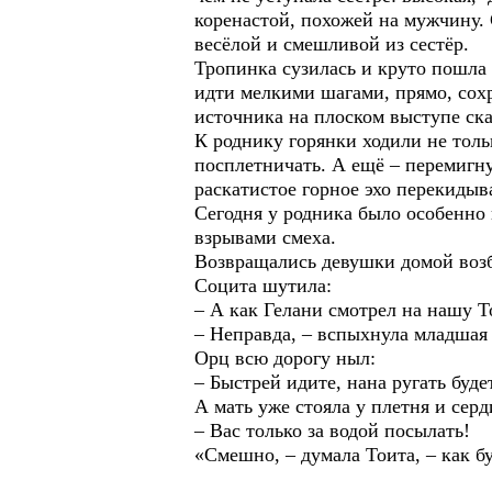
коренастой, похожей на мужчину. 
весёлой и смешливой из сестёр.
Тропинка сузилась и круто пошла 
идти мелкими шагами, прямо, сохр
источника на плоском выступе ск
К роднику горянки ходили не толь
посплетничать. А ещё – перемигну
раскатистое горное эхо перекидыв
Сегодня у родника было особенно 
взрывами смеха.
Возвращались девушки домой воз
Социта шутила:
– А как Гелани смотрел на нашу Т
– Неправда, – вспыхнула младшая 
Орц всю дорогу ныл:
– Быстрей идите, нана ругать буде
А мать уже стояла у плетня и сер
– Вас только за водой посылать!
«Смешно, – думала Тоита, – как б