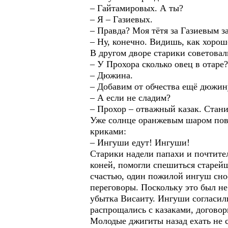
– Гайтамировых. А ты?
– Я – Газиевых.
– Правда? Моя тётя за Газиевым з
– Ну, конечно. Видишь, как хорош
В другом дворе старики советовали
– У Прохора сколько овец в отаре?
– Дюжина.
– Добавим от обчества ещё дюжину
– А если не сладим?
– Прохор – отважный казак. Стан
Уже солнце оранжевым шаром пови
криками:
– Ингуши едут! Ингуши!
Старики надели папахи и почтител
коней, помогли спешиться старей
счастью, один пожилой ингуш снос
переговоры. Поскольку это был н
убытка Висаиту. Ингуши согласили
распрощались с казаками, договор
Молодые джигиты назад ехать не 