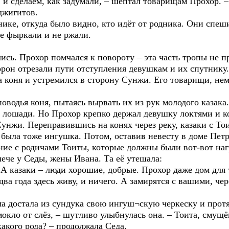
, и сделаем, как задумали, – шептал товарищам Прохор. 
джигитов.
нике, откуда было видно, кто идёт от родника. Они спеш
не фыркали и не ржали.
ись. Прохор помчался к повороту – эта часть тропы не пр
орон отрезали пути отступления девушкам и их спутнику.
а коня и устремился в сторону Сунжи. Его товарищи, не
поводья коня, пытаясь вырвать их из рук молодого казака. 
с лошади. Но Прохор крепко держал девушку локтями и к
унжи. Переправившись на конях через реку, казаки с То
 была тоже ингушка. Потом, оставив невесту в доме Пет
ние с родичами Тоиты, которые должны были вот-вот наг
ече у Седы, жены Ивана. Та её утешала:
 А казаки – люди хорошие, добрые. Прохор даже дом для 
два года здесь живу, и ничего. А замирятся с вашими, че
ама достала из сундука свою ингуш¬скую черкеску и прот
ымокло от слёз, – шутливо улыбнулась она. – Тоита, смущ
какого рода? – продолжала Седа.