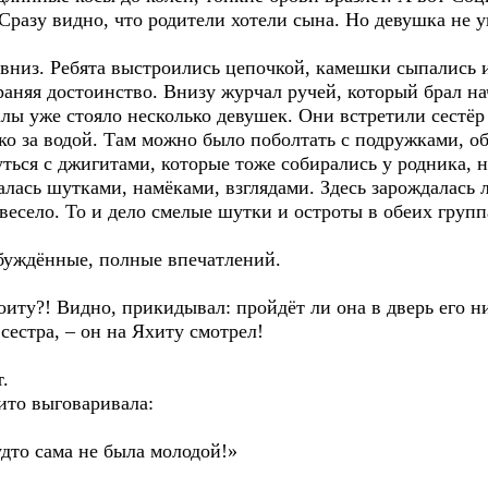
Сразу видно, что родители хотели сына. Но девушка не 
вниз. Ребята выстроились цепочкой, камешки сыпались и
аняя достоинство. Внизу журчал ручей, который брал на
алы уже стояло несколько девушек. Они встретили сестё
ко за водой. Там можно было поболтать с подружками, о
ться с джигитами, которые тоже собирались у родника, 
алась шутками, намёками, взглядами. Здесь зарождалась 
весело. То и дело смелые шутки и остроты в обеих гру
буждённые, полные впечатлений.
оиту?! Видно, прикидывал: пройдёт ли она в дверь его н
сестра, – он на Яхиту смотрел!
т.
дито выговаривала:
удто сама не была молодой!»