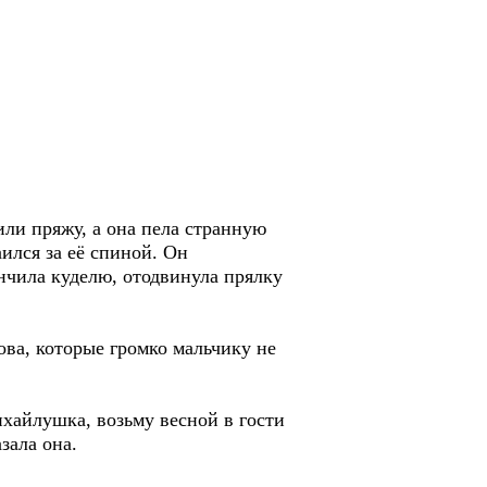
или пряжу, а она пела странную
ился за её спиной. Он
нчила куделю, отодвинула прялку
ова, которые громко мальчику не
ихайлушка, возьму весной в гости
зала она.