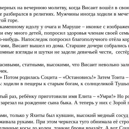
верных на вечернюю молитву, когда Висаит вошёл в свою
ле разбирался в религиях. Мужчины иногда ходили в мече
ой горе.
каменному идолу у очага и Маруше – иконке с изображ
али ему много детей, попросил здоровья членам своей сем
о-нибудь. Напоследок попросил благополучного отёла ко
гами, Висаит вышел из дома. Старшие дочери собрались 
ромные взгляды и шутки не задели девичьей чести, сест
асивыми, статными, высокими, что Висаит невольно зал
чек.
 Потом родилась Социта – «Остановись!» Затем Тоита –
ь: ходили в пещеры к старым богам, к солнцеликой Тушь
тый раз, ребёнку приготовили имя Елита – «Умри!» Но р
 зарезал на рождение сына быка. А теперь у них с Зорой
ми, только у Яхиты был кувшин, высокий медный сосуд
живала руками. При этом черкеска туго обнимала её стр
 длинные косы до колен, тонкие брови вразлёт. А вот Со