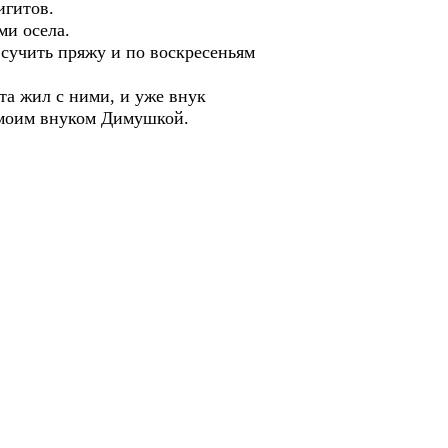
игитов.
ми осела.
 сучить пряжу и по воскресеньям
та жил с ними, и уже внук
с моим внуком Димушкой.