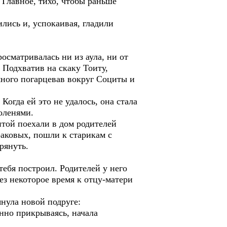
– Главное, тихо, чтобы раньше
ились и, успокаивая, гладили
осматривалась ни из аула, ни от
 Подхватив на скаку Тоиту,
много погарцевав вокруг Социты и
Когда ей это не удалось, она стала
оленями.
итой поехали в дом родителей
раковых, пошли к старикам с
рянуть.
тебя построил. Родителей у него
рез некоторое время к отцу-матери
янула новой подруге:
ённо прикрываясь, начала