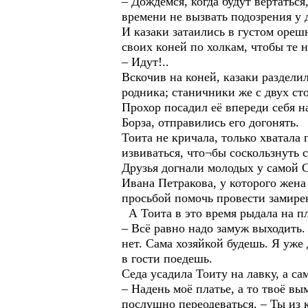
– Дождёмся, когда будут вертаться
времени не вызвать подозрения у 
И казаки затаились в густом ореш
своих коней по холкам, чтобы те 
– Идут!..
Вскочив на коней, казаки разделил
родника; станичники же с двух ст
Прохор посадил её впереди себя н
Борза, отправились его догонять.
Тоита не кричала, только хватала 
извиваться, что¬бы соскользнуть 
Друзья догнали молодых у самой С
Ивана Петракова, у которого жена
просьбой помочь провести замире
А Тоита в это время рыдала на пл
– Всё равно надо замуж выходить.
нет. Сама хозяйкой будешь. Я уже 
в гости поедешь.
Седа усадила Тоиту на лавку, а с
– Надень моё платье, а то твоё в
послушно переодеваться. – Ты из 