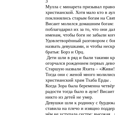
3
Мулла с минарета призывал право
христианской. Хотя мало кто в ау
поклонялись старым богам на Свят
Висаит молился домашним богам: 
поблагодарил их за то, что они д
именам, чтобы боги не забыли ког
Удовлетворённый разговором с бо
назвать девушками, и чтобы неск
братья: Борз и Орц.
Дети шли в ряд и были такими кр
огорчался рождением первых дево
Старшую назвали Яхита – «Живи!»
Тогда они с женой много молилис
христианский храм Тхаба Ерды .
Когда Зора была беременна четвёр
радости тогда было в ауле! Висаит
никто из детей не умер.
Девушки шли к роднику с бурдюка
ставила на плечо и изящно поддер
чём не уступала сестре: высокая,