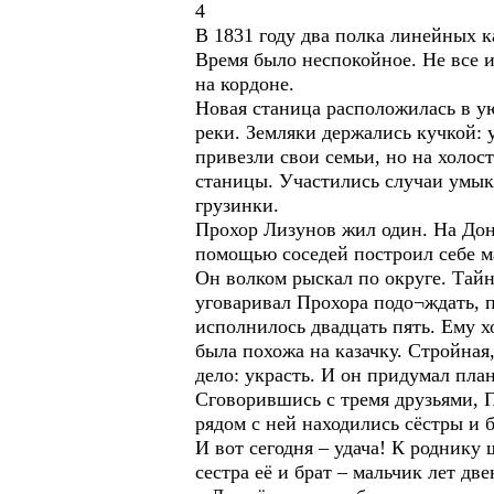
4
В 1831 году два полка линейных 
Время было неспокойное. Не все 
на кордоне.
Новая станица расположилась в ую
реки. Земляки держались кучкой:
привезли свои семьи, но на холос
станицы. Участились случаи умык
грузинки.
Прохор Лизунов жил один. На Дон
помощью соседей построил себе маз
Он волком рыскал по округе. Тай
уговаривал Прохора подо¬ждать, п
исполнилось двадцать пять. Ему х
была похожа на казачку. Стройна
дело: украсть. И он придумал план
Сговорившись с тремя друзьями, П
рядом с ней находились сёстры и 
И вот сегодня – удача! К роднику
сестра её и брат – мальчик лет дв