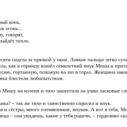
й конь,
огонь...
говорят,
йдёт тепло.
есяти сидела за прялкой у окна. Ловкие пальцы легко суч
ела, как в горницу вошёл семилетний внук Миша и прита
сню, гортанную, похожую на эхо в горах. Женщина зако
бёнка блестели любопытством.
а Мишу на колени и тихо зашептала на ушко ласковые сл
шка? – так же тихо и таинственно спросил и внук.
ья и сёстры, много племянников, внуков. А вот я тебя, М
ца – сам увидишь, какие у тебя родичи, – горделиво ска