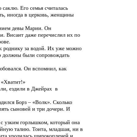
 саклю. Его семья считалась
ть, иногда в церковь, женщины
ением девы Марии. Он
ьи. Висаит даже перечислил их по
рове.
к роднику за водой. Их уже можно
ёр должны были сопровождать
юбовался. Он вспомнил, как
 «Хватит!»
оли, ездили в Джейрах в
одился Борз – «Волк». Сколько
 пять сыновей и три дочери. И
 с узким горлышком, который она
ойную талию. Тоита, младшая, ни в
цита уродилась широкоплечей и