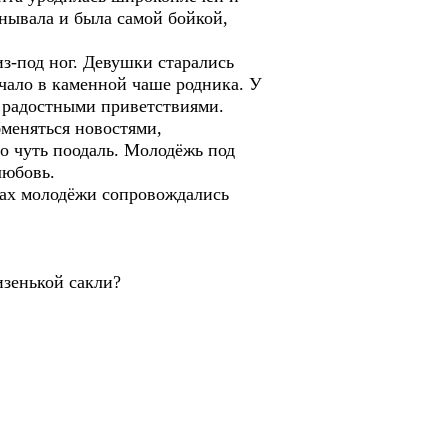
унывала и была самой бойкой,
з-под ног. Девушки старались
чало в каменной чаше родника. У
р радостными приветствиями.
бменяться новостями,
но чуть поодаль. Молодёжь под
любовь.
ппах молодёжи сопровождались
изенькой сакли?