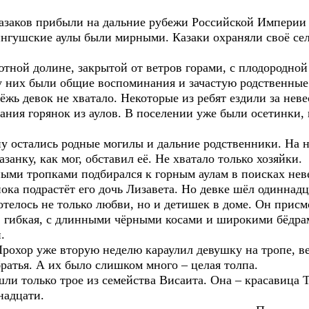
казаков прибыли на дальние рубежи Российской Империи 
ингушские аулы были мирными. Казаки охраняли своё сел
тной долине, закрытой от ветров горами, с плодородно
 у них были общие воспоминания и зачастую родственны
тёжь девок не хватало. Некоторые из ребят ездили за нев
ания горянок из аулов. В поселении уже были осетинки,
у остались родные могилы и дальние родственники. На н
анку, как мог, обставил её. Не хватало только хозяйки.
ными тропками подбирался к горным аулам в поисках не
ока подрастёт его дочь Лизавета. Но девке шёл одиннадц
отелось не только любви, но и детишек в доме. Он присм
я, гибкая, с длинными чёрными косами и широкими бёдра
.
рохор уже вторую неделю караулил девушку на тропе, ве
братья. А их было слишком много – целая толпа.
 шли только трое из семейства Висаита. Она – красавица 
енадцати.