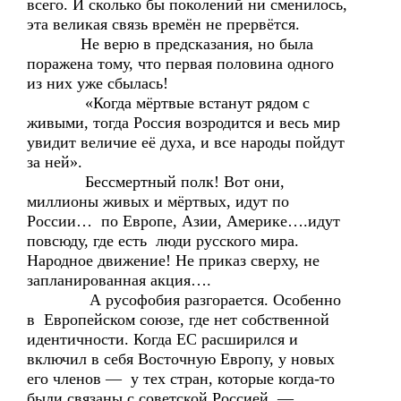
всего. И сколько бы поколений ни сменилось,
эта великая связь времён не прервётся.
Не верю в предсказания, но была
поражена тому, что первая половина одного
из них уже сбылась!
«Когда мёртвые встанут рядом с
живыми, тогда Россия возродится и весь мир
увидит величие её духа, и все народы пойдут
за ней».
Бессмертный полк! Вот они,
миллионы живых и мёртвых, идут по
России… по Европе, Азии, Америке….идут
повсюду, где есть люди русского мира.
Народное движение! Не приказ сверху, не
запланированная акция….
А русофобия разгорается. Особенно
в Европейском союзе, где нет собственной
идентичности. Когда ЕС расширился и
включил в себя Восточную Европу, у новых
его членов — у тех стран, которые когда-то
были связаны с советской Россией, —