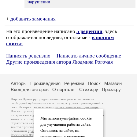
нарушении
+
добавить замечания
На это произведение написано
5 рецензий
, здесь
отображается последняя, остальные -
в полном
списке
.
Написать рецензию
Написать личное сообщение
Другие произведения автора Людмила Рогочая
Авторы
Произведения
Рецензии
Поиск
Магазин
Вход для авторов
О портале
Стихи.ру
Проза.ру
Портал Проза.ру предоставляет авторам возможность
свободной публикации своих литературных произведений в
сети Интернет на основании
пользовательского договора
.
Все авторские права на произведения принадлежат авторам
и охраняются
законом
. Перепечатка произведений возможна
Мы используем файлы cookie
только с согласия его автора, к которому вы можете
обратиться на его авторской странице. Ответственность за
для улучшения работы сайта.
тексты произведений авторы несут самостоятельно на
Оставаясь на сайте, вы
основании
правил публикации
и
законодательства
Российской Федерации
. Данные пользователей
соглашаетесь с условиями