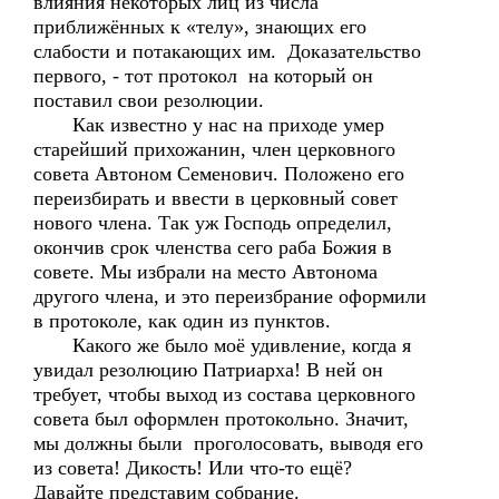
влияния некоторых лиц из числа
приближённых к «телу», знающих его
слабости и потакающих им. Доказательство
первого, - тот протокол на который он
поставил свои резолюции.
Как известно у нас на приходе умер
старейший прихожанин, член церковного
совета Автоном Семенович. Положено его
переизбирать и ввести в церковный совет
нового члена. Так уж Господь определил,
окончив срок членства сего раба Божия в
совете. Мы избрали на место Автонома
другого члена, и это переизбрание оформили
в протоколе, как один из пунктов.
Какого же было моё удивление, когда я
увидал резолюцию Патриарха! В ней он
требует, чтобы выход из состава церковного
совета был оформлен протокольно. Значит,
мы должны были проголосовать, выводя его
из совета! Дикость! Или что-то ещё?
Давайте представим собрание.