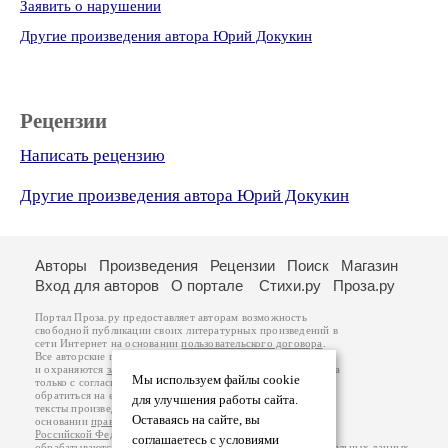
Заявить о нарушении
Другие произведения автора Юрий Докукин
Рецензии
Написать рецензию
Другие произведения автора Юрий Докукин
Авторы
Произведения
Рецензии
Поиск
Магазин
Вход для авторов
О портале
Стихи.ру
Проза.ру
Портал Проза.ру предоставляет авторам возможность
свободной публикации своих литературных произведений в
сети Интернет на основании
пользовательского договора
.
Все авторские права на произведения принадлежат авторам
и охраняются
законом
. Перепечатка произведений возможна
Мы используем файлы cookie
только с согласия его автора, к которому вы можете
обратиться на его авторской странице. Ответственность за
для улучшения работы сайта.
тексты произведений авторы несут самостоятельно на
Оставаясь на сайте, вы
основании
правил публикации
и
законодательства
Российской Федерации
. Данные пользователей
соглашаетесь с условиями
обрабатываются на основании
Политики обработки персональных данных
.