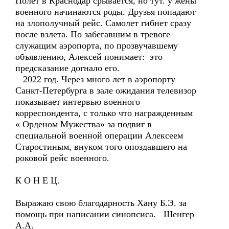
Полет в Краснодар срывается, но тут. у жены
военного начинаются роды. Друзья попадают
на злополучный рейс. Самолет гибнет сразу
после взлета. По забегавшим в тревоге
служащим аэропорта, по прозвучавшему
объявлению, Алексей понимает: это
предсказание догнало его.
2022 год. Через много лет в аэропорту
Санкт-Петербурга в зале ожидания телевизор
показывает интервью военного
корреспондента, с только что награжденным
« Орденом Мужества» за подвиг в
специальной военной операции Алексеем
Старостиным, внуком того опоздавшего на
роковой рейс военного.
К О Н Е Ц.
Выражаю свою благодарность Хану Б.Э. за
помощь при написании синопсиса. Шенгер
А.А.