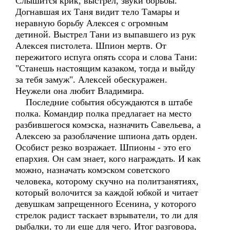
Слышится крик, выстрел, звуки борьбы.
Догнавшая их Таня видит тело Тамары и
неравную борьбу Алексея с огромным
детиной. Выстрел Тани из выпавшего из рук
Алексея пистолета. Шпион мертв. От
пережитого испуга опять ссора и слова Тани:
"Станешь настоящим казаком, тогда и выйду
за тебя замуж". Алексей обескуражен.
Неужели она любит Владимира.
Последние события обсуждаются в штабе
полка. Командир полка предлагает на место
разбившегося комэска, назначить Савельева, а
Алексею за разоблачение шпиона дать орден.
Особист резко возражает. Шпионы - это его
епархия. Он сам знает, кого награждать. И как
можно, назначать комэском советского
человека, которому скучно на политзанятиях,
который волочится за каждой юбкой и читает
девушкам запрещенного Есенина, у которого
стрелок радист таскает взрыватели, то ли для
рыбалки, то ли еще для чего. Итог разговора,