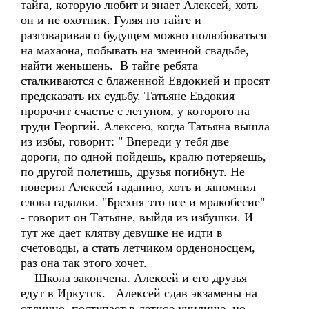
тайга, которую любит и знает Алексей, хоть
он и не охотник. Гуляя по тайге и
разговаривая о будущем можно полюбоваться
на махаона, побывать на змеиной свадьбе,
найти женьшень. В тайге ребята
сталкиваются с блаженной Евдокией и просят
предсказать их судьбу. Татьяне Евдокия
пророчит счастье с летуном, у которого на
груди Георгий. Алексею, когда Татьяна вышла
из избы, говорит: " Впереди у тебя две
дороги, по одной пойдешь, кралю потеряешь,
по другой полетишь, друзья погибнут. Не
поверил Алексей гаданию, хоть и запомнил
слова гадалки. "Брехня это все и мракобесие"
- говорит он Татьяне, выйдя из избушки. И
тут же дает клятву девушке не идти в
счетоводы, а стать летчиком орденоносцем,
раз она так этого хочет.
Школа закончена. Алексей и его друзья
едут в Иркутск. Алексей сдав экзамены на
отлично, поступает в летное училище, но