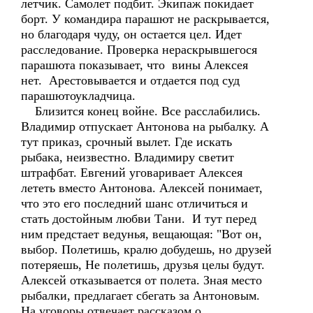
летчик. Самолет подбит. Экипаж покидает
борт. У командира парашют не раскрывается,
но благодаря чуду, он остается цел. Идет
расследование. Проверка нераскрывшегося
парашюта показывает, что вины Алексея
нет. Арестовывается и отдается под суд
парашютоукладчица.
Близится конец войне. Все расслабились.
Владимир отпускает Антонова на рыбалку. А
тут приказ, срочный вылет. Где искать
рыбака, неизвестно. Владимиру светит
штрафбат. Евгений уговаривает Алексея
лететь вместо Антонова. Алексей понимает,
что это его последний шанс отличиться и
стать достойным любви Тани. И тут перед
ним предстает ведунья, вещающая: "Вот он,
выбор. Полетишь, кралю добудешь, но друзей
потеряешь, Не полетишь, друзья целы будут.
Алексей отказывается от полета. Зная место
рыбалки, предлагает сбегать за Антоновым.
На уговоры отвечает рассказом о