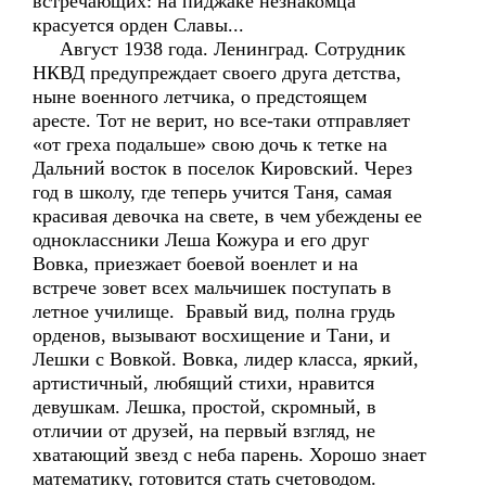
встречающих: на пиджаке незнакомца
красуется орден Славы...
Август 1938 года. Ленинград. Сотрудник
НКВД предупреждает своего друга детства,
ныне военного летчика, о предстоящем
аресте. Тот не верит, но все-таки отправляет
«от греха подальше» свою дочь к тетке на
Дальний восток в поселок Кировский. Через
год в школу, где теперь учится Таня, самая
красивая девочка на свете, в чем убеждены ее
одноклассники Леша Кожура и его друг
Вовка, приезжает боевой военлет и на
встрече зовет всех мальчишек поступать в
летное училище. Бравый вид, полна грудь
орденов, вызывают восхищение и Тани, и
Лешки с Вовкой. Вовка, лидер класса, яркий,
артистичный, любящий стихи, нравится
девушкам. Лешка, простой, скромный, в
отличии от друзей, на первый взгляд, не
хватающий звезд с неба парень. Хорошо знает
математику, готовится стать счетоводом.