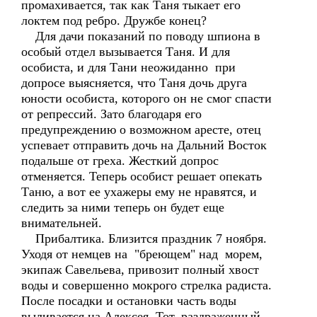
промахивается, так как Таня тыкает его
локтем под ребро. Дружбе конец?
Для дачи показаний по поводу шпиона в
особый отдел вызывается Таня. И для
особиста, и для Тани неожиданно при
допросе выясняется, что Таня дочь друга
юности особиста, которого он не смог спасти
от репрессий. Зато благодаря его
предупреждению о возможном аресте, отец
успевает отправить дочь на Дальний Восток
подальше от греха. Жесткий допрос
отменяется. Теперь особист решает опекать
Таню, а вот ее ухажеры ему не нравятся, и
следить за ними теперь он будет еще
внимательней.
Прибалтика. Близится праздник 7 ноября.
Уходя от немцев на "бреющем" над морем,
экипаж Савельева, привозит полный хвост
воды и совершенно мокрого стрелка радиста.
После посадки и остановки часть воды
выливается на Алексея. Тот, раздраженный