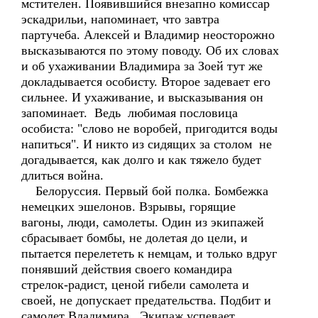
мстителен. Появившийся внезапно комиссар
эскадрильи, напоминает, что завтра
партучеба. Алексей и Владимир неосторожно
высказываются по этому поводу. Об их словах
и об ухаживании Владимира за Зоей тут же
докладывается особисту. Второе задевает его
сильнее. И ухаживание, и высказывания он
запоминает. Ведь любимая пословица
особиста: "слово не воробей, пригодится воды
напиться". И никто из сидящих за столом не
догадывается, как долго и как тяжело будет
длиться война.
Белоруссия. Первый бой полка. Бомбежка
немецких эшелонов. Взрывы, горящие
вагоны, люди, самолеты. Один из экипажей
сбрасывает бомбы, не долетая до цели, и
пытается перелететь к немцам, и только вдруг
понявший действия своего командира
стрелок-радист, ценой гибели самолета и
своей, не допускает предательства. Подбит и
самолет Владимира. Экипаж успевает