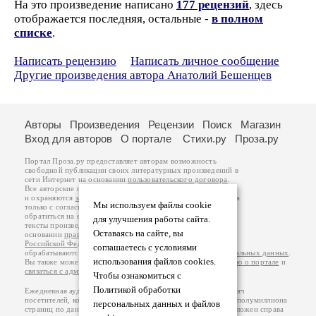
На это произведение написано
177 рецензий
, здесь
отображается последняя, остальные -
в полном
списке
.
Написать рецензию
Написать личное сообщение
Другие произведения автора Анатолий Бешенцев
Авторы
Произведения
Рецензии
Поиск
Магазин
Вход для авторов
О портале
Стихи.ру
Проза.ру
Портал Проза.ру предоставляет авторам возможность
свободной публикации своих литературных произведений в
сети Интернет на основании
пользовательского договора
.
Все авторские права на произведения принадлежат авторам
и охраняются
законом
. Перепечатка произведений возможна
Мы используем файлы cookie
только с согласия его автора, к которому вы можете
обратиться на его авторской странице. Ответственность за
для улучшения работы сайта.
тексты произведений авторы несут самостоятельно на
Оставаясь на сайте, вы
основании
правил публикации
и
законодательства
Российской Федерации
. Данные пользователей
соглашаетесь с условиями
обрабатываются на основании
Политики обработки персональных данных
.
использования файлов cookies.
Вы также можете посмотреть более подробную
информацию о портале
и
связаться с администрацией
.
Чтобы ознакомиться с
Политикой обработки
Ежедневная аудитория портала Проза.ру – порядка 100 тысяч
посетителей, которые в общей сумме просматривают более полумиллиона
персональных данных и файлов
страниц по данным счетчика посещаемости, который расположен справа