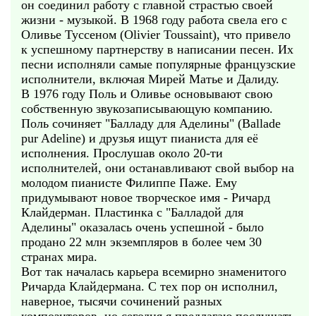
он соединил работу с главной страстью своей
жизни - музыкой. В 1968 году работа свела его с
Оливье Туссеном (Olivier Toussaint), что привело
к успешному партнерству в написании песен. Их
песни исполняли самые популярные французские
исполнители, включая Мирей Матье и Далиду.
В 1976 году Поль и Оливье основывают свою
собственную звукозаписывающую компанию.
Поль сочиняет "Балладу для Аделины" (Ballade
pur Adeline) и друзья ищут пианиста для её
исполнения. Прослушав около 20-ти
исполнителей, они останавливают свой выбор на
молодом пианисте Филиппе Паже. Ему
придумывают новое творческое имя - Ричард
Клайдерман. Пластинка с "Балладой для
Аделины" оказалась очень успешной - было
продано 22 млн экземпляров в более чем 30
странах мира.
Вот так началась карьера всемирно знаменитого
Ричарда Клайдермана. С тех пор он исполнил,
наверное, тысячи сочинений разных