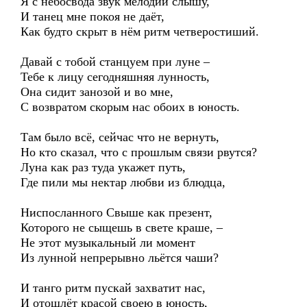
Я с небосвода звук мелодий слышу,
И танец мне покоя не даёт,
Как будто скрыт в нём ритм четверостиший.
Давай с тобой станцуем при луне –
Тебе к лицу сегодняшняя лунность,
Она сидит занозой и во мне,
С возвратом скорым нас обоих в юность.
Там было всё, сейчас что не вернуть,
Но кто сказал, что с прошлым связи рвутся?
Луна как раз туда укажет путь,
Где пили мы нектар любви из блюдца,
Ниспосланного Свыше как презент,
Которого не сыщешь в свете краше, –
Не этот музыкальный ли момент
Из лунной непрерывно льётся чаши?
И танго ритм пускай захватит нас,
И отошлёт красой своею в юность,