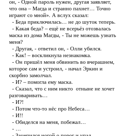
он, - Одной пароль нужен, другая заявляет,
что она – Магда и странно пахнет… Точно
играют со мной». А вслух сказал:
- Беда приключилась… не до шуток теперь.
- Какая беда? – ещё не всерьёз отозвалась
маска из дома Магды, - Ты не можешь узнать
меня?
- Другая, - ответил он, - Олли убился.
- Как! – воскликнула незнакомка.
- Он пришёл меня обвинить во вчерашнем,
которое сам и устроил, - начал Эркин и
скорбно замолчал.
- И? – помогла ему маска.
- Сказал, что с ним никто отныне не хочет
разговаривать…
- И?!
- Потом что-то нёс про Небеса…
- И!!
- Обиделся на меня, побежал…
- …
- Зацепился ногой о порог и упал…