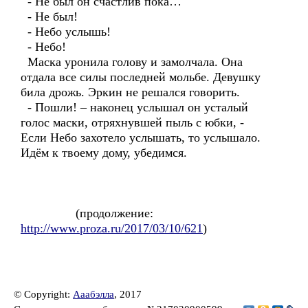
- Не был он счастлив пока…
- Не был!
- Небо услышь!
- Небо!
Маска уронила голову и замолчала. Она
отдала все силы последней мольбе. Девушку
била дрожь. Эркин не решался говорить.
- Пошли! – наконец услышал он усталый
голос маски, отряхнувшей пыль с юбки, -
Если Небо захотело услышать, то услышало.
Идём к твоему дому, убедимся.
(продолжение:
http://www.proza.ru/2017/03/10/621
)
© Copyright:
Ааабэлла
, 2017