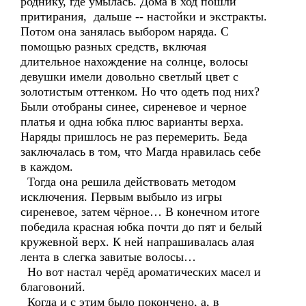
роднику, где умылась. Дома в ход пошли
притирания, дальше -- настойки и экстракты.
Потом она занялась выбором наряда. С
помощью разных средств, включая
длительное нахождение на солнце, волосы
девушки имели довольно светлый цвет с
золотистым оттенком. Но что одеть под них?
Были отобраны синее, сиреневое и черное
платья и одна юбка плюс варианты верха.
Наряды пришлось не раз перемерить. Беда
заключалась в том, что Магда нравилась себе
в каждом.
Тогда она решила действовать методом
исключения. Первым выбыло из игры
сиреневое, затем чёрное… В конечном итоге
победила красная юбка почти до пят и белый
кружевной верх. К ней напрашивалась алая
лента в слегка завитые волосы…
Но вот настал черёд ароматических масел и
благовоний.
Когда и с этим было покончено, а, в