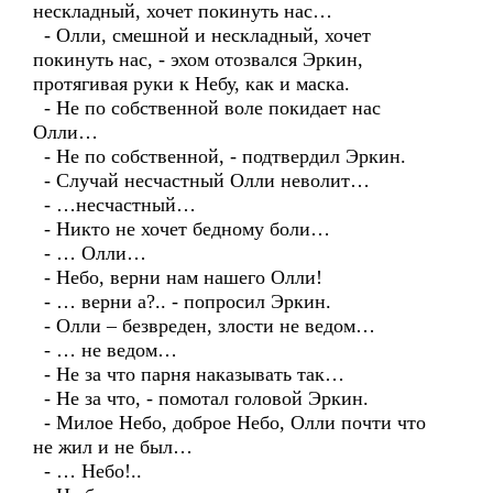
нескладный, хочет покинуть нас…
- Олли, смешной и нескладный, хочет
покинуть нас, - эхом отозвался Эркин,
протягивая руки к Небу, как и маска.
- Не по собственной воле покидает нас
Олли…
- Не по собственной, - подтвердил Эркин.
- Случай несчастный Олли неволит…
- …несчастный…
- Никто не хочет бедному боли…
- … Олли…
- Небо, верни нам нашего Олли!
- … верни а?.. - попросил Эркин.
- Олли – безвреден, злости не ведом…
- … не ведом…
- Не за что парня наказывать так…
- Не за что, - помотал головой Эркин.
- Милое Небо, доброе Небо, Олли почти что
не жил и не был…
- … Небо!..