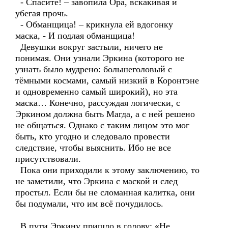
- Спасите! – завопила Ора, вскакивая и
убегая прочь.
- Обманщица! – крикнула ей вдогонку
маска, - И подлая обманщица!
Девушки вокруг застыли, ничего не
понимая. Они узнали Эркина (которого не
узнать было мудрено: большеголовый с
тёмными космами, самый низкий в Коронтэне
и одновременно самый широкий), но эта
маска… Конечно, рассуждая логически, с
Эркином должна быть Магда, а с ней решено
не общаться. Однако с таким лицом это мог
быть, кто угодно и следовало провести
следствие, чтобы выяснить. Ибо не все
присутствовали.
Пока они приходили к этому заключению, то
не заметили, что Эркина с маской и след
простыл. Если бы не сломанная калитка, они
бы подумали, что им всё почудилось.
В пути Эркину пришло в голову: «Не