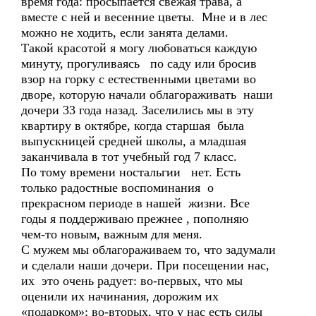
время года: просыпается свежая трава, а
вместе с ней и весенние цветы. Мне и в лес
можно не ходить, если занята делами.
Такой красотой я могу любоваться каждую
минуту, прогуливаясь по саду или бросив
взор на горку с естественными цветами во
дворе, которую начали облагораживать наши
дочери 33 года назад. Заселились мы в эту
квартиру в октябре, когда старшая была
выпускницей средней школы, а младшая
заканчивала в тот учебный год 7 класс.
По тому времени ностальгии нет. Есть
только радостные воспоминания о
прекрасном периоде в нашей жизни. Все
годы я поддерживаю прежнее , пополняю
чем-то новым, важным для меня.
С мужем мы облагораживаем то, что задумали
и сделали наши дочери. При посещении нас,
их это очень радует: во-первых, что мы
оценили их начинания, дорожим их
«подарком»; во-вторых, что у нас есть силы