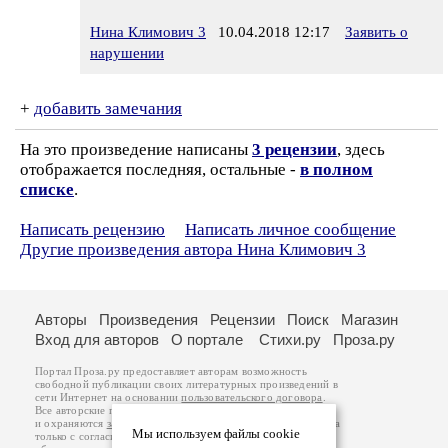
Нина Климович 3
10.04.2018 12:17
Заявить о
нарушении
+
добавить замечания
На это произведение написаны
3 рецензии
, здесь
отображается последняя, остальные -
в полном
списке
.
Написать рецензию
Написать личное сообщение
Другие произведения автора Нина Климович 3
Авторы
Произведения
Рецензии
Поиск
Магазин
Вход для авторов
О портале
Стихи.ру
Проза.ру
Портал Проза.ру предоставляет авторам возможность
свободной публикации своих литературных произведений в
сети Интернет на основании
пользовательского договора
.
Все авторские права на произведения принадлежат авторам
и охраняются
законом
. Перепечатка произведений возможна
Мы используем файлы cookie
только с согласия его автора, к которому вы можете