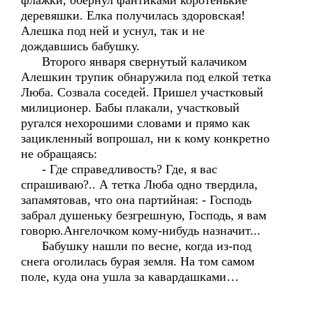
флажки, обернул фантиками коротенькие
деревяшки. Елка получилась здоровская!
Алешка под ней и уснул, так и не
дождавшись бабушку.
Второго января свернутый калачиком
Алешкин трупик обнаружила под елкой тетка
Люба. Созвала соседей. Пришел участковый
милиционер. Бабы плакали, участковый
ругался нехорошими словами и прямо как
зацикленный вопрошал, ни к кому конкретно
не обращаясь:
- Где справедливость? Где, я вас
спрашиваю?.. А тетка Люба одно твердила,
запамятовав, что она партийная: - Господь
забрал душеньку безгрешную, Господь, я вам
говорю.Ангелочком кому-нибудь назначит...
Бабушку нашли по весне, когда из-под
снега оголилась бурая земля. На том самом
поле, куда она ушла за кавардашками…