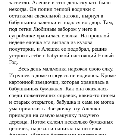
засветло. Алешке в этот день скучать было
некогда. Он попил теплой водички с
остатками свекольной патоки, нырнул в
бабушкины валенки и подался во двор. Там,
под тетки Любиным забором у него в
сугробчике хранилась елочка. На прошлой
неделе елочка эта выпала из кузова
полуторки, и Алешка ее подобрал, решив
устроить себе с бабушкой настоящий Новый
Год.
Весь день мальчонка наряжал свою елку.
Игрушек в доме отродясь не водилось. Кроме
картонной звездочки, которая хранилась в
бабушкиных бумажках. Как она оказалась
среди пожелтевших справок, каких-то писем
и старых открыток, бабушка и сама не могла
ума приложить. Звездочку эту Алешка
приладил на самую макушку пахучего
деревца. Потом склеил несколько бумажных
цепочек, нарезал и нанизал на ниточки