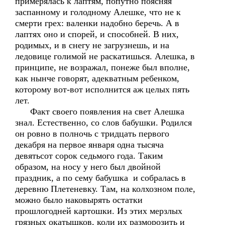
примерялась к лаптям, попутно поясняя
заспанному и голодному Алешке, что не к
смерти грех: валенки надобно беречь. А в
лаптях оно и спорей, и способней. В них,
родимых, и в снегу не загрузнешь, и на
ледовице голимой не раскатишься. Алешка, в
принципе, не возражал, понеже был вполне,
как нынче говорят, адекватным ребенком,
которому вот-вот исполнится аж целых пять
лет.
Факт своего появления на свет Алешка
знал. Естественно, со слов бабушки. Родился
он ровно в полночь с тридцать первого
декабря на первое января одна тысяча
девятьсот сорок седьмого года. Таким
образом, на носу у него был двойной
праздник, а по сему бабушка и собралась в
деревню Плетеневку. Там, на колхозном поле,
можно было наковырять остатки
прошлогодней картошки. Из этих мерзлых
грязных окатышков, коли их разморозить и