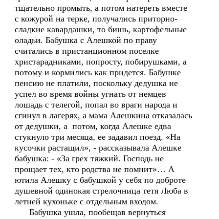
тщательно промыть, а потом натереть вместе
с кожурой на терке, получались приторно-
сладкие кавардашки, то бишь, картофельные
оладьи. Бабушка с Алешкой по праву
считались в пристанционном поселке
христарадниками, попросту, побирушками, а
потому и кормились как придется. Бабушке
пенсию не платили, поскольку дедушка не
успел во время войны угнать от немцев
лошадь с телегой, попал во враги народа и
сгинул в лагерях, а мама Алешкина отказалась
от дедушки, а потом, когда Алешке едва
стукнуло три месяца, ее задавил поезд. «На
кусочки растащил», - рассказывала Алешке
бабушка: - «За грех тяжкий. Господь не
прощает тех, кто родства не помнит»… А
ютила Алешку с бабушкой у себя по доброте
душевной одинокая стрелочница тетя Люба в
летней кухоньке с отдельным входом.
Бабушка ушла, пообещав вернуться