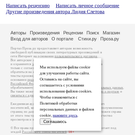
Написать рецензию
Написать личное сообщение
Другие произведения автора Лидия Слетова
Авторы
Произведения
Рецензии
Поиск
Магазин
Вход для авторов
О портале
Стихи.ру
Проза.ру
Портал Проза.ру предоставляет авторам возможность
свободной публикации своих литературных произведений в
сети Интернет на основании
пользовательского договора
.
Все авторские права на произведения принадлежат авторам
и охраняются
законом
. Перепечатка произведений возможна
Мы используем файлы cookie
только с согласия его автора, к которому вы можете
обратиться на его авторской странице. Ответственность за
для улучшения работы сайта.
тексты произведений авторы несут самостоятельно на
Оставаясь на сайте, вы
основании
правил публикации
и
законодательства
Российской Федерации
. Данные пользователей
соглашаетесь с условиями
обрабатываются на основании
Политики обработки персональных данных
.
использования файлов cookies.
Вы также можете посмотреть более подробную
информацию о портале
и
связаться с администрацией
.
Чтобы ознакомиться с
Политикой обработки
Ежедневная аудитория портала Проза.ру – порядка 100 тысяч
посетителей, которые в общей сумме просматривают более полумиллиона
персональных данных и файлов
страниц по данным счетчика посещаемости, который расположен справа
cookie,
нажмите здесь
.
от этого текста. В каждой графе указано по две цифры: количество
просмотров и количество посетителей.
Соглашаюсь
© Все права принадлежат авторам, 2000-2026. Портал работает под
эгидой
Российского союза писателей
.
18+