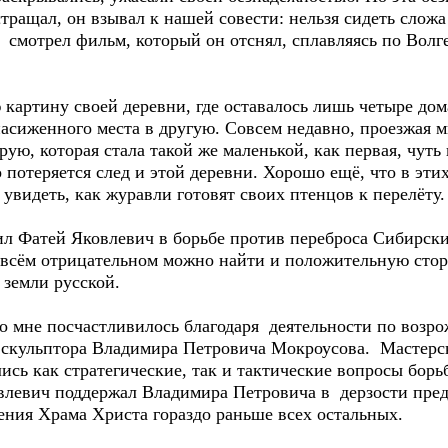
тращал, он взывал к нашей совести: нельзя сидеть сложа
 смотрел фильм, который он отснял, сплавляясь по Волге
ину своей деревни, где оставалось лишь четыре дома,
насиженного места в другую. Совсем недавно, проезжая ми
орую, которая стала такой же маленькой, как первая, чуть
 потеряется след и этой деревни. Хорошо ещё, что в эти
увидеть, как журавли готовят своих птенцов к перелёту.
атей Яковлевич в борьбе против переброса Сибирских
 всём отрицательном можно найти и положительную сторо
 земли русской.
не посчастливилось благодаря деятельности по возро
й скульптора Владимира Петровича Мокроусова. Мастер
ись как стратегические, так и тактические вопросы борь
овлевич поддержал Владимира Петровича в дерзости пре
ения Храма Христа гораздо раньше всех остальных.