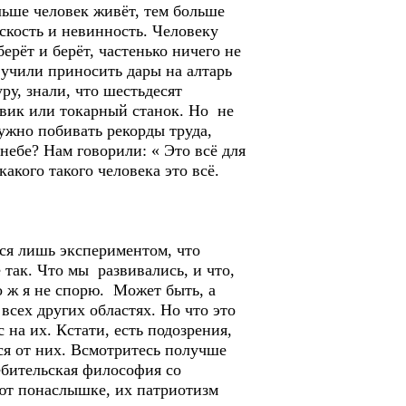
ьше человек живёт, тем больше
тскость и невинность. Человеку
ерёт и берёт, частенько ничего не
, учили приносить дары на алтарь
у, знали, что шестьдесят
овик или токарный станок. Но не
нужно побивать рекорды труда,
небе? Нам говорили: « Это всё для
какого такого человека это всё.
ся лишь экспериментом, что
е так. Что мы развивались, и что,
то ж я не спорю. Может быть, а
всех других областях. Но что это
с на их. Кстати, есть подозрения,
ся от них. Всмотритесь получше
ебительская философия со
нают понаслышке, их патриотизм