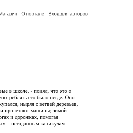
Магазин
О портале
Вход для авторов
е в школе, - понял, что это о
употреблять его было негде. Оно
купался, ныряя с ветвей деревьев,
т и пролетают машины; зимой –
огах и дорожках, помогая
ным – негаданным каникулам.