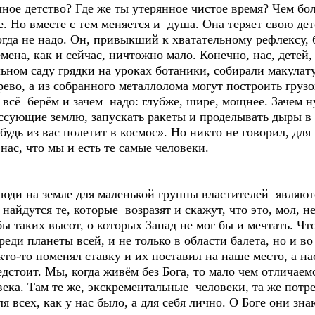
е детство? Где же ты утерянное чистое время? Чем бол
е. Но вместе с тем меняется и душа. Она теряет свою де
гда не надо. Он, привыкший к хватательному рефлексу, б
мена, как и сейчас, ничтожно мало. Конечно, нас, детей
ом саду грядки на уроках ботаники, собирали макулатур
рево, а из собранного металлолома могут построить груз
ы всё берём и зачем надо: глубже, шире, мощнее. Зачем 
ссующие землю, запускать ракеты и проделывать дыры в 
будь из вас полетит в космос». Но никто не говорил, для 
нас, что мы и есть те самые человеки.
ди на земле для маленькой группы властителей являют
 найдутся те, которые возразят и скажут, что это, мол, н
бы таких высот, о которых Запад не мог бы и мечтать. Ч
ди планеты всей, и не только в области балета, но и во 
 кто-то поменял ставку и их поставил на наше место, а на
дстоит. Мы, когда живём без Бога, то мало чем отличаем
века. Там те же, экскрементальные человеки, та же потр
ля всех, как у нас было, а для себя лично. О Боге они з