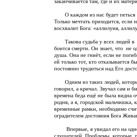
заканчивается там, где и их мате
О каждом из нас будет петься в 
Только мечтать приходится, если 
восхвалит Бога: «аллилуия, аллил
Такова судьба у всех людей в на
боится смерти. Он знает, что не о
душа. Она не гниёт, если не поги
ей только тот, кто отказывается б
постоянно трудиться над Его дост
Одним из таких людей, которых 
говорил, а кричал. Звучал сам и б
времена беда ещё не была видна о
родня, а я, городской мальчишка, 
временные рамки, необходимо счи
оградителем достояния Бога Живаг
Впервые, я увидал его на одном 
слушателей. Проблемы, которые р