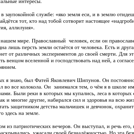
риальные интересы.
заупокойной службе: «яко земля еси, и в землю отидеш
найдётся тот, кто над тобой сотворит настоящее «надгро
уия, аллилуия».
шем мире. Православный человек, если он православен
дна лишь персть земли остаётся от человека. Есть и друг
бнет от различных экспериментов до своей смерти. Для эт
ыть венцом вселенной и господствовать над ней, а соглас
оянием.
я знаю, был Фатей Яковлевич Шипунов. Он постоянно 
ил во все колокола. Он занимался тем, о чём я в школе и
чами. Были реки в которых мы купались, леса в которых 
как и многие другие, набирался сил и здоровья на всю жи
тать защитником детства мальчишек и девчонок, охрани
о здесь на земле.
из патриотических вечеров. Он выступал, и речь его, к
аскрывались, ужасали своей безнадёжностью. Но эта без