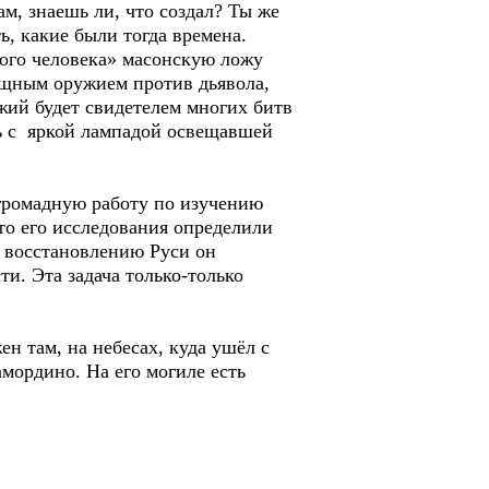
, знаешь ли, что создал? Ты же
ь, какие были тогда времена.
ского человека» масонскую ложу
мощным оружием против дьявола,
жий будет свидетелем многих битв
шь с яркой лампадой освещавшей
ромадную работу по изучению
то его исследования определили
о восстановлению Руси он
ти. Эта задача только-только
н там, на небесах, куда ушёл с
мордино. На его могиле есть