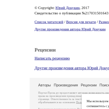
© Copyright:
Юрий Докукин
, 2017
Свидетельство о публикации №21703150164
Список читателей
/
Версия для печати
/
Разме
Другие произведения автора Юрий Докукин
Рецензии
Написать рецензию
Другие произведения автора Юрий Доку
Авторы
Произведения
Рецензии
Поис
Портал Проза.ру предоставляет авторам возможность св
права на произведения принадлежат авторам и охраняют
странице. Ответственность за тексты произведений авто
Мы используем ф
обрабатываются на основании
Политики обработки перс
соглашаетесь с 