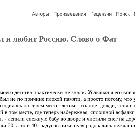
Авторы
Произведения
Рецензии
Поиск
л и любит Россию. Слово о Фат
го детства практически не знали. Услышал я его впервы
абыл не по причине плохой памяти, а просто потому, что 
ходилось на своём месте: летом – солнце, дожди, тепло; 
й в том месте, где теперь набережная, сплошной асфаль
и, - лепили снежную бабу во дворе и чистили снег на дор
али 30, а то и 40 градусов ниже нуля радовались неждан