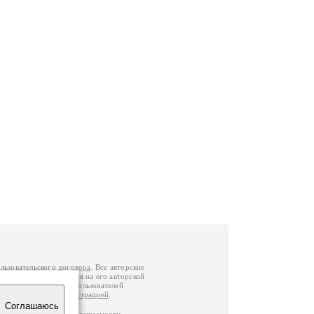
льзовательского договора
. Все авторские
у вы можете обратиться на его авторской
й Федерации
. Данные пользователей
е
и
связаться с администрацией
.
Соглашаюсь