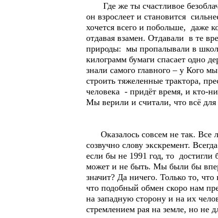
Где же ты счастливое безоблачно
он взрослеет и становится сильне
хочется всего и побольше, даже ко
отдавая взамен. Отдавали в те вре
природы: мы пропалывали в школьн
килограмм бумаги спасает одно де
знали самого главного – у Кого м
строить тяжеленные трактора, пре
человека - придёт время, и кто-ни
Мы верили и считали, что всё для 
Оказалось совсем не так. Все лю
созвучно слову экскремент. Всегда
если бы не 1991 год, то достигли 
может и не быть. Мы были бы впере
значит? Да ничего. Только то, что
что подобный обмен скоро нам пре
на западную сторону и на их чело
стремлением рая на земле, но не д