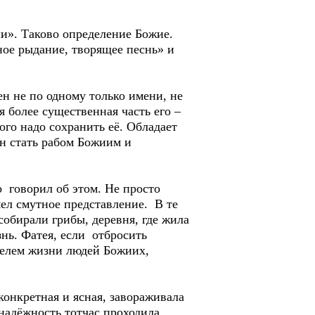
и». Таково определение Божие.
бное рыдание, творящее песнь» и
 не по одному только имени, не
ая более существенная часть его –
ого надо сохранить её. Обладает
ен стать рабом Божиим и
говорил об этом. Не просто
мел смутное представление. В те
собирали грибы, деревня, где жила
знь. Фатея, если отбросить
телем жизни людей Божиих,
онкретная и ясная, завораживала
надёжность тотчас проходила,