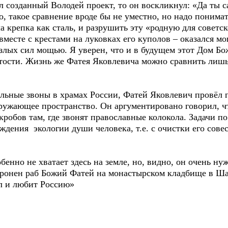
зданный Володей проект, то он воскликнул: «Да ты сам
, такое сравнение вроде бы не уместно, но надо понимат
ла крепка как сталь, и разрушить эту «родную для совет
вместе с крестами на луковках его куполов – оказался 
лых сил мощью. Я уверен, что и в будущем этот Дом Бо
вятости. Жизнь же Фатея Яковлевича можно сравнить ли
ые звоны в храмах России, Фатей Яковлевич провёл г
кружающее пространство. Он аргументировано говорил, ч
робов там, где звонят православные колокола. Задачи п
дения экологии души человека, т.е. с очистки его совес
о не хватает здесь на земле, но, видно, он очень нуже
оронен раб Божий Фатей на монастырском кладбище в Ша
л и любит Россию»