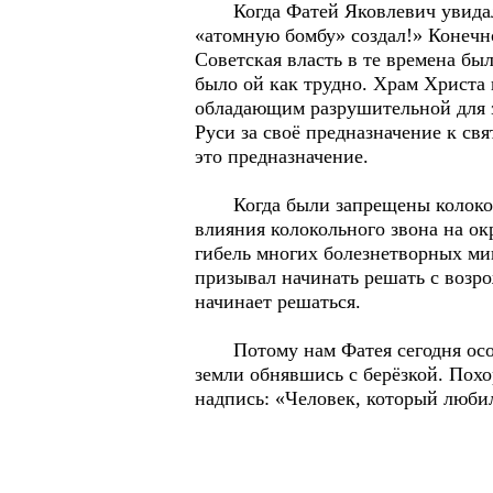
Когда Фатей Яковлевич увидал со
«атомную бомбу» создал!» Конечно
Советская власть в те времена бы
было ой как трудно. Храм Христа 
обладающим разрушительной для з
Руси за своё предназначение к с
это предназначение.
Когда были запрещены колокольн
влияния колокольного звона на о
гибель многих болезнетворных мик
призывал начинать решать с возрож
начинает решаться.
Потому нам Фатея сегодня особенн
земли обнявшись с берёзкой. Пох
надпись: «Человек, который люби