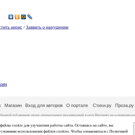
3
стить анонс
/
Заявить о нарушении
кин
к
Магазин
Вход для авторов
О портале
Стихи.ру
Проза.ру
ободной публикации своих литературных произведений в сети Интернет на основании
по
ся
законом
. Перепечатка произведений возможна только с согласия его автора, к котором
ры несут самостоятельно на основании
правил публикации
и
законодательства Российско
айлы cookie для улучшения работы сайта. Оставаясь на сайте, вы
ональных данных
. Вы также можете посмотреть более подробную
информацию о портал
условиями использования файлов cookies. Чтобы ознакомиться с Политикой