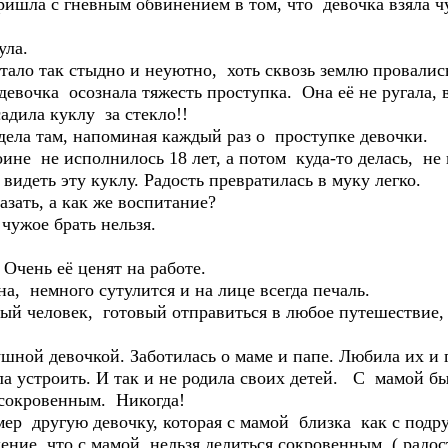
шла с гневным обвинением в том, что девочка взяла ч
ула.
стало так стыдно и неуютно, хоть сквозь землю провалис
девочка осознала тяжесть проступка. Она её не ругала, 
садила куклу за стекло!!
идела там, напоминая каждый раз о проступке девочки.
не не исполнилось 18 лет, а потом куда-то делась, не
видеть эту куклу. Радость превратилась в муку легко.
азать, а как же воспитание?
чужое брать нельзя.
Очень её ценят на работе.
, немного сутулится и на лице всегда печаль.
й человек, готовый отправиться в любое путешествие, н
ной девочкой. Заботилась о маме и папе. Любила их и г
ла устроить. И так и не родила своих детей. С мамой
 сокровенным. Никогда!
ер другую девочку, которая с мамой близка как с под
ение, что с мамой нельзя делиться сокровенным, ( радо