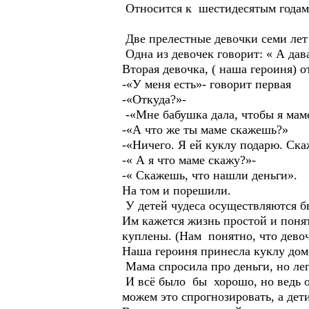
Относится к шестидесятым годам
Две прелестные девочки семи лет
Одна из девочек говорит: « А да
Вторая девочка, ( наша героиня) о
-«У меня есть»- говорит первая
-«Откуда?»-
-«Мне бабушка дала, чтобы я маме
-«А что же ты маме скажешь?»
-«Ничего. Я ей куклу подарю. Ска
-« А я что маме скажу?»-
-« Скажешь, что нашли деньги».
На том и порешили.
У детей чудеса осуществляются бы
Им кажется жизнь простой и поня
куплены. (Нам понятно, что дево
Наша героиня принесла куклу домо
Мама спросила про деньги, но лег
И всё было бы хорошо, но ведь о
можем это спрогнозировать, а дет