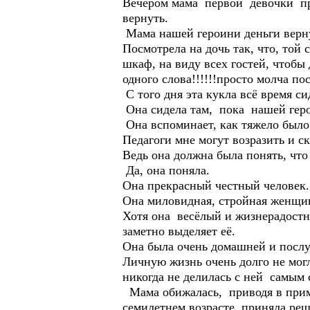
Вечером мама первой девочки при
вернуть.
Мама нашей героини деньги верн
Посмотрела на дочь так, что, той 
шкаф, на виду всех гостей, чтобы 
одного слова!!!!!!просто молча по
С того дня эта кукла всё время с
Она сидела там, пока нашей герои
Она вспоминает, как тяжело было 
Педагоги мне могут возразить и ск
Ведь она должна была понять, что 
Да, она поняла.
Она прекрасный честный человек. 
Она миловидная, стройная женщина
Хотя она весёлый и жизнерадостны
заметно выделяет её.
Она была очень домашней и послуш
Личную жизнь очень долго не мог
никогда не делилась с ней самым
Мама обижалась, приводя в прим
семилетнем возрасте приняла реш