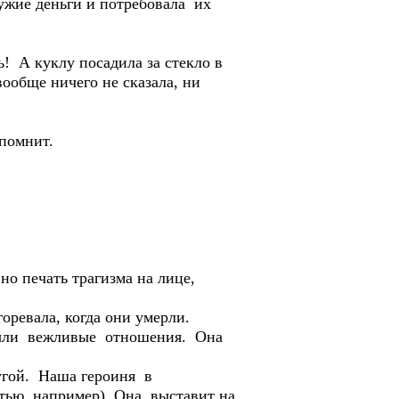
ужие деньги и потребовала их
ь! А куклу посадила за стекло в
вообще ничего не сказала, ни
 помнит.
о печать трагизма на лице,
оревала, когда они умерли.
 были вежливые отношения. Она
ругой. Наша героиня в
стью например). Она выставит на