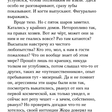
углубился, чтобы тёпленьким не взяли. Здесь
особо не разговаривают, сразу зубы
показывают. И когти выпускают. Фигурально
выражаясь.
Вроде тихо. Но с пяток шаров заметил.
Катались у крайних домов. Неторопливо так,
на правах хозяев. Вот же чёрт, может они за
ним и не гнались вовсе? Раз там катаются?
Высыпали навстречу из чистого
любопытства? Кто это, мол, к нам в гости
пожаловал? Что он вообще знает об этом
мире? Прошёл лишь по краешку, никуда
толком не углубляясь, потом слышал что-то от
других, таких же «путешественников», опыт
пребывания тут - мизерный. Да и не помнит
он, агрессивны эти шары были или так,
посмотреть выкатились, рванул от них на
первой космической, как только увидел, и
сейчас вот репу чешет – а зачем, собственно,
рванул? Но проверять догадки что-то не
хотелось, своей интуиции Жора доверял на