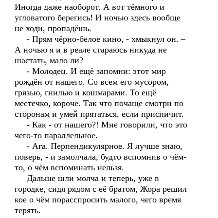
Иногда даже наоборот. А вот тёмного и
угловатого берегись! И ночью здесь вообще
не ходи, пропадёшь.
- Прям чёрно-белое кино, - хмыкнул он. –
А ночью я и в реале стараюсь никуда не
шастать, мало ли?
- Молодец. И ещё запомни: этот мир
рождён от нашего. Со всем его мусором,
грязью, гнилью и кошмарами. То ещё
местечко, короче. Так что почаще смотри по
сторонам и умей прятаться, если приспичит.
- Как - от нашего?! Мне говорили, что это
чего-то параллельное.
- Ага. Перпендикулярное. Я лучше знаю,
поверь, - и замолчала, будто вспомнив о чём-
то, о чём вспоминать нельзя.
Дальше шли молча и теперь, уже в
городке, сидя рядом с её братом, Жора решил
кое о чём порасспросить малого, чего время
терять.