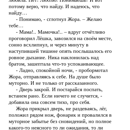
любила. Нет! Люблю! Понимаешь? И вот
потому верю, что найду. И надеюсь, что
найду…
- Понимаю, - сглотнул Жора. – Желаю
тебе…
- Мама!.. Мамочка!.. – вдруг отчётливо
проговорил Лёшка, завозился на своём месте,
сонно всхлипнул, и через минуту в
наступившей тишине опять послышалось его
ровное дыхание. Ника наклонилась над
братом, зашептала что-то успокаивающее.
- Ладно, спокойной ночи, - пробормотал
Жора, отправляясь к себе. На душе было
муторно. И не только от рассказанного.
- Дверь закрой. И постарайся поспать,
встанем рано. Если ничего не случится, -
добавила она совсем тихо, про себя.
Жора прикрыл дверь, не раздеваясь, лёг,
положил рядом нож, фонарик и провалился в
муторное забытье без сновидений, но полное
какого-то неясного то ли ожидания, то ли