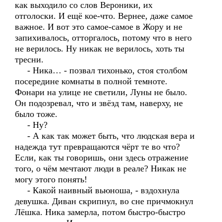
как выходило со слов Вероники, их
отголоски. И ещё кое-что. Вернее, даже самое
важное. И вот это самое-самое в Жору и не
запихивалось, отторгалось, потому что в него
не верилось. Ну никак не верилось, хоть ты
тресни.
- Ника… - позвал тихонько, стоя столбом
посередине комнаты в полной темноте.
Фонари на улице не светили, Луны не было.
Он подозревал, что и звёзд там, наверху, не
было тоже.
- Ну?
- А как так может быть, что людская вера и
надежда тут превращаются чёрт те во что?
Если, как ты говоришь, они здесь отражение
того, о чём мечтают люди в реале? Никак не
могу этого понять!
- Какой наивный вьюноша, - вздохнула
девушка. Диван скрипнул, во сне причмокнул
Лёшка. Ника замерла, потом быстро-быстро