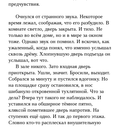
предчувствия.
Очнулся от странного звука. Некоторое
время лежал, соображая, что его разбудило. В
комнате светло, дверь закрыта. И тихо. Не
только во всём доме, но и в мире за окном
тоже. Однако звук он помнил. И вскочил, как
ужаленный, когда понял, что именно услышал
сквозь дрёму. Хлопнувшую дверь подъезда он
услышал, вот что.
В зале никого. Зато входная дверь
приоткрыта. Ушли, значит. Бросили, выходит.
Собрался за минуту и пустился вдогонку. Но
на площадке сразу остановился, в нос
шибануло откровенной тухлятиной. Что за
дела? Вчера тут такого не наблюдалось. И
уставился на обширное тёмное пятно,
кляксой пометившее дверь напротив. На
ступенях ещё одно. И так до первого этажа.
Словно кто-то расплескал внушительную