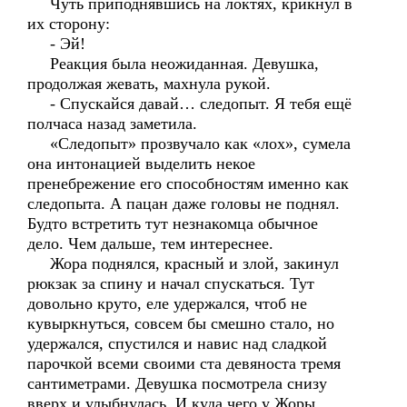
Чуть приподнявшись на локтях, крикнул в
их сторону:
- Эй!
Реакция была неожиданная. Девушка,
продолжая жевать, махнула рукой.
- Спускайся давай… следопыт. Я тебя ещё
полчаса назад заметила.
«Следопыт» прозвучало как «лох», сумела
она интонацией выделить некое
пренебрежение его способностям именно как
следопыта. А пацан даже головы не поднял.
Будто встретить тут незнакомца обычное
дело. Чем дальше, тем интереснее.
Жора поднялся, красный и злой, закинул
рюкзак за спину и начал спускаться. Тут
довольно круто, еле удержался, чтоб не
кувыркнуться, совсем бы смешно стало, но
удержался, спустился и навис над сладкой
парочкой всеми своими ста девяноста тремя
сантиметрами. Девушка посмотрела снизу
вверх и улыбнулась. И куда чего у Жоры