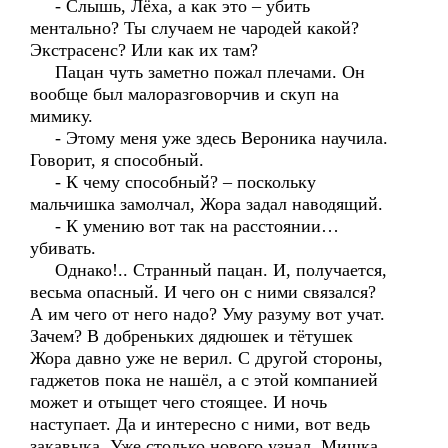
- Слышь, Лёха, а как это – убить
ментально? Ты случаем не чародей какой?
Экстрасенс? Или как их там?
Пацан чуть заметно пожал плечами. Он
вообще был малоразговорчив и скуп на
мимику.
- Этому меня уже здесь Вероника научила.
Говорит, я способный.
- К чему способный? – поскольку
мальчишка замолчал, Жора задал наводящий.
- К умению вот так на расстоянии…
убивать.
Однако!.. Странный пацан. И, получается,
весьма опасный. И чего он с ними связался?
А им чего от него надо? Уму разуму вот учат.
Зачем? В добреньких дядюшек и тётушек
Жора давно уже не верил. С другой стороны,
гаджетов пока не нашёл, а с этой компанией
может и отыщет чего стоящее. И ночь
наступает. Да и интересно с ними, вот ведь
закавыка. Уже столько нового узнал. Мишка,