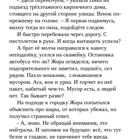
- Здесь переночуем, - указала Ника на
подъезд трёхэтажного кирпичного дома,
стоящего на другой стороне улицы. Венок по-
прежнему на голове. – Я первая поднимусь,
махну тогда из окна, подойдёте следом.
И быстро перебежала через дорогу. С
пистолетом в руке. И когда вытащить успела?
А брат её молча направился к навесу
неподалёку, уселся на скамейку. Остановка
автобуса что ли? Жора огляделся, ничего
подозрительного не заметил, подошёл, сел
рядом. Пахло кошками, слежавшимся
мусором. Ага, вон и урна. И торчит из неё
пакет, набитый чем-то. Мусор есть, а людей
нет. Так бывает разве?
На подходе к городку Жора попытался
объяснить про шары, от которых убежал, но
получил странный ответ.
- А, знаю. Не обращай внимания, это
нейтралы. И запомни на будущее: всё, что тут
белое и гладкое, не причинит тебе вреда.