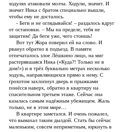
ходулях атаковали молча. Ходули, значит. И
значит Ника с братом специально вышли,
чтобы ему не досталось.
- Беги и не оглядывайся! – раздалось вдруг
от остановки. – Мы на пределе, тебя не
защитим! Да беги уже, чего стоишь!
Вот тут Жора поверил ей на слово. И
рванул обратно в подъезд. В памяти
отпечаталось злое Лёшкино лицо, на миг
растерявшаяся Ника («Куда?! Только не в
дом!») и в трёх буквально метрах несколько
ходуль, направляющихся прямо к нему. С
грохотом захлопнул дверь и прыжками
понёсся наверх, обратно в квартиру на
спасительном третьем этаже. Сейчас она
казалась самым надёжным убежищем. Жаль
только, не в этом мире…
В квартире заметался. И очень пожалел,
что вымахал таким дылдой. Стать бы сейчас
маленьким, совсем неприметным, юркнуть в