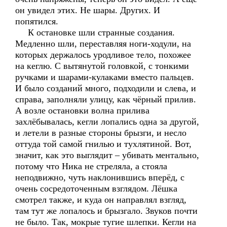
он увидел этих. Не шары. Других. И
попятился.
К остановке шли странные создания.
Медленно шли, переставляя ноги-ходули, на
которых держалось уродливое тело, похожее
на кеглю. С вытянутой головкой, с тонкими
ручками и шарами-кулаками вместо пальцев.
И было созданий много, подходили и слева, и
справа, заполняли улицу, как чёрный прилив.
А возле остановки волна прилива
захлёбывалась, кегли лопались одна за другой,
и летели в разные стороны брызги, и несло
оттуда той самой гнилью и тухлятиной. Вот,
значит, как это выглядит – убивать ментально,
потому что Ника не стреляла, а стояла
неподвижно, чуть наклонившись вперёд, с
очень сосредоточенным взглядом. Лёшка
смотрел также, и куда он направлял взгляд,
там тут же лопалось и брызгало. Звуков почти
не было. Так, мокрые тугие шлепки. Кегли на