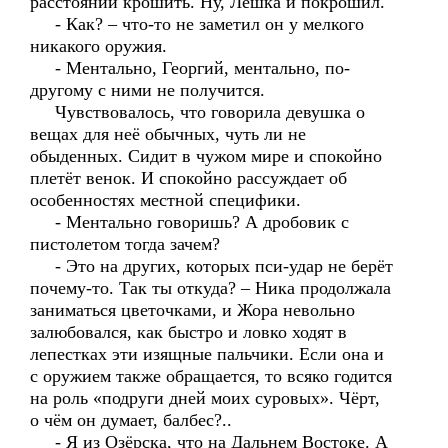
расстоянии крошить. Ну, Лёшка и покрошил.
- Как? – что-то не заметил он у мелкого
никакого оружия.
- Ментально, Георгий, ментально, по-
другому с ними не получится.
Чувствовалось, что говорила девушка о
вещах для неё обычных, чуть ли не
обыденных. Сидит в чужом мире и спокойно
плетёт венок. И спокойно рассуждает об
особенностях местной специфики.
- Ментально говоришь? А дробовик с
пистолетом тогда зачем?
- Это на других, которых пси-удар не берёт
почему-то. Так ты откуда? – Ника продолжала
заниматься цветочками, и Жора невольно
залюбовался, как быстро и ловко ходят в
лепестках эти изящные пальчики. Если она и
с оружием также обращается, то всяко годится
на роль «подруги дней моих суровых». Чёрт,
о чём он думает, балбес?..
- Я из Озёрска, что на Дальнем Востоке. А