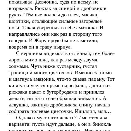
показывал. Девчонка, судя по всему, не
возражала. Рюкзак за спиной и дробовик в
руках. Тёмные волосы до плеч, маечка,
шортики, оголяющие сильные загорелые
ноги. Такая уверенная в себе амазонка. И
направлялись они как раз в сторону того
городка. И Жору вроде бы не заметили,
вовремя он в траву нырнул.
С вершины видимость отличная, тем более
дорога мимо шла, как раз между двумя
холмами. Чуть ниже кустарник, густая
травища и много цветочков. Именно за ними
и шагнула амазонка, что-то сказав пацану. Тот
кивнул и уселся прямо на асфальт, достал из
рюкзака пакет с бутербродами и принялся
жевать, ни на что не обращая внимания. А
девушка, закинув дробовик за спину, начала
собирать полевые цветочки. Идиллия, мля…
Однако ему-то что делать? Имеются два
варианта: пусть идут дальше, а он в бинокль
посмотрит, чем дело закончится. Или можно