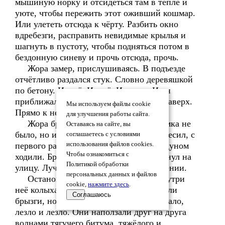
мышиную норку и отсидеться там в тепле и
уюте, чтобы пережить этот оживший кошмар.
Или улететь отсюда к чёрту. Разбить окно
вдребезги, расправить невидимые крылья и
шагнуть в пустоту, чтобы подняться потом в
бездонную синеву и прочь отсюда, прочь.
Жора замер, прислушиваясь. В подъезде
отчётливо раздался стук. Словно деревяшкой
по бетону. И ещё. И ещё. И снова. И он
приближался, усиливался, шёл снизу наверх.
Мы используем файлы cookie
Прямо к нему.
для улучшения работы сайта.
Жора бросился обратно к двери. Замка не
Оставаясь на сайте, вы
было, но имелась цепочка. Кое-как навесил, с
соглашаетесь с условиями
первого раза не попав в щель, руки ходуном
использования файлов cookies.
Чтобы ознакомиться с
ходили. Бросился к окну. С ужасом глянул на
Политикой обработки
улицу. Лучше бы он оставался в неведении.
персональных данных и файлов
Остановку захлестнуло чёрным. Внутри
cookie,
нажмите здесь
.
неё колыхалось, билось, иногда вылетали
Соглашаюсь
брызги, но сзади всё напирало и напирало,
лезло и лезло. Они наползали друг на друга
волнами тягучего битума, тяжёлого и