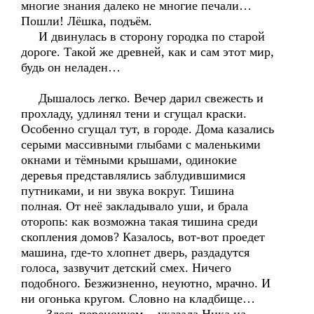
многие знания далеко не многие печали…
Пошли! Лёшка, подъём.
И двинулась в сторону городка по старой
дороге. Такой же древней, как и сам этот мир,
будь он неладен…
Дышалось легко. Вечер дарил свежесть и
прохладу, удлинял тени и сгущал краски.
Особенно сгущал тут, в городе. Дома казались
серыми массивными глыбами с маленькими
окнами и тёмными крышами, одинокие
деревья представлялись заблудившимися
путниками, и ни звука вокруг. Тишина
полная. От неё закладывало уши, и брала
оторопь: как возможна такая тишина среди
скопления домов? Казалось, вот-вот проедет
машина, где-то хлопнет дверь, раздадутся
голоса, зазвучит детский смех. Ничего
подобного. Безжизненно, неуютно, мрачно. И
ни огонька кругом. Словно на кладбище…