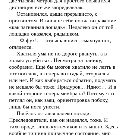
две тысячи метров для простого обывателя
дистанция всё же запредельная.
Остановился, дыша прерывисто, с
присвистом. И вполне себе понял выражение
«как загнанная лошадь». Недалеко он от той
лошадки оказался, рядышком.
- Ф-фух!.. – отдышавшись, смахнул пот,
огляделся.
Хватило ума не по дороге рвануть, а в
холмы углубиться. Несмотря на панику,
сообразил. Ещё бы мозгов хватило не лезть в
тот посёлок, а теперь вот гадай, оторвался
или нет. И как выбираться обратно, подумать
не мешало бы тоже. Придурок... Идиот… И в
какой стороне теперь мембрана? Потому что
петлял он, как заяц, ориентировка побоку,
лишь бы ноги унести.
Посёлок остался далеко позади.
Преследователи, как он надеялся, тоже. И
тихо вроде, лишь кузнечиков и слышно. Здесь
вообще тишина привычное состояние, мир