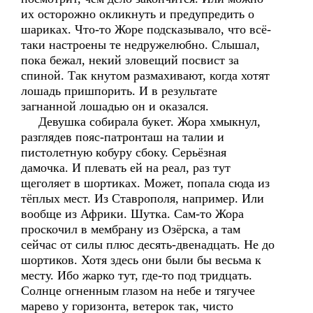
их осторожно окликнуть и предупредить о
шариках. Что-то Жоре подсказывало, что всё-
таки настроены те недружелюбно. Слышал,
пока бежал, некий зловещий посвист за
спиной. Так кнутом размахивают, когда хотят
лошадь пришпорить. И в результате
загнанной лошадью он и оказался.
Девушка собирала букет. Жора хмыкнул,
разглядев пояс-патронташ на талии и
пистолетную кобуру сбоку. Серьёзная
дамочка. И плевать ей на реал, раз тут
щеголяет в шортиках. Может, попала сюда из
тёплых мест. Из Ставрополя, например. Или
вообще из Африки. Шутка. Сам-то Жора
проскочил в мембрану из Озёрска, а там
сейчас от силы плюс десять-двенадцать. Не до
шортиков. Хотя здесь они были бы весьма к
месту. Ибо жарко тут, где-то под тридцать.
Солнце огненным глазом на небе и тягучее
марево у горизонта, ветерок так, чисто