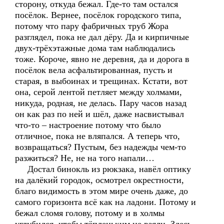
сторону, откуда бежал. Где-то там остался
посёлок. Вернее, посёлок городского типа,
потому что пару фабричных труб Жора
разглядел, пока не дал дёру. Да и кирпичные
двух-трёхэтажные дома там наблюдались
тоже. Короче, явно не деревня, да и дорога в
посёлок вела асфальтированная, пусть и
старая, в выбоинах и трещинах. Кстати, вот
она, серой лентой петляет между холмами,
никуда, родная, не делась. Пару часов назад
он как раз по ней и шёл, даже насвистывал
что-то – настроение потому что было
отличное, пока не вляпался. А теперь что,
возвращаться? Пустым, без надежды чем-то
разжиться? Не, не на того напали…
Достал бинокль из рюкзака, навёл оптику
на далёкий городок, осмотрел окрестности,
благо видимость в этом мире очень даже, до
самого горизонта всё как на ладони. Потому и
бежал сломя голову, потому и в холмы