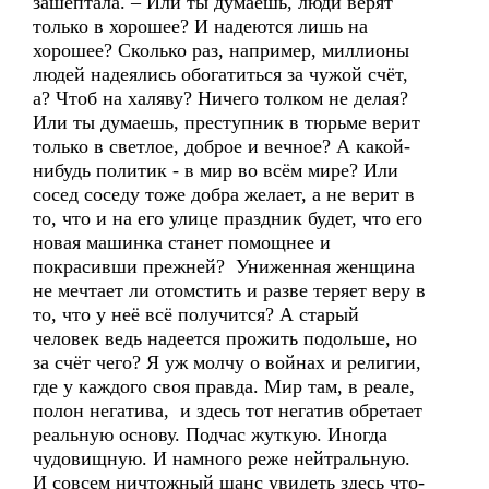
зашептала. – Или ты думаешь, люди верят
только в хорошее? И надеются лишь на
хорошее? Сколько раз, например, миллионы
людей надеялись обогатиться за чужой счёт,
а? Чтоб на халяву? Ничего толком не делая?
Или ты думаешь, преступник в тюрьме верит
только в светлое, доброе и вечное? А какой-
нибудь политик - в мир во всём мире? Или
сосед соседу тоже добра желает, а не верит в
то, что и на его улице праздник будет, что его
новая машинка станет помощнее и
покрасивши прежней? Униженная женщина
не мечтает ли отомстить и разве теряет веру в
то, что у неё всё получится? А старый
человек ведь надеется прожить подольше, но
за счёт чего? Я уж молчу о войнах и религии,
где у каждого своя правда. Мир там, в реале,
полон негатива, и здесь тот негатив обретает
реальную основу. Подчас жуткую. Иногда
чудовищную. И намного реже нейтральную.
И совсем ничтожный шанс увидеть здесь что-