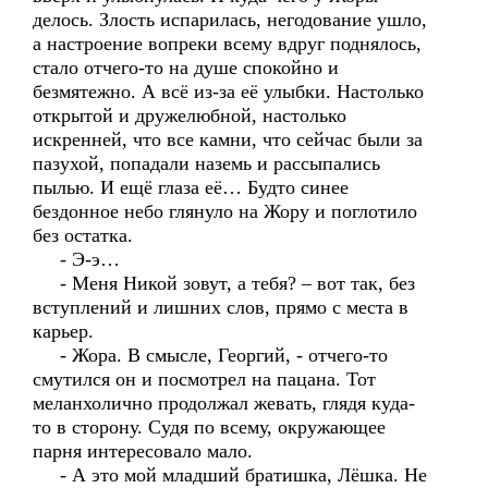
делось. Злость испарилась, негодование ушло,
а настроение вопреки всему вдруг поднялось,
стало отчего-то на душе спокойно и
безмятежно. А всё из-за её улыбки. Настолько
открытой и дружелюбной, настолько
искренней, что все камни, что сейчас были за
пазухой, попадали наземь и рассыпались
пылью. И ещё глаза её… Будто синее
бездонное небо глянуло на Жору и поглотило
без остатка.
- Э-э…
- Меня Никой зовут, а тебя? – вот так, без
вступлений и лишних слов, прямо с места в
карьер.
- Жора. В смысле, Георгий, - отчего-то
смутился он и посмотрел на пацана. Тот
меланхолично продолжал жевать, глядя куда-
то в сторону. Судя по всему, окружающее
парня интересовало мало.
- А это мой младший братишка, Лёшка. Не