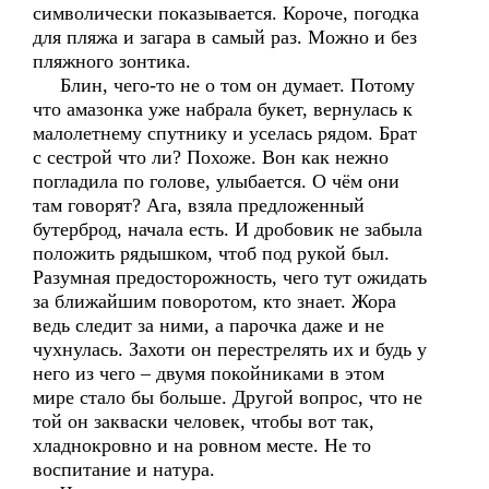
символически показывается. Короче, погодка
для пляжа и загара в самый раз. Можно и без
пляжного зонтика.
Блин, чего-то не о том он думает. Потому
что амазонка уже набрала букет, вернулась к
малолетнему спутнику и уселась рядом. Брат
с сестрой что ли? Похоже. Вон как нежно
погладила по голове, улыбается. О чём они
там говорят? Ага, взяла предложенный
бутерброд, начала есть. И дробовик не забыла
положить рядышком, чтоб под рукой был.
Разумная предосторожность, чего тут ожидать
за ближайшим поворотом, кто знает. Жора
ведь следит за ними, а парочка даже и не
чухнулась. Захоти он перестрелять их и будь у
него из чего – двумя покойниками в этом
мире стало бы больше. Другой вопрос, что не
той он закваски человек, чтобы вот так,
хладнокровно и на ровном месте. Не то
воспитание и натура.