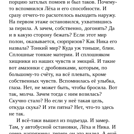
порцию затхлых помоев и был таков. Почему-
то вспомнился Лёха и его способности. И
сразу отчего-то расхотелось выходить наружу.
На первом этаже остановился, ухватившись
за перила. А зачем, собственно, догонять? Да
и в какую сторону бежать? Если этот мир
полон, оказывается, сюрпризов? Как Ника его
назвала? Тонкий мир? Куда уж тоньше, блин.
Сплошные тонкие материи. И сплошняком
хищники из наших чувств и эмоций. И такие
вот амазонки с дробовиками, которым, по
большому-то счёту, на всё плевать, кроме
собственных чувств. Вспомнилась её улыбка,
глаза. Нет, не может быть, чтобы бросила. Вот
так, молча. Зачем тогда с ним возилась?
Скучно стало? Но если у неё такая цель,
откуда скука? И эти пятна? Нет, что-то здесь
не так.
И всё-таки вышел из подъезда. И замер.
Там, у автобусной остановки, Лёха и Ника. И
очень напряжены, теперь он это видел. А ещё