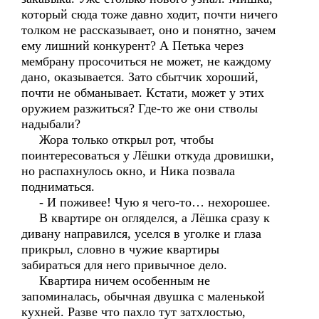
который сюда тоже давно ходит, почти ничего
толком не рассказывает, оно и понятно, зачем
ему лишний конкурент? А Петька через
мембрану просочиться не может, не каждому
дано, оказывается. Зато сбытчик хороший,
почти не обманывает. Кстати, может у этих
оружием разжиться? Где-то же они стволы
надыбали?
Жора только открыл рот, чтобы
поинтересоваться у Лёшки откуда дровишки,
но распахнулось окно, и Ника позвала
подниматься.
- И поживее! Чую я чего-то… нехорошее.
В квартире он огляделся, а Лёшка сразу к
дивану направился, уселся в уголке и глаза
прикрыл, словно в чужие квартиры
забираться для него привычное дело.
Квартира ничем особенным не
запоминалась, обычная двушка с маленькой
кухней. Разве что пахло тут затхлостью,