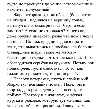
будто не проснулся до конца, заторможенный
какой-то, полусонный.
Жора осторожно, пригибаясь (бог ростом
не обидел), поднялся на вершину холма,
вытянул шею, осматриваясь. Чёрт, а если
заметят? А если не оторвался? У него ведь
даже оружия никакого, разве что нож в чехле
на поясе. Но нож вряд ли годился против
этих, что выкатились из посёлка как большие
бильярдные шары, такие же матово-
блестящие и гладкие, что твоя коленка. Пора
обзаводиться серьёзным оружием. Петьку вон
поднапрячь, пусть озаботится. А то, как
гаджетами разжиться, так он первый.
Наверху ветерочек, пусть и слабенький.
Жарко тут, вся майка потная. Надел бы и
шорты, да в реале дело уже к осени, не
поймут. Поэтому и в джинсах, и лёгкая
куртка в рюкзаке, которую тут же снял, как
только мембрану проскочил. Глянул в ту