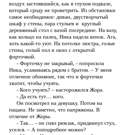
воздух застоявшийся, как в глухом подвале,
который сроду не проветрить. Из обстановки
самое необходимое: диван, двустворчатый
шкаф у стены, пара стульев и круглый
деревянный стол с вазой посередине. На вазу,
как кольцо на палец, Ника надела венок. Ага,
хоть какой-то уют. На потолке люстра, голые
стены, голый пол и окно с открытой
форточкой.
- Форточку не закрывай, - попросила
Ника, усаживаясь рядом с братом. – У меня
отличное обоняние, так что и форточки
хватит, чтобы учуять.
- Кого учуять? – насторожился Жора.
- Да есть тут… кого.
Он посмотрел на девушку. Потом на
пацана. Не заметно, что напряжены. В
отличие от Жоры.
- Так… - он снял рюкзак, придвинул стул,
уселся. – А поподробнее можно?