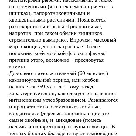
голосеменными («голые» семена прячутся в
шишках), папоротниковидными и
хвощевидными растениями. Появляются
ракоскорпионы и рыбы. Трилобиты же,
напротив, при таком обилии хищников,
стремительно вымирают. Впрочем, массовый
мор в конце девона, затрагивает более
половины всей морской флоры и фауны;
причина этого, возможно – пресловутая
комета.
Довольно продолжительный (60 млн. лет)
каменноугольный период, или карбон
начинается 359 млн. лет тому назад,
характеризуется он, как следует из названия,
интенсивным углеобразованием. Развиваются
и процветают голосеменные: хвойные,
кордаитовые (деревья, напоминающие эти
самые хвойные), и цикадовые (помесь
пальмы и папоротника), плауны и хвощи. В
теплых болотах благоденствуют земноводные