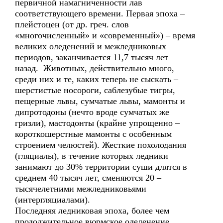
первичной намагниченности лав
соответствующего времени. Первая эпоха –
плейстоцен (от др. греч. слов
«многочисленный» и «современный») – время
великих оледенений и межледниковых
периодов, заканчивается 11,7 тысяч лет
назад. Животных, действительно много,
среди них и те, каких теперь не сыскать –
шерстистые носороги, саблезубые тигры,
пещерные львы, сумчатые львы, мамонты и
дипротодоны (нечто вроде сумчатых же
гризли), мастодонты (крайне упрощенно –
короткошерстные мамонты с особенным
строением челюстей). Жесткие похолодания
(гляциалы), в течение которых ледники
занимают до 30% территории суши длятся в
среднем 40 тысяч лет, сменяются 20 –
тысячелетними межледниковьями
(интергляциалами).
Последняя ледниковая эпоха, более чем
продолжительное вюрмское оледенение