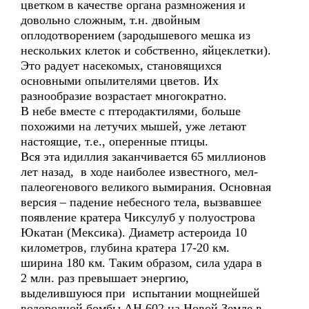
цветком в качестве органа размножения и
довольно сложным, т.н. двойным
оплодотворением (зародышевого мешка из
нескольких клеток и собственно, яйцеклетки).
Это радует насекомых, становящихся
основными опылителями цветов. Их
разнообразие возрастает многократно.
В небе вместе с птеродактилями, больше
похожими на летучих мышей, уже летают
настоящие, т.е., оперенные птицы.
Вся эта идиллия заканчивается 65 миллионов
лет назад, в ходе наиболее известного, мел-
палеогенового великого вымирания. Основная
версия – падение небесного тела, вызвавшее
появление кратера Чиксулуб у полуострова
Юкатан (Мексика). Диаметр астероида 10
километров, глубина кратера 17-20 км.
ширина 180 км. Таким образом, сила удара в
2 млн. раз превышает энергию,
выделившуюся при испытании мощнейшей
водородной бомбы АН 602 на Новой Земле в