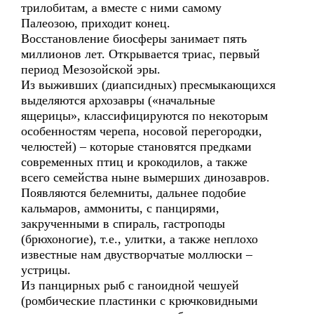
трилобитам, а вместе с ними самому
Палеозою, приходит конец.
Восстановление биосферы занимает пять
миллионов лет. Открывается триас, первый
период Мезозойской эры.
Из выживших (диапсидных) пресмыкающихся
выделяются архозавры («начальные
ящерицы», классифицируются по некоторым
особенностям черепа, носовой перегородки,
челюстей) – которые становятся предками
современных птиц и крокодилов, а также
всего семейства ныне вымерших динозавров.
Появляются белемниты, дальнее подобие
кальмаров, аммониты, с панцирями,
закрученными в спираль, гастроподы
(брюхоногие), т.е., улитки, а также неплохо
известные нам двустворчатые моллюски –
устрицы.
Из панцирных рыб с ганоидной чешуей
(ромбические пластинки с крючковидными