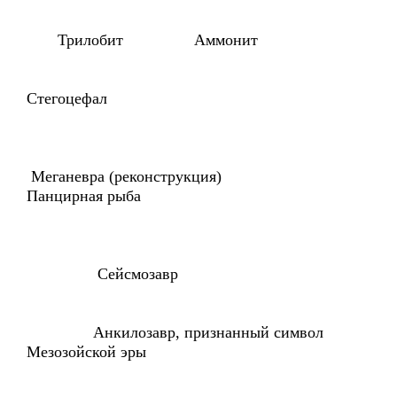
Трилобит Аммонит
Стегоцефал
Меганевра (реконструкция)
Панцирная рыба
Сейсмозавр
Анкилозавр, признанный символ
Мезозойской эры