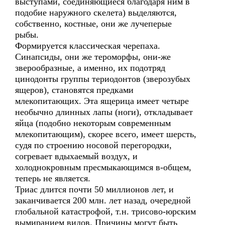
выступами, соединяющиеся благодаря ним в
подобие наружного скелета) выделяются,
собственно, костные, они же лучеперые
рыбы.
Формируется классическая черепаха.
Синапсиды, они же тероморфы, они-же
зверообразные, а именно, их подотряд
цинодонты группы териодонтов (зверозубых
ящеров), становятся предками
млекопитающих. Эта ящерица имеет четыре
необычно длинных лапы (ноги), откладывает
яйца (подобно некоторым современным
млекопитающим), скорее всего, имеет шерсть,
судя по строению носовой перегородки,
согревает вдыхаемый воздух, и
холоднокровным пресмыкающимся в-общем,
теперь не является.
Триас длится почти 50 миллионов лет, и
заканчивается 200 млн. лет назад, очередной
глобальной катастрофой, т.н. трисово-юрским
вымиранием видов. Причины могут быть