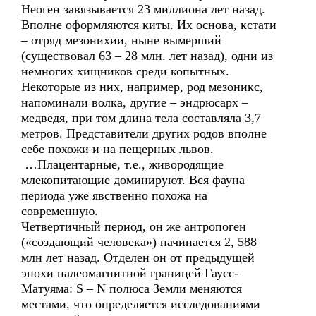
Неоген завязывается 23 миллиона лет назад.
Вполне оформляются киты. Их основа, кстати
– отряд мезонихии, ныне вымерший
(существовал 63 – 28 млн. лет назад), одни из
немногих хищников среди копытных.
Некоторые из них, например, род мезоникс,
напоминали волка, другие – эндрюсарх –
медведя, при том длина тела составляла 3,7
метров. Представители других родов вполне
себе похожи и на пещерных львов.
…Плацентарные, т.е., живородящие
млекопитающие доминируют. Вся фауна
периода уже явственно похожа на
современную.
Четвертичный период, он же антропоген
(«создающий человека») начинается 2, 588
млн лет назад. Отделен он от предыдущей
эпохи палеомагнитной границей Гаусс-
Матуяма: S – N полюса Земли меняются
местами, что определяется исследованиями