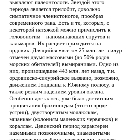
выявляют палеонтологи. Звездой этого
периода является трилобит, довольно
симпатичное членистоногое, прообраз
современного рака. Есть и те, которых, с
некоторой натяжкой можно причислить к
головоногим – напоминающих спрутов и
кальмаров. Их расцвет приходится на
ордовик. Длящийся «всего» 25 млн. лет силур
отмечен двумя массовыми (до 50% родов
морских обитателей) вымираниями. Одно из
них, произошедшее 443 млн. лет назад, т.н.
ордовикско-силурийское вызвано, возможно,
движением Гондваны к Южному полюсу, а
также резким падением уровня океана.
Особенно досталось, уже было достигшим
процветания брахиоподам (что-то вроде
устриц), двустворчатым моллюскам,
мшанкам (колониям маленьких червячков) и
кораллам. Девонский период характерен
наземными позвоночными, знаменитыми
кистеперыми рыбами, насекомыми, а также