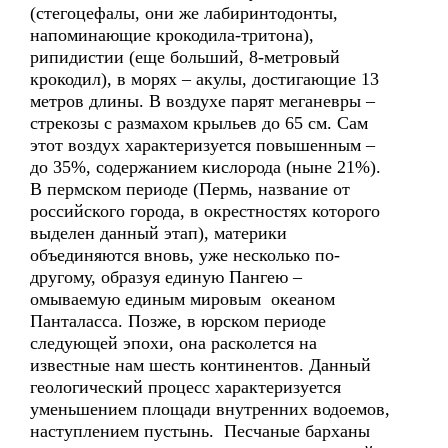
(стегоцефалы, они же лабиринтодонты,
напоминающие крокодила-тритона),
рипидистии (еще больший, 8-метровый
крокодил), в морях – акулы, достигающие 13
метров длины. В воздухе парят меганевры –
стрекозы с размахом крыльев до 65 см. Сам
этот воздух характеризуется повышенным –
до 35%, содержанием кислорода (ныне 21%).
В пермском периоде (Пермь, название от
российского города, в окрестностях которого
выделен данный этап), материки
объединяются вновь, уже несколько по-
другому, образуя единую Пангею –
омываемую единым мировым океаном
Панталасса. Позже, в юрском периоде
следующей эпохи, она расколется на
известные нам шесть континентов. Данный
геологический процесс характеризуется
уменьшением площади внутренних водоемов,
наступлением пустынь. Песчаные барханы