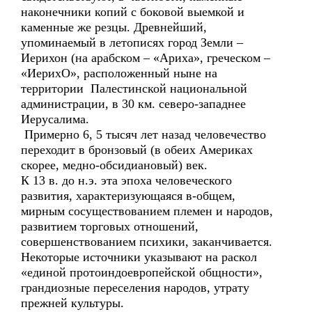
наконечники копий с боковой выемкой и
каменные же резцы. Древнейший,
упоминаемый в летописях город Земли –
Иерихон (на арабском – «Ариха», греческом –
«ИерихО», расположенный ныне на
территории Палестинской национальной
администрации, в 30 км. северо-западнее
Иерусалима.
Примерно 6, 5 тысяч лет назад человечество
переходит в бронзовый (в обеих Америках
скорее, медно-обсидиановый) век.
К 13 в. до н.э. эта эпоха человеческого
развития, характеризующаяся в-общем,
мирным сосуществованием племен и народов,
развитием торговых отношений,
совершенствованием психики, заканчивается.
Некоторые источники указывают на раскол
«единой протоиндоевропейской общности»,
грандиозные переселения народов, утрату
прежней культуры.