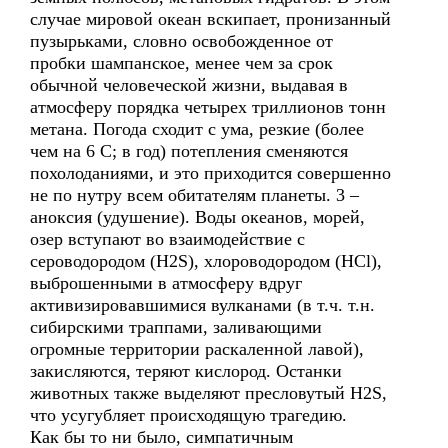
случае мировой океан вскипает, пронизанный
пузырьками, словно освобожденное от
пробки шампанское, менее чем за срок
обычной человеческой жизни, выдавая в
атмосферу порядка четырех триллионов тонн
метана. Погода сходит с ума, резкие (более
чем на 6 С; в год) потепления сменяются
похолоданиями, и это приходится совершенно
не по нутру всем обитателям планеты. 3 –
аноксия (удушение). Воды океанов, морей,
озер вступают во взаимодействие с
сероводородом (H2S), хлороводородом (HCl),
выброшенными в атмосферу вдруг
активизировавшимися вулканами (в т.ч. т.н.
сибирскими траппами, заливающими
огромные территории раскаленной лавой),
закисляются, теряют кислород. Останки
животных также выделяют пресловутый H2S,
что усугубляет происходящую трагедию.
Как бы то ни было, симпатичным