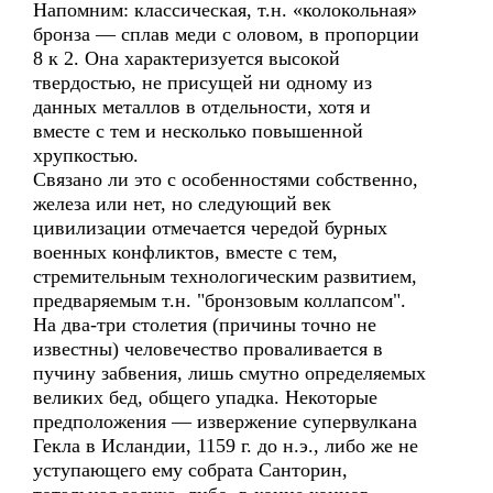
Напомним: классическая, т.н. «колокольная»
бронза — сплав меди с оловом, в пропорции
8 к 2. Она характеризуется высокой
твердостью, не присущей ни одному из
данных металлов в отдельности, хотя и
вместе с тем и несколько повышенной
хрупкостью.
Связано ли это с особенностями собственно,
железа или нет, но следующий век
цивилизации отмечается чередой бурных
военных конфликтов, вместе с тем,
стремительным технологическим развитием,
предваряемым т.н. "бронзовым коллапсом".
На два-три столетия (причины точно не
известны) человечество проваливается в
пучину забвения, лишь смутно определяемых
великих бед, общего упадка. Некоторые
предположения — извержение супервулкана
Гекла в Исландии, 1159 г. до н.э., либо же не
уступающего ему собрата Санторин,