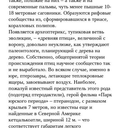
также, похожие на них – а также и на
современные пальмы, чуть менее пышные 10-
18 метровые саговники. Образуются рифовые
сообщества из, сформировавшихся в триасе,
коралловых полипов.
Появляется археоптерикс, тупиковая ветвь
эволюции, – «древняя птица», величиной с
ворону, довольно неуклюже, как утверждают
палеонтологи, планирующий с дерева на
дерево. Собственно, общепринятой теории
происхождения птиц научное сообщество так
и не выработало. Во всяком случае, именно в
юре, птерозавры, летающие теплокровные
ящеры, завоевывают воздух. Наиболее,
пожалуй известный представитель этого рода
(подотряд птеродактили), герой фильма «Парк
юрского периода» – птеранодон, с размахом
крыльев 7 метров, но известны еще и
найденные в Северной Америке
кетцалькоатли, шириной 12 м. – что
соответствует габаритам легкого