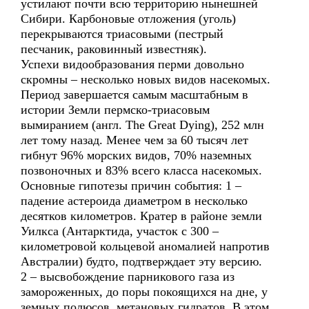
устилают почти всю территорию нынешней
Сибири. Карбоновые отложения (уголь)
перекрываются триасовыми (пестрый
песчаник, раковинный известняк).
Успехи видообразования перми довольно
скромны – несколько новых видов насекомых.
Период завершается самым масштабным в
истории Земли пермско-триасовым
вымиранием (англ. The Great Dying), 252 млн
лет тому назад. Менее чем за 60 тысяч лет
гибнут 96% морских видов, 70% наземных
позвоночных и 83% всего класса насекомых.
Основные гипотезы причин события: 1 –
падение астероида диаметром в несколько
десятков километров. Кратер в районе земли
Уилкса (Антарктида, участок с 300 –
километровой кольцевой аномалией напротив
Австралии) будто, подтверждает эту версию.
2 – высвобождение парникового газа из
замороженных, до поры покоящихся на дне, у
земных полюсов, метановых гидратов. В этом