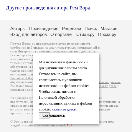
Другие произведения автора Рем Ворд
Авторы
Произведения
Рецензии
Поиск
Магазин
Вход для авторов
О портале
Стихи.ру
Проза.ру
Портал Проза.ру предоставляет авторам возможность
свободной публикации своих литературных произведений в
сети Интернет на основании
пользовательского договора
.
Все авторские права на произведения принадлежат авторам
и охраняются
законом
. Перепечатка произведений возможна
Мы используем файлы cookie
только с согласия его автора, к которому вы можете
обратиться на его авторской странице. Ответственность за
для улучшения работы сайта.
тексты произведений авторы несут самостоятельно на
Оставаясь на сайте, вы
основании
правил публикации
и
законодательства
Российской Федерации
. Данные пользователей
соглашаетесь с условиями
обрабатываются на основании
Политики обработки персональных данных
.
использования файлов cookies.
Вы также можете посмотреть более подробную
информацию о портале
и
связаться с администрацией
.
Чтобы ознакомиться с
Политикой обработки
Ежедневная аудитория портала Проза.ру – порядка 100 тысяч
посетителей, которые в общей сумме просматривают более полумиллиона
персональных данных и файлов
страниц по данным счетчика посещаемости, который расположен справа
cookie,
нажмите здесь
.
от этого текста. В каждой графе указано по две цифры: количество
просмотров и количество посетителей.
Соглашаюсь
© Все права принадлежат авторам, 2000-2026. Портал работает под
эгидой
Российского союза писателей
.
18+