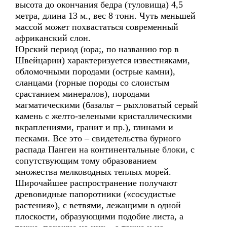
высота до окончания бедра (туловища) 4,5
метра, длина 13 м., вес 8 тонн. Чуть меньшей
массой может похвастаться современный
африканский слон.
Юрский период (юра;, по названию гор в
Швейцарии) характеризуется известняками,
обломочными породами (острые камни),
сланцами (горные породы со слоистым
срастанием минералов), породами
магматическими (базальт – рыхловатый серый
камень с желто-зелеными кристаллическими
вкраплениями, гранит и пр.), глинами и
песками. Все это – свидетельства бурного
распада Пангеи на континентальные блоки, с
сопутствующим тому образованием
множества мелководных теплых морей.
Широчайшее распространение получают
древовидные папоротники («сосудистые
растения»), с ветвями, лежащими в одной
плоскости, образующими подобие листа, а