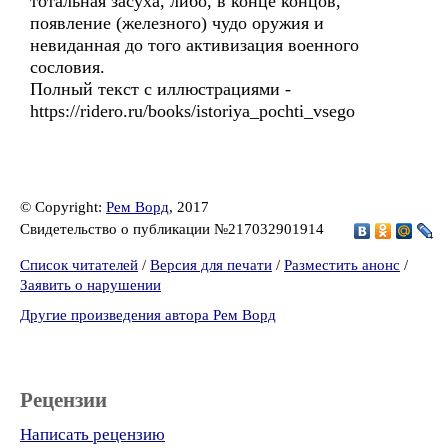
тотальная засуха, либо, в конце концов,
появление (железного) чудо оружия и
невиданная до того активизация военного
сословия.
Полный текст с иллюстрациями -
https://ridero.ru/books/istoriya_pochti_vsego
© Copyright:
Рем Ворд
, 2017
Свидетельство о публикации №217032901914
Список читателей
/
Версия для печати
/
Разместить анонс
/
Заявить о нарушении
Другие произведения автора Рем Ворд
Рецензии
Написать рецензию