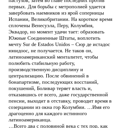
пастухов, затем во главе последних против
первых. Для борьбы с метрополией удается
завербовать наемников из ярой соперницы
Испании, Великобритании. На короткое время
сплочены Венесуэла, Перу, Колумбия,
Эквадор, но момент удачи тает: образовать
Южные Соединенные Штаты, воплотить
мечту Sur de Estados Unidos – Сюр де истадос
юнидоос, не получается. Не таков он,
латиноамериканский менталитет, чтобы
полюбить стабильную работу,
производственную дисциплину и
централизацию. После обвинений в
бонапартизме, последующих восстаний,
покушений, Боливар теряет власть и,
отказавшись от всего, даже государственной
пенсии, выходит в отставку, проводит время в
созерцании из окна гор Колумбии. …Имя его
драгоценно для каждого истинного
латиноамериканца.
…Всего два с половиной века с тех пор, как