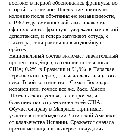
востоке; в первой обосновались французы, во
второй – англичане. Последние покинули
колонию после обретения ею независимости,
в 1967 году, оставив свой язык в качестве
официального, французы удержали заморский
департамент, и теперь запускают оттуда, с
экватора, свои ракеты на выгоднейшую
орбиту.
Национальный состав включает значительный
процент индейцев, в отличие от северных
США; 0,2% в Бразилии и 91,9% в Парагвае.
Героический период – начало девятнадцатого
века. Герой континента – Симон Боливар,
испанец или, точнее все же, баск. Масон
Шотландского устава, как впрочем, и
большинство отцов-основателей США.
Обучается праву в Мадриде. Принимает
участие в освобождении Латинской Америки
от владычества Испании. Сражается сначала
против испанцев и льянерос, полудиких