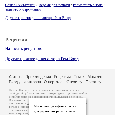
Список читателей
/
Версия для печати
/
Разместить анонс
/
Заявить о нарушении
Другие произведения автора Рем Ворд
Рецензии
Написать рецензию
Другие произведения автора Рем Ворд
Авторы
Произведения
Рецензии
Поиск
Магазин
Вход для авторов
О портале
Стихи.ру
Проза.ру
Портал Проза.ру предоставляет авторам возможность
свободной публикации своих литературных произведений в
сети Интернет на основании
пользовательского договора
.
Все авторские права на произведения принадлежат авторам
и охраняются
законом
. Перепечатка произведений возможна
Мы используем файлы cookie
только с согласия его автора, к которому вы можете
обратиться на его авторской странице. Ответственность за
для улучшения работы сайта.
тексты произведений авторы несут самостоятельно на