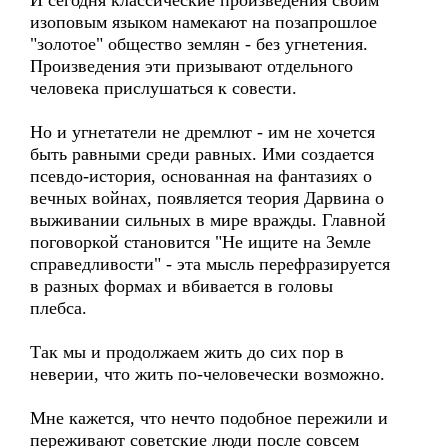
И сегодня классические произведения своим
изоповым языком намекают на позапрошлое
"золотое" общество землян - без угнетения.
Произведения эти призывают отдельного
человека прислушаться к совести.
Но и угнетатели не дремлют - им не хочется
быть равными среди равных. Ими создается
псевдо-история, основанная на фантазиях о
вечных войнах, появляется теория Дарвина о
выживании сильных в мире вражды. Главной
поговоркой становится "Не ищите на Земле
справедливости" - эта мысль перефразируется
в разных формах и вбивается в головы
плебса.
Так мы и продолжаем жить до сих пор в
неверии, что жить по-человечески возможно.
Мне кажется, что нечто подобное пережили и
переживают советские люди после совсем