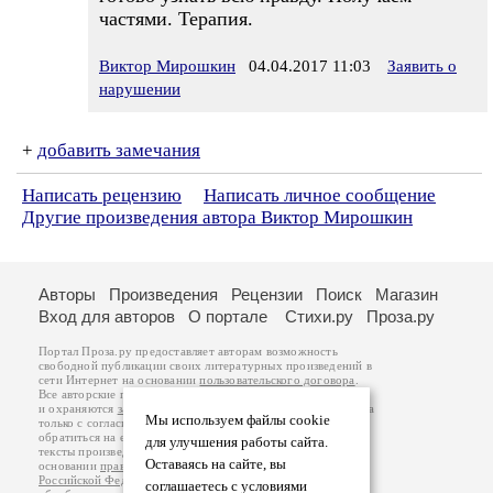
частями. Терапия.
Виктор Мирошкин
04.04.2017 11:03
Заявить о
нарушении
+
добавить замечания
Написать рецензию
Написать личное сообщение
Другие произведения автора Виктор Мирошкин
Авторы
Произведения
Рецензии
Поиск
Магазин
Вход для авторов
О портале
Стихи.ру
Проза.ру
Портал Проза.ру предоставляет авторам возможность
свободной публикации своих литературных произведений в
сети Интернет на основании
пользовательского договора
.
Все авторские права на произведения принадлежат авторам
и охраняются
законом
. Перепечатка произведений возможна
Мы используем файлы cookie
только с согласия его автора, к которому вы можете
обратиться на его авторской странице. Ответственность за
для улучшения работы сайта.
тексты произведений авторы несут самостоятельно на
Оставаясь на сайте, вы
основании
правил публикации
и
законодательства
Российской Федерации
. Данные пользователей
соглашаетесь с условиями