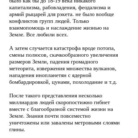
было как бы до 18-19 века никакого
капитализма, рабовладения, феодализма и
армий рыцарей для рэкета. не было вообще
конфликтов групп людей. Только
взаимопомощь и наслаждение жизнью на
Земле. Все любили всех.
А затем случается катастрофа вроде потопа,
смены полюсов, скачкообразного увеличения
размеров Земли, падения громадного
метеорита, извержения множества вулканов,
нападения инопланетян с ядерной
бомбардировкой, цунами, похолодание и т.д.
После такого представления несколько
миллиардов людей скоропостижно гибнет
вместе с благообразной системой жизни на
Земле. Знания почти повсеместно
уничтожены или завалены метровыми слоями
глины.