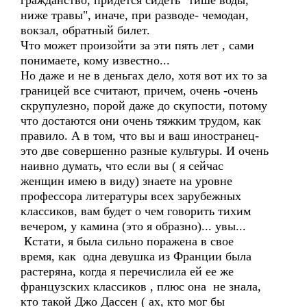
гражданство, придется сидеть "тише воды,
ниже травы", иначе, при разводе- чемодан,
вокзал, обратный билет.
Что может произойти за эти пять лет , сами
понимаете, кому известно...
Но даже и не в деньгах дело, хотя вот их то за
границей все считают, причем, очень -очень
скрупулезно, порой даже до скупости, потому
что достаются они очень тяжким трудом, как
правило. А в том, что вы и ваш иностранец-
это две совершенно разные культуры. И очень
наивно думать, что если вы ( я сейчас
женщин имею в виду) знаете на уровне
профессора литературы всех зарубежных
классиков, вам будет о чем говорить тихим
вечером, у камина (это я образно)... увы...
Кстати, я была сильно поражена в свое
время, как одна девушка из Франции была
растеряна, когда я перечислила ей ее же
французских классиков , плюс она не знала,
кто такой Джо Дассен ( ах, кто мог бы