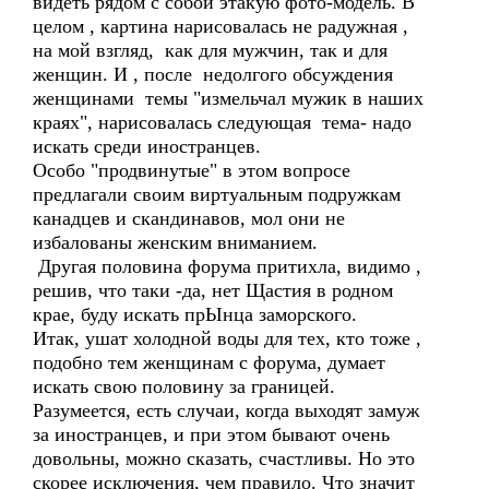
видеть рядом с собой этакую фото-модель. В
целом , картина нарисовалась не радужная ,
на мой взгляд, как для мужчин, так и для
женщин. И , после недолгого обсуждения
женщинами темы "измельчал мужик в наших
краях", нарисовалась следующая тема- надо
искать среди иностранцев.
Особо "продвинутые" в этом вопросе
предлагали своим виртуальным подружкам
канадцев и скандинавов, мол они не
избалованы женским вниманием.
Другая половина форума притихла, видимо ,
решив, что таки -да, нет Щастия в родном
крае, буду искать прЫнца заморского.
Итак, ушат холодной воды для тех, кто тоже ,
подобно тем женщинам с форума, думает
искать свою половину за границей.
Разумеется, есть случаи, когда выходят замуж
за иностранцев, и при этом бывают очень
довольны, можно сказать, счастливы. Но это
скорее исключения, чем правило. Что значит