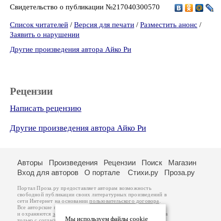
Свидетельство о публикации №217040300570
Список читателей
/
Версия для печати
/
Разместить анонс
/
Заявить о нарушении
Другие произведения автора Айко Ри
Рецензии
Написать рецензию
Другие произведения автора Айко Ри
Авторы
Произведения
Рецензии
Поиск
Магазин
Вход для авторов
О портале
Стихи.ру
Проза.ру
Портал Проза.ру предоставляет авторам возможность
свободной публикации своих литературных произведений в
сети Интернет на основании
пользовательского договора
.
Все авторские права на произведения принадлежат авторам
и охраняются
законом
. Перепечатка произведений возможна
Мы используем файлы cookie
только с согласия его автора, к которому вы можете