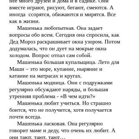
нее много друзей и дома и в садике. Они
вместе играют, рисуют, бегают, смеются. А
иногда ссорятся, обижаются и мирятся. Все
как в жизни.
Машенька любопытная. Она задает
вопросы обо всем. Сегодня она спросила, как
Дед Мороз раскрашивает окна узором. Потом
додумалась, что он дует на мокрые окна
холодом. Вопрос отпал сам собой.
Машенька большая купальщица. Лето для
Маши – это море, купание, ныряние и
катание на матрасах и кругах.
Машенька модница. Они с подружками
регулярно обсуждают наряды, и большая
утренняя проблема - «В чем идти?»
Машенька любит учиться. Но страшно
боится, что не получится, хотя получается
почти всегда.
Машенька ласковая. Она регулярно
говорит маме и деду, что очень их любит. А
они тают, тают, тают…