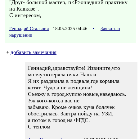
"Друг- большой мастер, п<Р>ошедший практику
на Кавказе".
С интересом,
Геннадий Стальнич
18.05.2025 04:46
•
Заявить о
нарушении
+
добавить замечания
Геннадий,здравствуйте! Извините,что
молчу:потеряла очки.Нашла.
Я их раздавила в подвале,где кормила
котят. Чудо,а не женщина!
Съезжу в город,куплю новые,наведаюсь.
Уж кого-кого,а вас не
забываю. Кроме очков куча болячек
обострилась. Завтра пойду на УЗИ,
а потом в город на ФГДС.
С теплом