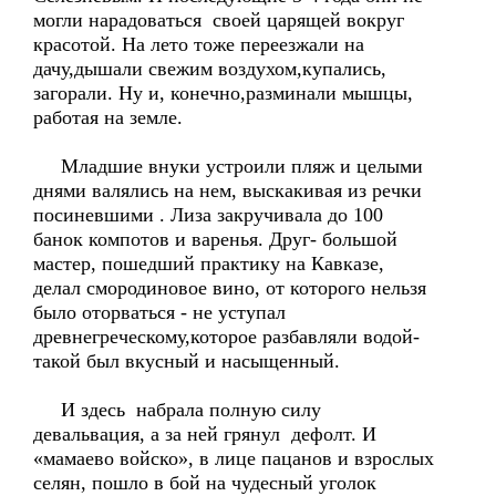
могли нарадоваться своей царящей вокруг
красотой. На лето тоже переезжали на
дачу,дышали свежим воздухом,купались,
загорали. Ну и, конечно,разминали мышцы,
работая на земле.
Младшие внуки устроили пляж и целыми
днями валялись на нем, выскакивая из речки
посиневшими . Лиза закручивала до 100
банок компотов и варенья. Друг- большой
мастер, пошедший практику на Кавказе,
делал смородиновое вино, от которого нельзя
было оторваться - не уступал
древнегреческому,которое разбавляли водой-
такой был вкусный и насыщенный.
И здесь набрала полную силу
девальвация, а за ней грянул дефолт. И
«мамаево войско», в лице пацанов и взрослых
селян, пошло в бой на чудесный уголок