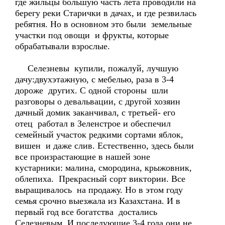
где жильцы большую часть лета проводили на
берегу реки Старички в дачах, и где резвилась
ребятня. Но в основном это были земельные
участки под овощи и фрукты, которые
обрабатывали взрослые.
Селезневы купили, пожалуй, лучшую
дачу:двухэтажную, с мебелью, раза в 3-4
дороже других. С одной стороны шли
разговоры о девальвации, с другой хозяин
дачный домик заканчивал, с третьей- его
отец работал в Зеленстрое и обеспечил
семейный участок редкими сортами яблок,
вишен и даже слив. Естественно, здесь были
все произрастающие в нашей зоне
кустарники: малина, смородина, крыжовник,
облепиха. Прекрасный сорт виктории. Все
выращивалось на продажу. Но в этом году
семья срочно выезжала из Казахстана. И в
первый год все богатства достались
Селезневым. И последующие 3-4 года они не