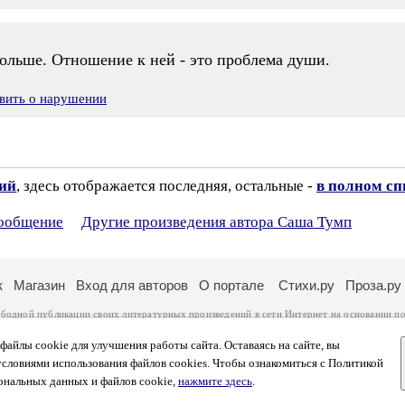
больше. Отношение к ней - это проблема души.
вить о нарушении
зий
, здесь отображается последняя, остальные -
в полном сп
сообщение
Другие произведения автора Саша Тумп
к
Магазин
Вход для авторов
О портале
Стихи.ру
Проза.ру
ободной публикации своих литературных произведений в сети Интернет на основании
по
ся
законом
. Перепечатка произведений возможна только с согласия его автора, к котором
ры несут самостоятельно на основании
правил публикации
и
законодательства Российско
айлы cookie для улучшения работы сайта. Оставаясь на сайте, вы
ональных данных
. Вы также можете посмотреть более подробную
информацию о портал
условиями использования файлов cookies. Чтобы ознакомиться с Политикой
тысяч посетителей, которые в общей сумме просматривают более полумиллиона страниц 
ональных данных и файлов cookie,
нажмите здесь
.
афе указано по две цифры: количество просмотров и количество посетителей.