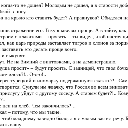
да-то не дошел? Молодым не дошел, а в старости добе
бкой в носу.
 крыло кто ставить будет? А правнуков? Обиделся на 
тражение его. В куршавелях проще. А в тайге, как в 
 строем с плакатами… просить… ты видел, чтоб настоящи
ел, как царь природы заставляет тигров и слонов за порц
й заставить это делать проще всего.
и выкупят.
е на Зимний с винтовками, а на демонстрацию.
 просит» – будут просить. С задницей, что твоя бочка,
нчилось?!.. О-о-о!..
г турецкий и иномарку подержанную» сказать?!.. Сам 
ится. Сунули им жвачку, что Россия во всем виновата, 
прислугу уйдут с другому соседу. А старым будет?!.. Ком
..
 на хлеб. Чем закончилось?!..
– потому, что мы такие.
б младшему завидно было, а я с малым вас встречу. Б
 мать вашу…