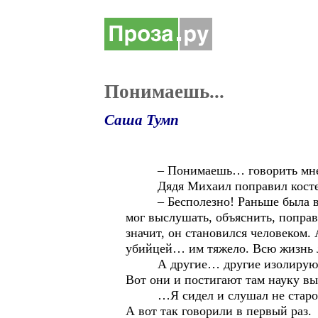
Понимаешь...
Саша Тумп
– Понимаешь… говорить мне что
Дядя Михаил поправил костер и
– Бесполезно! Раньше была вера.
мог выслушать, объяснить, поправ
значит, он становился человеком. 
убийцей… им тяжело. Всю жизнь л
А другие… другие изолируют себя
Вот они и постигают там науку выж
…Я сидел и слушал не старого е
А вот так говорили в первый раз.