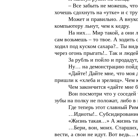
– Все забыть не можешь, что ког
хочешь сдохнуть на «утке» и с тру
Может и правильно. А внуков на
компьютеру льнут, чем к кедру.
На них… Мир такой, а они лишь о
сам возьмешь – то твое. А ходить
ходил под куском сахара?.. Ты вид
через огонь прыгать!.. Так и люде
За рубль и пойло и продадут, 
Ну… на демонстрацию пойдут. Н
«Дайте! Дайте мне, что моя душа
пришли к «хлеба и зрелищ». Чем ко
Чем закончится «дайте мне бере
Вон посмотри что у соседей твор
зубы на полку не положат, либо в 
Где теперь этот славный Рим?
…Идиоты!.. Субсидирование цен
«Жизнь такая…» А жизнь такая 
…Бери, вон, моих. Старших, что
вести, а свои не идут. Вот ведь…