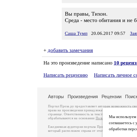
Вы правы, Тихон.
Среда - место обитания и не 
Саша Тумп
20.06.2017 09:57
Зая
+
добавить замечания
На это произведение написано
10 рецен
Написать рецензию
Написать личное 
Авторы
Произведения
Рецензии
Поис
Портал Проза.ру предоставляет авторам возможность св
права на произведения принадлежат авторам и охраняют
странице. Ответственность за тексты произведений авто
Мы используем ф
обрабатываются на основании
Политики обработки перс
соглашаетесь с 
Ежедневная аудитория портала Проза.ру – порядка 100 
обработки перс
который расположен справа от этого текста. В каждой гр