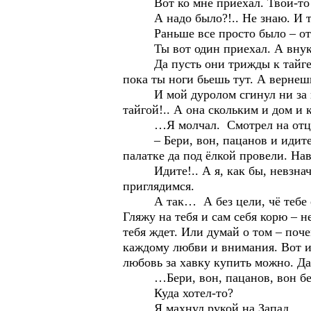
Вот ко мне приехал. Твой-то бат
А надо было?!.. Не знаю. И тог
Раньше все просто было – отец ск
Ты вот один приехал. А внуки ест
Да пусть они трижды к тайге душ
пока ты ноги бьешь тут. А вернеш
И мой дуролом сгинул ни за пон
тайгой!.. А она скольким и дом и 
…Я молчал. Смотрел на отца дру
– Бери, вон, пацанов и идите в 
палатке да под ёлкой провели. Нав
Идите!.. А я, как бы, невзначай 
приглядимся.
А так… А без цели, чё тебе езди
Гляжу на тебя и сам себя корю – н
тебя ждет. Или думай о том – поче
каждому любви и внимания. Вот и 
любовь за хавку купить можно. 
…Бери, вон, пацанов, вон бери Т
Куда хотел-то?
Я махнул рукой на Запад.