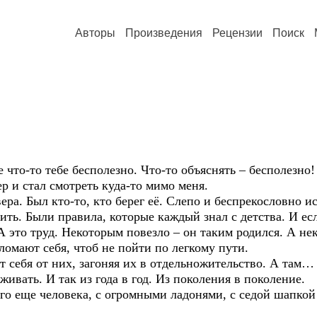
Авторы
Произведения
Рецензии
Поиск
-то тебе бесполезно. Что-то объяснять – бесполезно
 стал смотреть куда-то мимо меня.
 Был кто-то, кто берег её. Слепо и беспрекословно исп
ить. Были правила, которые каждый знал с детства. И ес
А это труд. Некоторым повезло – он таким родился. А не
омают себя, чтоб не пойти по легкому пути.
 от них, загоняя их в отдельножительство. А там… та
ивать. И так из года в год. Из поколения в поколение.
ще человека, с огромными ладонями, с седой шапкой к