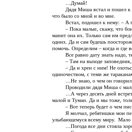
…Думай!
Дядя Миша встал и пошел к воде.
что было со мной и во мне.
Встал, подошел к нему: – А п
– Пока малые, скажу, что боишьс
манит она их. Только сам им пред
одних. Да и сам будешь поосторож
помочь. Определим – когда и где 
Все равно дату знать надо, тем
– Там на выходе заповедник, –
– Да и хрен с ним! Не охоться 
одиночеством, с теми же тараканам
…Не знаю, о чем он говорил с 
Проводили дядя Миша с малым на
…А через десять дней встретилис
малой и Туман. Да и мы тоже, то
– Вот теперь будет о чем писать
Я молчал, ребятишки мои перег
улыбающемуся всему миру. Мало д
…Погода все дни стояла хорош