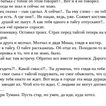
ька с тобой об этом говорит?.. Вот и я не говорил.
да не знал и сейчас не знаю.
азал – сын сделал. А сейчас!.. Ты ему слово – он теб
ь. А где они?.. Не пацан, ведь, уже. Сожмет костлявая
ой не льнут. А как тебя одного в тайгу отпускают?.. 
ься «чё привез» спросят.
юшку. Оставил троих. Страх перед тайгой теперь на в
кров.
га и молчал. Молчал и дядя Миша, глядя в костер.
тайгу. О тайге расскажешь. Об отце их. Походили-то в
ерняка и то, что я не знаю, было.
вас там встречу. Обратно все вместе вернемся. Дорогой
ть?!.. Какой смысл?!.. Ты думаешь, что глядя на тебя 
е смог сына с тайгой подружить, не смог объяснить, что г
му тебя никто не ждет. Вот ведь в городе эта мода дурац
заводят их. Чтоб кто-то ждал. С людьми не могут догов
Да…
умана. Пусть стар, но умен, да иди, куда хотел.