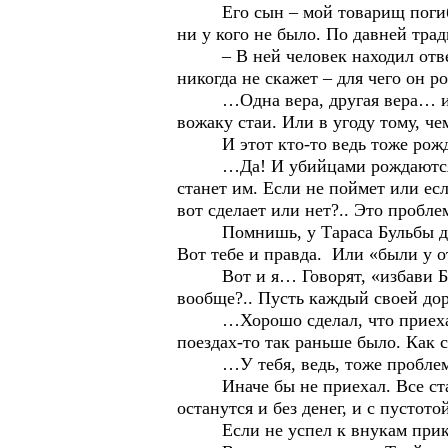
Его сын – мой товарищ погиб вес
ни у кого не было. По давней тр
– В ней человек находил ответы
никогда не скажет – для чего он р
…Одна вера, другая вера… и всег
вожаку стаи. Или в угоду тому, че
И этот кто-то ведь тоже рожден
…Да! И убийцами рождаются. Пр
станет им. Если не поймет или есл
вот сделает или нет?.. Это пробле
Помнишь, у Тараса Бульбы два сы
Вот тебе и правда. Или «были у о
Вот и я… Говорят, «избави Бог х
вообще?.. Пусть каждый своей дор
…Хорошо сделал, что приехал. Т
поездах-то так раньше было. Как с
…У тебя, ведь, тоже пробле
Иначе бы не приехал. Все стараю
останутся и без денег, и с пустото
Если не успел к внукам приклеит