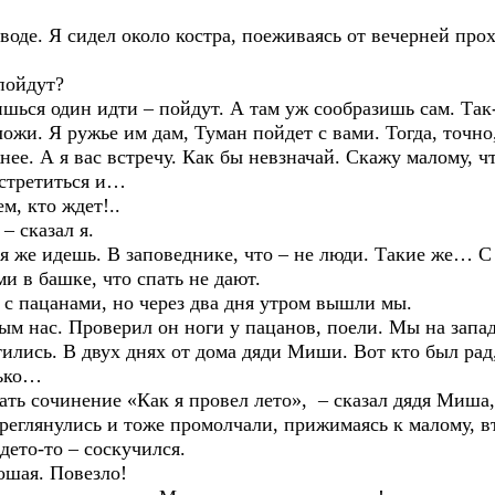
 Я сидел около костра, поеживаясь от вечерней прохлад
ойдут?
я один идти – пойдут. А там уж сообразишь сам. Так-
ложи. Я ружье им дам, Туман пойдет с вами. Тогда, точно
нее. А я вас встречу. Как бы невзначай. Скажу малому, 
встретиться и…
, кто ждет!..
 сказал я.
же идешь. В заповеднике, что – не люди. Такие же… С 
и в башке, что спать не дают.
пацанами, но через два дня утром вышли мы.
с. Проверил он ноги у пацанов, поели. Мы на запад,
ь. В двух днях от дома дяди Миши. Вот кто был рад, т
лько…
 сочинение «Как я провел лето», – сказал дядя Миша,
лянулись и тоже промолчали, прижимаясь к малому, в
ето-то – соскучился.
ая. Повезло!