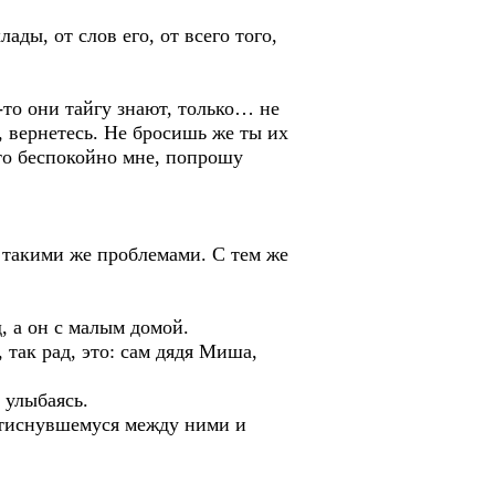
ы, от слов его, от всего того,
то они тайгу знают, только… не
, вернетесь. Не бросишь же ты их
что беспокойно мне, попрошу
такими же проблемами. С тем же
 а он с малым домой.
ак рад, это: сам дядя Миша,
 улыбаясь.
тиснувшемуся между ними и