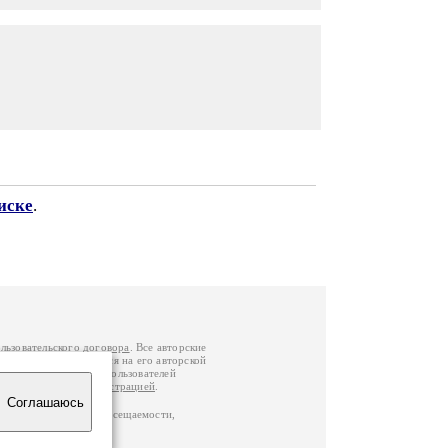
иске
.
льзовательского договора
. Все авторские
у вы можете обратиться на его авторской
й Федерации
. Данные пользователей
е
и
связаться с администрацией
.
Соглашаюсь
по данным счетчика посещаемости,