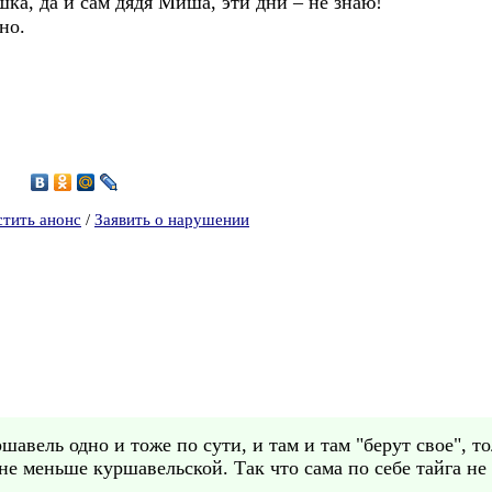
 да и сам дядя Миша, эти дни – не знаю!
но.
9
стить анонс
/
Заявить о нарушении
авель одно и тоже по сути, и там и там "берут свое", то
 не меньше куршавельской. Так что сама по себе тайга н