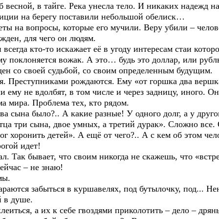
ной, в тайге. Река унесла тело. И никаких надежд на 
адиции на берегу поставили небольшой обелиск…
 на вопросы, которые его мучили. Веру убили – челове
ожден, для чего он людям.
да кто-то искажает её в угоду интересам стаи которо
му поклоняется вожак. А это… будь это доллар, или рубль
 со своей судьбой, со своим определенным будущим.
еступниками рождаются. Ему «от горшка два вершка»,
и ему не вдолбят, в том числе и через задницу, иного. Он
ма мира. Проблема тех, кто рядом.
на было?.. А какие разные! У одного долг, а у другог
тца три сына, двое умных, а третий дурак». Сложно все. 
оронить детей». А ещё от чего?.. А с кем об этом чело
огой идет!
ак бывает, что своим никогда не скажешь, что «встре
ейчас – не знаю!
мы.
тся забыться в куршавелях, под бутылочку, под... Нен
й в душе.
ься, а их к себе гвоздями приколотить – дело – дрянь