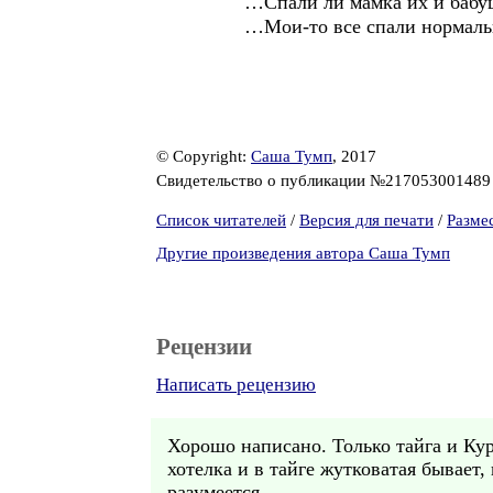
…Спали ли мамка их и бабушка,
…Мои-то все спали нормаль
© Copyright:
Саша Тумп
, 2017
Свидетельство о публикации №21705300148
Список читателей
/
Версия для печати
/
Разме
Другие произведения автора Саша Тумп
Рецензии
Написать рецензию
Хорошо написано. Только тайга и Курш
хотелка и в тайге жутковатая бывает,
разумеется.